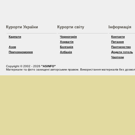
Курорти України
Курорти світу
Інформація
Карпати
Чорногорія
Контакти
Хорватія
Питання
Азов
Болгарія
Партнерство
Причорноморря
Албанія
Додати готель
Чартери
Copyright © 2002 - 2026
"ASINFO"
Материали та фото захищені авторським правом. Використання материалів без дозвол