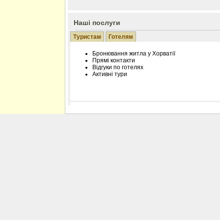
Наші послуги
Туристам
Готелям
Бронювання житла у Хорватії
Прямі контакти
Відгуки по готелях
Активні тури
Розміщення інформації про готель на нашому
Редагування інформації і цін на вимогу
Лічільник відвідувачів