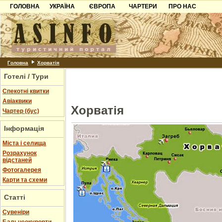
ГОЛОВНА
УКРАЇНА
ЄВРОПА
ЧАРТЕРИ
ПРО НАС
Карпати
Чорногорія
Контакти
Азов
Хорватія
Партнерам
Причорноморря
Болгарія
Додати готель
Шацьк
Албанія
Питання
Головна
Хорватія
Готелі / Тури
Пошук готелів
Спекотні квитки
Авіаквики
Хорватія
Чартер (бус)
Інформація
Міста і селища
Розрахунок
відстаней
Фотогалерея
Карти та схеми
Статті
Cувеніри