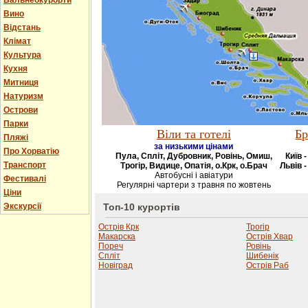
Бальнеокурорти
Вино
Відстань
Клімат
Культура
Кухня
Митниця
Натуризм
Острови
Парки
Віли та готелі
Бр
Пляжі
за низькими цінами
Про Хорватію
Пула, Спліт, Дубровник, Ровінь, Омиш,
Київ 
Транспорт
Трогір, Видице, Опатія, о.Крк, о.Брач
Львів -
Автобусні і авіатури
Фестивалі
Регулярні чартери з травня по жовтень
Ціни
Экскурсії
Топ-10 курортів
Острів Крк
Трогір
Макарска
Острів Хвар
Пореч
Ровінь
Спліт
Шибенік
Новіград
Острів Раб