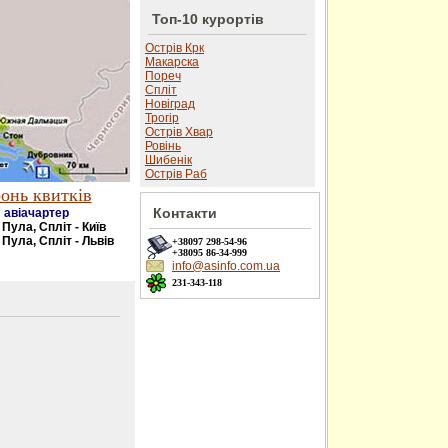
Топ-10 курортів
Острів Крк
Макарска
Пореч
Спліт
Новіград
Трогір
Острів Хвар
Ровінь
Шибенік
Острів Раб
онь квитків
Контакти
авіачартер
- Пула, Спліт - Київ
 Пула, Спліт - Львів
+38097
298-54-96
+38095
86-34-999
info@asinfo.com.ua
231-343-118