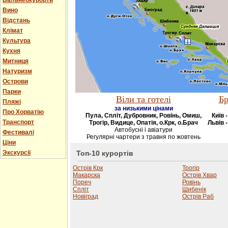
Бальнеокурорти
Вино
Відстань
Клімат
Культура
Кухня
Митниця
Натуризм
Острови
Парки
Віли та готелі
Бр
Пляжі
за низькими цінами
Про Хорватію
Пула, Спліт, Дубровник, Ровінь, Омиш,
Київ 
Транспорт
Трогір, Видице, Опатія, о.Крк, о.Брач
Львів -
Автобусні і авіатури
Фестивалі
Регулярні чартери з травня по жовтень
Ціни
Экскурсії
Топ-10 курортів
Острів Крк
Трогір
Макарска
Острів Хвар
Пореч
Ровінь
Спліт
Шибенік
Новіград
Острів Раб