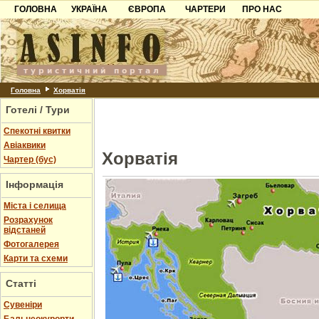
ГОЛОВНА
УКРАЇНА
ЄВРОПА
ЧАРТЕРИ
ПРО НАС
Карпати
Чорногорія
Контакти
Азов
Хорватія
Партнерам
Причорноморря
Болгарія
Додати готель
Шацьк
Албанія
Питання
Головна
Хорватія
Готелі / Тури
Пошук готелів
Спекотні квитки
Авіаквики
Хорватія
Чартер (бус)
Інформація
Міста і селища
Розрахунок
відстаней
Фотогалерея
Карти та схеми
Статті
Cувеніри