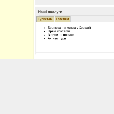
Наші послуги
Туристам
Готелям
Бронювання житла у Хорватії
Прямі контакти
Відгуки по готелях
Активні тури
Розміщення інформації про готель на нашому
Редагування інформації і цін на вимогу
Лічільник відвідувачів