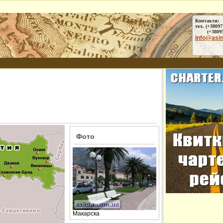
Контакти:
тел. (+38097
(+38095) 
info@asi
Фото
Макарска