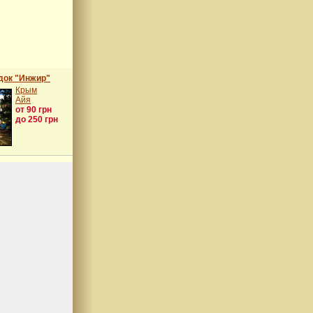
док "Инжир"
Крым
Айя
от 90 грн
до 250 грн