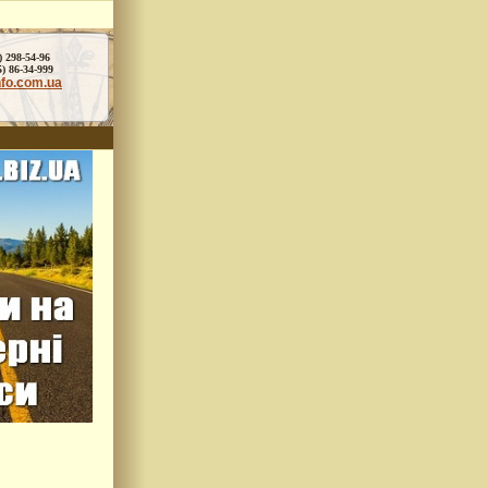
) 298-54-96
86-34-999
nfo.com.ua