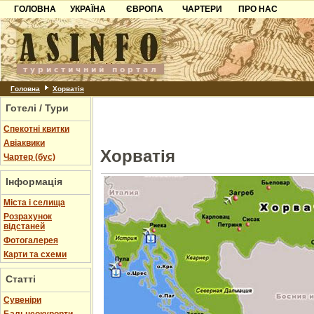
ГОЛОВНА
УКРАЇНА
ЄВРОПА
ЧАРТЕРИ
ПРО НАС
Карпати
Чорногорія
Контакти
Азов
Хорватія
Партнерам
Причорноморря
Болгарія
Додати готель
Шацьк
Албанія
Питання
Головна
Хорватія
Готелі / Тури
Пошук готелів
Спекотні квитки
Авіаквики
Хорватія
Чартер (бус)
Інформація
Міста і селища
Розрахунок
відстаней
Фотогалерея
Карти та схеми
Статті
Cувеніри