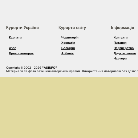
Курорти України
Курорти світу
Інформація
Карпати
Чорногорія
Контакти
Хорватія
Питання
Азов
Болгарія
Партнерство
Причорноморря
Албанія
Додати готель
Чартери
Copyright © 2002 - 2026
"ASINFO"
Материали та фото захищені авторським правом. Використання материалів без дозвол