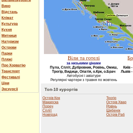
Бальнеокурорти
Вино
Відстань
Клімат
Культура
Кухня
Митниця
Натуризм
Острови
Парки
Віли та готелі
Бр
Пляжі
за низькими цінами
Про Хорватію
Пула, Спліт, Дубровник, Ровінь, Омиш,
Київ 
Транспорт
Трогір, Видице, Опатія, о.Крк, о.Брач
Львів -
Автобусні і авіатури
Фестивалі
Регулярні чартери з травня по жовтень
Ціни
Экскурсії
Топ-10 курортів
Острів Крк
Трогір
Макарска
Острів Хвар
Пореч
Ровінь
Спліт
Шибенік
Новіград
Острів Раб