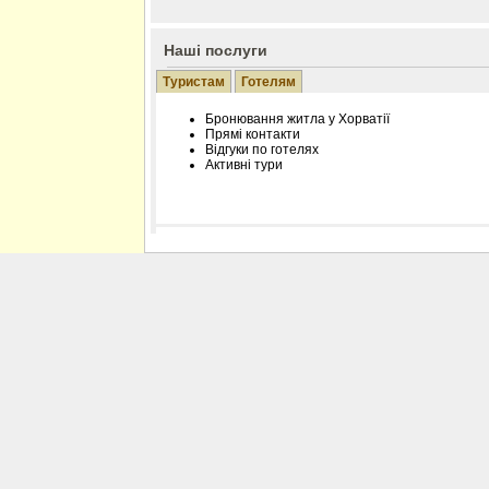
Наші послуги
Туристам
Готелям
Бронювання житла у Хорватії
Прямі контакти
Відгуки по готелях
Активні тури
Розміщення інформації про готель на нашому
Редагування інформації і цін на вимогу
Лічільник відвідувачів