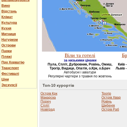
Бальнеокурорти
Вино
Відстань
Клімат
Культура
Кухня
Митниця
Натуризм
Острови
Парки
Віли та готелі
Бр
Пляжі
за низькими цінами
Про Хорватію
Пула, Спліт, Дубровник, Ровінь, Омиш,
Київ 
Транспорт
Трогір, Видице, Опатія, о.Крк, о.Брач
Львів -
Автобусні і авіатури
Фестивалі
Регулярні чартери з травня по жовтень
Ціни
Экскурсії
Топ-10 курортів
Острів Крк
Трогір
Макарска
Острів Хвар
Пореч
Ровінь
Спліт
Шибенік
Новіград
Острів Раб