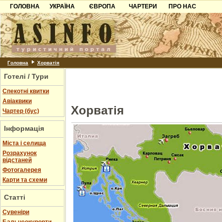
ГОЛОВНА
УКРАЇНА
ЄВРОПА
ЧАРТЕРИ
ПРО НАС
Карпати
Чорногорія
Контакти
Азов
Хорватія
Партнерам
Причорноморря
Болгарія
Додати готель
Шацьк
Албанія
Питання
Головна
Хорватія
Готелі / Тури
Пошук готелів
Спекотні квитки
Авіаквики
Хорватія
Чартер (бус)
Інформація
Міста і селища
Розрахунок
відстаней
Фотогалерея
Карти та схеми
Статті
Cувеніри