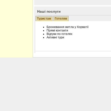
Наші послуги
Туристам
Готелям
Бронювання житла у Хорватії
Прямі контакти
Відгуки по готелях
Активні тури
Розміщення інформації про готель на нашому
Редагування інформації і цін на вимогу
Лічільник відвідувачів