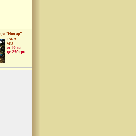
док "Инжир"
Крым
Айя
от 90 грн
до 250 грн