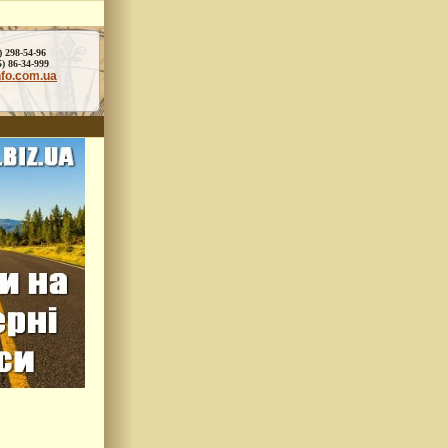
) 298-54-96
86-34-999
nfo.com.ua