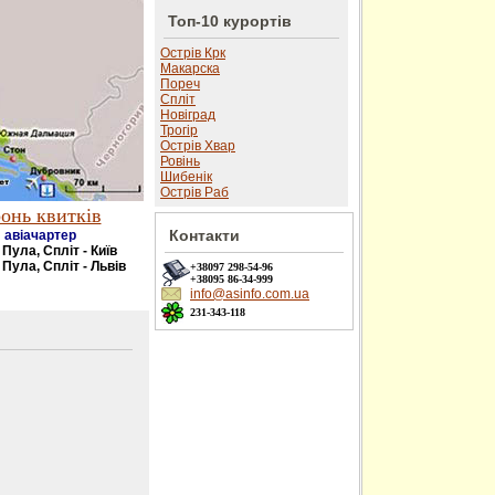
Топ-10 курортів
Острів Крк
Макарска
Пореч
Спліт
Новіград
Трогір
Острів Хвар
Ровінь
Шибенік
Острів Раб
онь квитків
Контакти
авіачартер
- Пула, Спліт - Київ
 Пула, Спліт - Львів
+38097
298-54-96
+38095
86-34-999
info@asinfo.com.ua
231-343-118