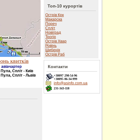
Топ-10 курортів
Острів Крк
Макарска
Пореч
Спліт
Новіград
Трогір
Острів Хвар
Ровінь
Шибенік
Острів Раб
онь квитків
Контакти
авіачартер
- Пула, Спліт - Київ
 Пула, Спліт - Львів
+38097
298-54-96
+38095
86-34-999
info@asinfo.com.ua
231-343-118