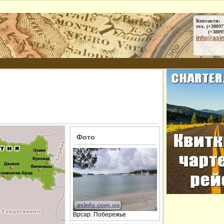
Контакти:
тел. (+38097
(+38095) 
info@asi
Фото
Врсар. Побережье