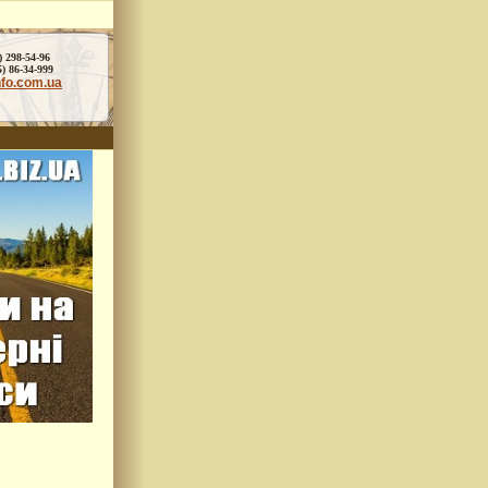
) 298-54-96
86-34-999
nfo.com.ua