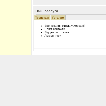
Наші послуги
Туристам
Готелям
Бронювання житла у Хорватії
Прямі контакти
Відгуки по готелях
Активні тури
Розміщення інформації про готель на нашому
Редагування інформації і цін на вимогу
Лічільник відвідувачів