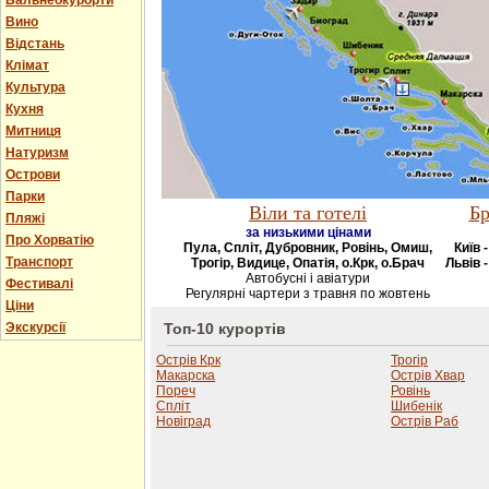
Бальнеокурорти
Вино
Відстань
Клімат
Культура
Кухня
Митниця
Натуризм
Острови
Парки
Віли та готелі
Бр
Пляжі
за низькими цінами
Про Хорватію
Пула, Спліт, Дубровник, Ровінь, Омиш,
Київ 
Транспорт
Трогір, Видице, Опатія, о.Крк, о.Брач
Львів -
Автобусні і авіатури
Фестивалі
Регулярні чартери з травня по жовтень
Ціни
Экскурсії
Топ-10 курортів
Острів Крк
Трогір
Макарска
Острів Хвар
Пореч
Ровінь
Спліт
Шибенік
Новіград
Острів Раб