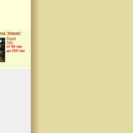
док "Инжир"
Крым
Айя
от 90 грн
до 250 грн