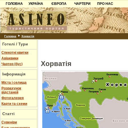
ГОЛОВНА
УКРАЇНА
ЄВРОПА
ЧАРТЕРИ
ПРО НАС
Карпати
Чорногорія
Контакти
Азов
Хорватія
Партнерам
Причорноморря
Болгарія
Додати готель
Шацьк
Албанія
Питання
Головна
Хорватія
Готелі / Тури
Пошук готелів
Спекотні квитки
Авіаквики
Хорватія
Чартер (бус)
Інформація
Міста і селища
Розрахунок
відстаней
Фотогалерея
Карти та схеми
Статті
Cувеніри