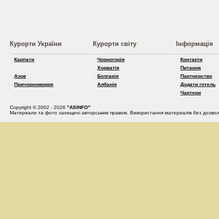
Курорти України
Курорти світу
Інформація
Карпати
Чорногорія
Контакти
Хорватія
Питання
Азов
Болгарія
Партнерство
Причорноморря
Албанія
Додати готель
Чартери
Copyright © 2002 - 2026
"ASINFO"
Материали та фото захищені авторським правом. Використання материалів без дозвол