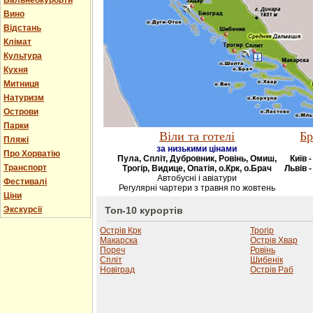
Бальнеокурорти
Вино
Відстань
Клімат
Культура
Кухня
Митниця
Натуризм
Острови
Парки
Віли та готелі
Бр
Пляжі
за низькими цінами
Про Хорватію
Пула, Спліт, Дубровник, Ровінь, Омиш,
Київ 
Транспорт
Трогір, Видице, Опатія, о.Крк, о.Брач
Львів -
Автобусні і авіатури
Фестивалі
Регулярні чартери з травня по жовтень
Ціни
Экскурсії
Топ-10 курортів
Острів Крк
Трогір
Макарска
Острів Хвар
Пореч
Ровінь
Спліт
Шибенік
Новіград
Острів Раб