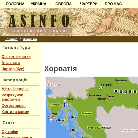
ГОЛОВНА
УКРАЇНА
ЄВРОПА
ЧАРТЕРИ
ПРО НАС
Карпати
Чорногорія
Контакти
Азов
Хорватія
Партнерам
Причорноморря
Болгарія
Додати готель
Шацьк
Албанія
Питання
Головна
Хорватія
Готелі / Тури
Пошук готелів
Спекотні квитки
Авіаквики
Хорватія
Чартер (бус)
Інформація
Міста і селища
Розрахунок
відстаней
Фотогалерея
Карти та схеми
Статті
Cувеніри