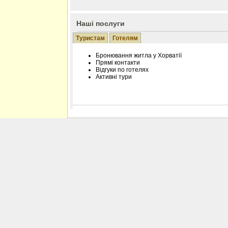
Наші послуги
Туристам
Готелям
Бронювання житла у Хорватії
Прямі контакти
Відгуки по готелях
Активні тури
Розміщення інформації про готель на нашому
Редагування інформації і цін на вимогу
Лічільник відвідувачів