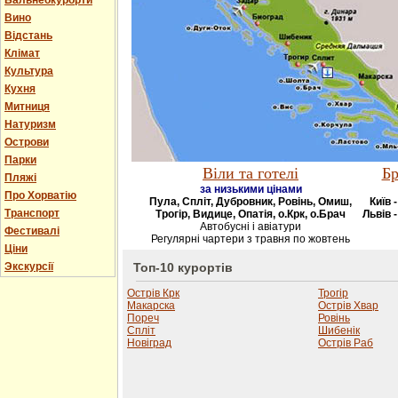
Бальнеокурорти
Вино
Відстань
Клімат
Культура
Кухня
Митниця
Натуризм
Острови
Парки
Віли та готелі
Бр
Пляжі
за низькими цінами
Про Хорватію
Пула, Спліт, Дубровник, Ровінь, Омиш,
Київ 
Транспорт
Трогір, Видице, Опатія, о.Крк, о.Брач
Львів -
Автобусні і авіатури
Фестивалі
Регулярні чартери з травня по жовтень
Ціни
Экскурсії
Топ-10 курортів
Острів Крк
Трогір
Макарска
Острів Хвар
Пореч
Ровінь
Спліт
Шибенік
Новіград
Острів Раб