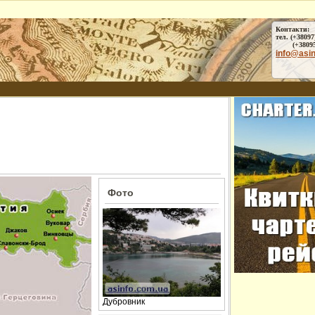
Контакти:
тел. (+38097
(+38095) 
info@asi
Фото
Дубровник