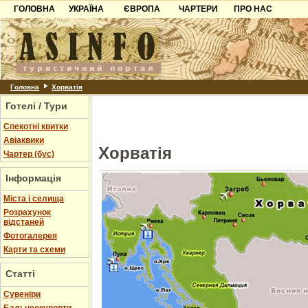
ГОЛОВНА
УКРАЇНА
ЄВРОПА
ЧАРТЕРИ
ПРО НАС
Карпати
Чорногорія
Контакти
Азов
Хорватія
Партнерам
Причорноморря
Болгарія
Додати готель
Шацьк
Албанія
Питання
Головна
Хорватія
Готелі / Тури
Пошук готелів
Спекотні квитки
Авіаквики
Хорватія
Чартер (бус)
Інформація
Міста і селища
Розрахунок
відстаней
Фотогалерея
Карти та схеми
Статті
Cувеніри