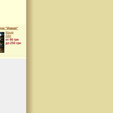
док "Инжир"
Крым
Айя
от 90 грн
до 250 грн