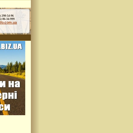
) 298-54-96
86-34-999
nfo.com.ua