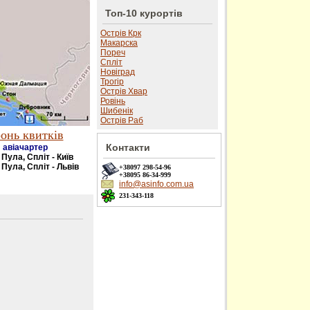
Топ-10 курортів
Острів Крк
Макарска
Пореч
Спліт
Новіград
Трогір
Острів Хвар
Ровінь
Шибенік
Острів Раб
онь квитків
Контакти
авіачартер
- Пула, Спліт - Київ
 Пула, Спліт - Львів
+38097
298-54-96
+38095
86-34-999
info@asinfo.com.ua
231-343-118