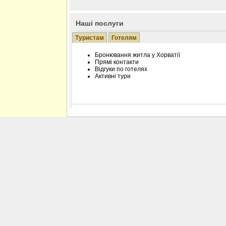
Наші послуги
Туристам
Готелям
Бронювання житла у Хорватії
Прямі контакти
Відгуки по готелях
Активні тури
Розміщення інформації про готель на нашому
Редагування інформації і цін на вимогу
Лічільник відвідувачів