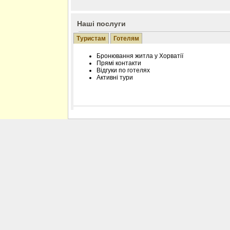
Наші послуги
Туристам
Готелям
Бронювання житла у Хорватії
Прямі контакти
Відгуки по готелях
Активні тури
Розміщення інформації про готель на нашому
Редагування інформації і цін на вимогу
Лічільник відвідувачів