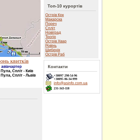
Топ-10 курортів
Острів Крк
Макарска
Пореч
Спліт
Новіград
Трогір
Острів Хвар
Ровінь
Шибенік
Острів Раб
онь квитків
Контакти
авіачартер
- Пула, Спліт - Київ
 Пула, Спліт - Львів
+38097
298-54-96
+38095
86-34-999
info@asinfo.com.ua
231-343-118