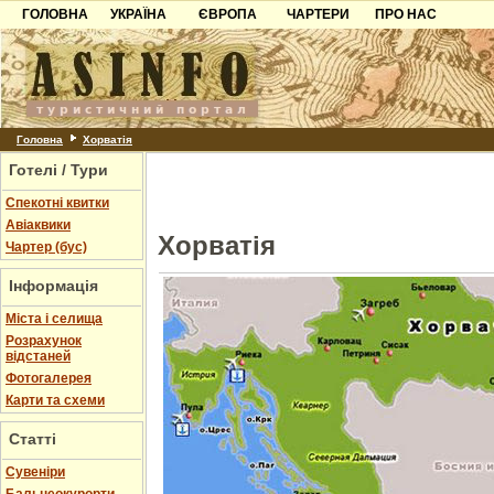
ГОЛОВНА
УКРАЇНА
ЄВРОПА
ЧАРТЕРИ
ПРО НАС
Карпати
Чорногорія
Контакти
Азов
Хорватія
Партнерам
Причорноморря
Болгарія
Додати готель
Шацьк
Албанія
Питання
Головна
Хорватія
Готелі / Тури
Пошук готелів
Спекотні квитки
Авіаквики
Хорватія
Чартер (бус)
Інформація
Міста і селища
Розрахунок
відстаней
Фотогалерея
Карти та схеми
Статті
Cувеніри