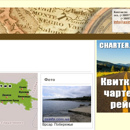
Контакти:
тел. (+38097
(+38095) 
info@asi
Фото
Врсар. Побережье