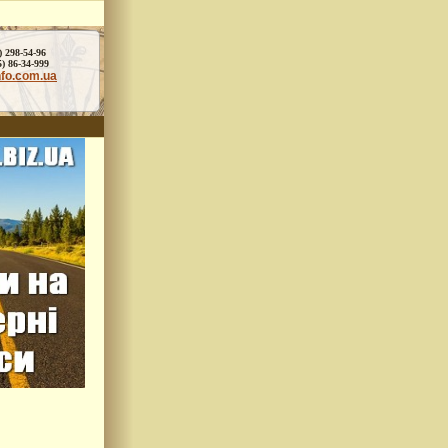
) 298-54-96
86-34-999
nfo.com.ua