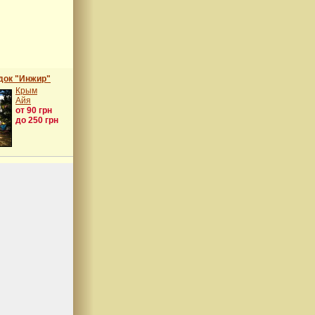
док "Инжир"
Крым
Айя
от 90 грн
до 250 грн