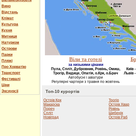
Бальнеокурорти
Вино
Відстань
Клімат
Культура
Кухня
Митниця
Натуризм
Острови
Парки
Віли та готелі
Бр
Пляжі
за низькими цінами
Про Хорватію
Пула, Спліт, Дубровник, Ровінь, Омиш,
Київ 
Транспорт
Трогір, Видице, Опатія, о.Крк, о.Брач
Львів -
Автобусні і авіатури
Фестивалі
Регулярні чартери з травня по жовтень
Ціни
Экскурсії
Топ-10 курортів
Острів Крк
Трогір
Макарска
Острів Хвар
Пореч
Ровінь
Спліт
Шибенік
Новіград
Острів Раб