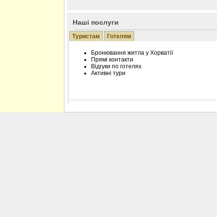
Наші послуги
Туристам
Готелям
Бронювання житла у Хорватії
Прямі контакти
Відгуки по готелях
Активні тури
Розміщення інформації про готель на нашому
Редагування інформації і цін на вимогу
Лічільник відвідувачів