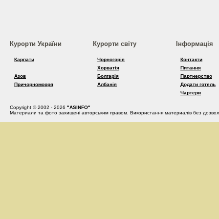
Курорти України
Курорти світу
Інформація
Карпати
Чорногорія
Контакти
Хорватія
Питання
Азов
Болгарія
Партнерство
Причорноморря
Албанія
Додати готель
Чартери
Copyright © 2002 - 2026
"ASINFO"
Материали та фото захищені авторським правом. Використання материалів без дозвол