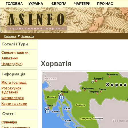
ГОЛОВНА
УКРАЇНА
ЄВРОПА
ЧАРТЕРИ
ПРО НАС
Карпати
Чорногорія
Контакти
Азов
Хорватія
Партнерам
Причорноморря
Болгарія
Додати готель
Шацьк
Албанія
Питання
Головна
Хорватія
Готелі / Тури
Пошук готелів
Спекотні квитки
Авіаквики
Хорватія
Чартер (бус)
Інформація
Міста і селища
Розрахунок
відстаней
Фотогалерея
Карти та схеми
Статті
Cувеніри