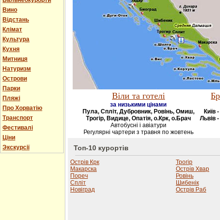
Бальнеокурорти
Вино
Відстань
Клімат
Культура
Кухня
Митниця
Натуризм
Острови
Парки
Віли та готелі
Бр
Пляжі
за низькими цінами
Про Хорватію
Пула, Спліт, Дубровник, Ровінь, Омиш,
Київ 
Транспорт
Трогір, Видице, Опатія, о.Крк, о.Брач
Львів -
Автобусні і авіатури
Фестивалі
Регулярні чартери з травня по жовтень
Ціни
Экскурсії
Топ-10 курортів
Острів Крк
Трогір
Макарска
Острів Хвар
Пореч
Ровінь
Спліт
Шибенік
Новіград
Острів Раб