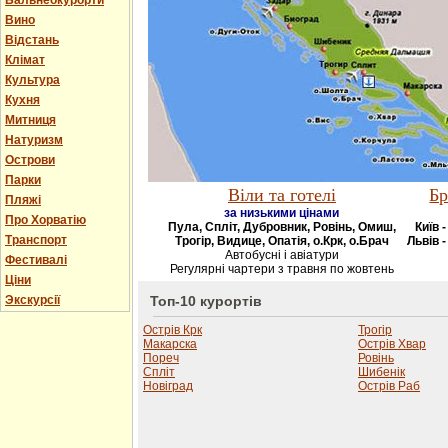
Бальнеокурорти
Вино
Відстань
Клімат
Культура
Кухня
Митниця
Натуризм
Острови
Парки
Віли та готелі
Бр
Пляжі
за низькими цінами
Про Хорватію
Пула, Спліт, Дубровник, Ровінь, Омиш,
Київ 
Транспорт
Трогір, Видице, Опатія, о.Крк, о.Брач
Львів -
Автобусні і авіатури
Фестивалі
Регулярні чартери з травня по жовтень
Ціни
Экскурсії
Топ-10 курортів
Острів Крк
Трогір
Макарска
Острів Хвар
Пореч
Ровінь
Спліт
Шибенік
Новіград
Острів Раб