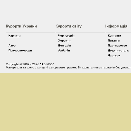
Курорти України
Курорти світу
Інформація
Карпати
Чорногорія
Контакти
Хорватія
Питання
Азов
Болгарія
Партнерство
Причорноморря
Албанія
Додати готель
Чартери
Copyright © 2002 - 2026
"ASINFO"
Материали та фото захищені авторським правом. Використання материалів без дозвол