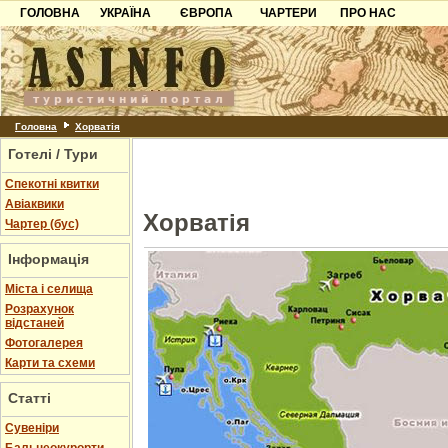
ГОЛОВНА
УКРАЇНА
ЄВРОПА
ЧАРТЕРИ
ПРО НАС
Карпати
Чорногорія
Контакти
Азов
Хорватія
Партнерам
Причорноморря
Болгарія
Додати готель
Шацьк
Албанія
Питання
Головна
Хорватія
Готелі / Тури
Пошук готелів
Спекотні квитки
Авіаквики
Хорватія
Чартер (бус)
Інформація
Міста і селища
Розрахунок
відстаней
Фотогалерея
Карти та схеми
Статті
Cувеніри