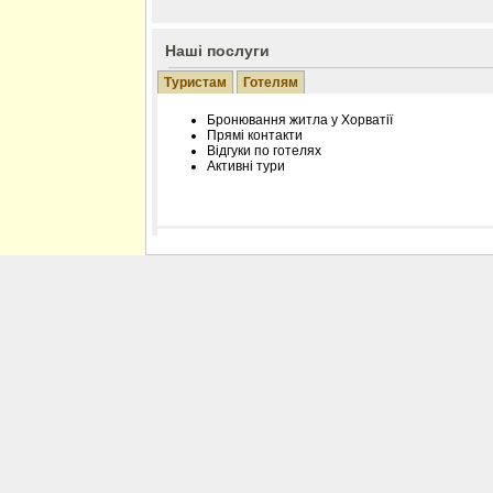
Наші послуги
Туристам
Готелям
Бронювання житла у Хорватії
Прямі контакти
Відгуки по готелях
Активні тури
Розміщення інформації про готель на нашому
Редагування інформації і цін на вимогу
Лічільник відвідувачів