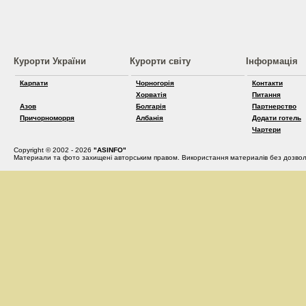
Курорти України
Курорти світу
Інформація
Карпати
Чорногорія
Контакти
Хорватія
Питання
Азов
Болгарія
Партнерство
Причорноморря
Албанія
Додати готель
Чартери
Copyright © 2002 - 2026
"ASINFO"
Материали та фото захищені авторським правом. Використання материалів без дозвол