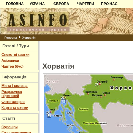
ГОЛОВНА
УКРАЇНА
ЄВРОПА
ЧАРТЕРИ
ПРО НАС
Карпати
Чорногорія
Контакти
Азов
Хорватія
Партнерам
Причорноморря
Болгарія
Додати готель
Шацьк
Албанія
Питання
Головна
Хорватія
Готелі / Тури
Пошук готелів
Спекотні квитки
Авіаквики
Хорватія
Чартер (бус)
Інформація
Міста і селища
Розрахунок
відстаней
Фотогалерея
Карти та схеми
Статті
Cувеніри