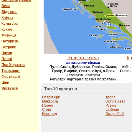
Бальнеокурорти
Вино
Відстань
Клімат
Культура
Кухня
Митниця
Натуризм
Острови
Парки
Віли та готелі
Бр
Пляжі
за низькими цінами
Про Хорватію
Пула, Спліт, Дубровник, Ровінь, Омиш,
Київ 
Транспорт
Трогір, Видице, Опатія, о.Крк, о.Брач
Львів -
Автобусні і авіатури
Фестивалі
Регулярні чартери з травня по жовтень
Ціни
Экскурсії
Топ-10 курортів
Острів Крк
Трогір
Макарска
Острів Хвар
Пореч
Ровінь
Спліт
Шибенік
Новіград
Острів Раб