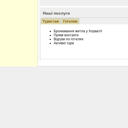
Наші послуги
Туристам
Готелям
Бронювання житла у Хорватії
Прямі контакти
Відгуки по готелях
Активні тури
Розміщення інформації про готель на нашому
Редагування інформації і цін на вимогу
Лічільник відвідувачів