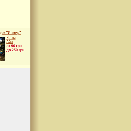
док "Инжир"
Крым
Айя
от 90 грн
до 250 грн