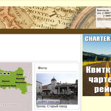
Контакти:
тел. (+38097
(+38095) 
info@asi
Фото
Трогир. Старый город