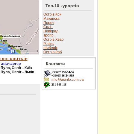
Топ-10 курортів
Острів Крк
Макарска
Пореч
Спліт
Новіград
Трогір
Острів Хвар
Ровінь
Шибенік
Острів Раб
онь квитків
Контакти
авіачартер
- Пула, Спліт - Київ
 Пула, Спліт - Львів
+38097
298-54-96
+38095
86-34-999
info@asinfo.com.ua
231-343-118