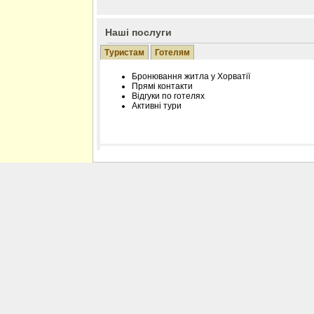
Наші послуги
Туристам
Готелям
Бронювання житла у Хорватії
Прямі контакти
Відгуки по готелях
Активні тури
Розміщення інформації про готель на нашому
Редагування інформації і цін на вимогу
Лічільник відвідувачів