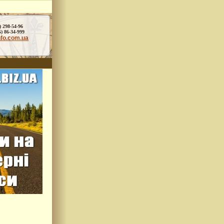
) 298-54-96
86-34-999
nfo.com.ua