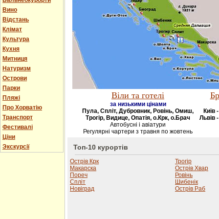
Бальнеокурорти
Вино
Відстань
Клімат
Культура
Кухня
Митниця
Натуризм
Острови
Парки
Віли та готелі
Бр
Пляжі
за низькими цінами
Про Хорватію
Пула, Спліт, Дубровник, Ровінь, Омиш,
Київ 
Транспорт
Трогір, Видице, Опатія, о.Крк, о.Брач
Львів -
Автобусні і авіатури
Фестивалі
Регулярні чартери з травня по жовтень
Ціни
Экскурсії
Топ-10 курортів
Острів Крк
Трогір
Макарска
Острів Хвар
Пореч
Ровінь
Спліт
Шибенік
Новіград
Острів Раб