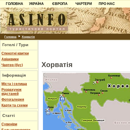
ГОЛОВНА
УКРАЇНА
ЄВРОПА
ЧАРТЕРИ
ПРО НАС
Карпати
Чорногорія
Контакти
Азов
Хорватія
Партнерам
Причорноморря
Болгарія
Додати готель
Шацьк
Албанія
Питання
Головна
Хорватія
Готелі / Тури
Пошук готелів
Спекотні квитки
Авіаквики
Хорватія
Чартер (бус)
Інформація
Міста і селища
Розрахунок
відстаней
Фотогалерея
Карти та схеми
Статті
Cувеніри