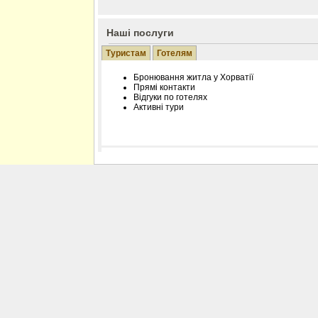
Наші послуги
Туристам
Готелям
Бронювання житла у Хорватії
Прямі контакти
Відгуки по готелях
Активні тури
Розміщення інформації про готель на нашому
Редагування інформації і цін на вимогу
Лічільник відвідувачів