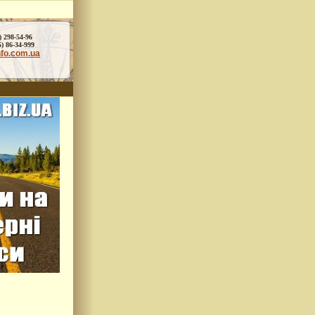
) 298-54-96
86-34-999
nfo.com.ua