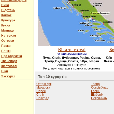
Бальнеокурорти
Вино
Відстань
Клімат
Культура
Кухня
Митниця
Натуризм
Острови
Парки
Віли та готелі
Бр
Пляжі
за низькими цінами
Про Хорватію
Пула, Спліт, Дубровник, Ровінь, Омиш,
Київ 
Транспорт
Трогір, Видице, Опатія, о.Крк, о.Брач
Львів -
Автобусні і авіатури
Фестивалі
Регулярні чартери з травня по жовтень
Ціни
Экскурсії
Топ-10 курортів
Острів Крк
Трогір
Макарска
Острів Хвар
Пореч
Ровінь
Спліт
Шибенік
Новіград
Острів Раб