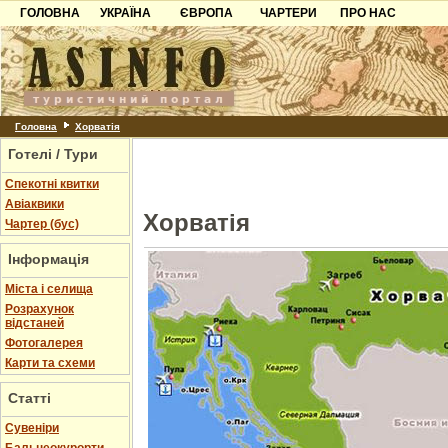
ГОЛОВНА
УКРАЇНА
ЄВРОПА
ЧАРТЕРИ
ПРО НАС
Карпати
Чорногорія
Контакти
Азов
Хорватія
Партнерам
Причорноморря
Болгарія
Додати готель
Шацьк
Албанія
Питання
Головна
Хорватія
Готелі / Тури
Пошук готелів
Спекотні квитки
Авіаквики
Хорватія
Чартер (бус)
Інформація
Міста і селища
Розрахунок
відстаней
Фотогалерея
Карти та схеми
Статті
Cувеніри