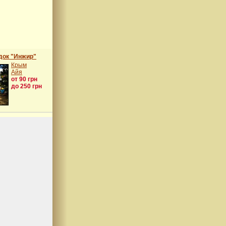
док "Инжир"
Крым
Айя
от 90 грн
до 250 грн