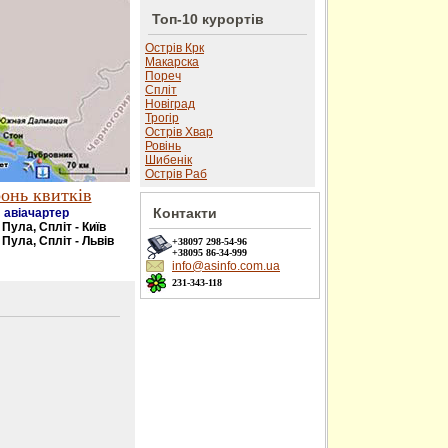
Топ-10 курортів
Острів Крк
Макарска
Пореч
Спліт
Новіград
Трогір
Острів Хвар
Ровінь
Шибенік
Острів Раб
онь квитків
Контакти
авіачартер
- Пула, Спліт - Київ
 Пула, Спліт - Львів
+38097
298-54-96
+38095
86-34-999
info@asinfo.com.ua
231-343-118