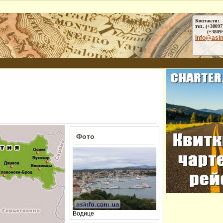
Контакти:
тел. (+38097
(+38095) 
info@asi
Фото
Водице