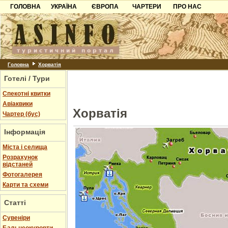
ГОЛОВНА
УКРАЇНА
ЄВРОПА
ЧАРТЕРИ
ПРО НАС
Карпати
Чорногорія
Контакти
Азов
Хорватія
Партнерам
Причорноморря
Болгарія
Додати готель
Шацьк
Албанія
Питання
Головна
Хорватія
Готелі / Тури
Пошук готелів
Спекотні квитки
Авіаквики
Хорватія
Чартер (бус)
Інформація
Міста і селища
Розрахунок
відстаней
Фотогалерея
Карти та схеми
Статті
Cувеніри