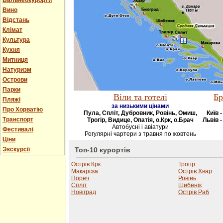
Бальнеокурорти
Вино
Відстань
Клімат
Культура
Кухня
Митниця
Натуризм
Острови
Парки
Віли та готелі
Бр
Пляжі
за низькими цінами
Про Хорватію
Пула, Спліт, Дубровник, Ровінь, Омиш,
Київ 
Транспорт
Трогір, Видице, Опатія, о.Крк, о.Брач
Львів -
Автобусні і авіатури
Фестивалі
Регулярні чартери з травня по жовтень
Ціни
Экскурсії
Топ-10 курортів
Острів Крк
Трогір
Макарска
Острів Хвар
Пореч
Ровінь
Спліт
Шибенік
Новіград
Острів Раб