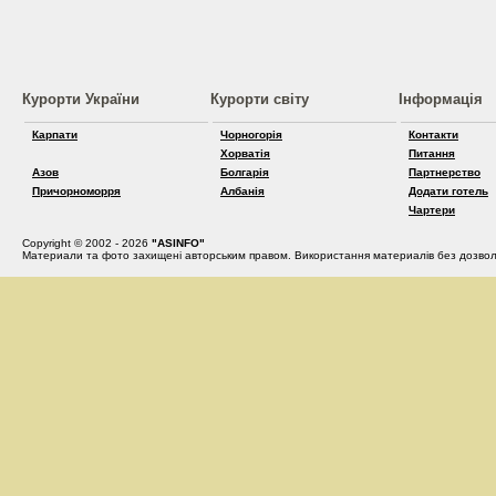
Курорти України
Курорти світу
Інформація
Карпати
Чорногорія
Контакти
Хорватія
Питання
Азов
Болгарія
Партнерство
Причорноморря
Албанія
Додати готель
Чартери
Copyright © 2002 - 2026
"ASINFO"
Материали та фото захищені авторським правом. Використання материалів без дозвол