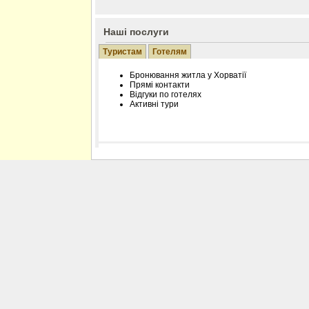
Наші послуги
Туристам
Готелям
Бронювання житла у Хорватії
Прямі контакти
Відгуки по готелях
Активні тури
Розміщення інформації про готель на нашому
Редагування інформації і цін на вимогу
Лічільник відвідувачів