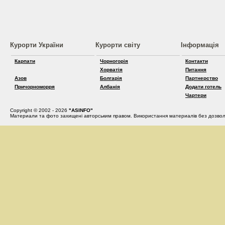
Курорти України
Курорти світу
Інформація
Карпати
Чорногорія
Контакти
Хорватія
Питання
Азов
Болгарія
Партнерство
Причорноморря
Албанія
Додати готель
Чартери
Copyright © 2002 - 2026
"ASINFO"
Материали та фото захищені авторським правом. Використання материалів без дозвол