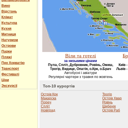
Бальнеокурорти
Вино
Відстань
Клімат
Культура
Кухня
Митниця
Натуризм
Острови
Парки
Віли та готелі
Бр
Пляжі
за низькими цінами
Про Хорватію
Пула, Спліт, Дубровник, Ровінь, Омиш,
Київ 
Транспорт
Трогір, Видице, Опатія, о.Крк, о.Брач
Львів -
Автобусні і авіатури
Фестивалі
Регулярні чартери з травня по жовтень
Ціни
Экскурсії
Топ-10 курортів
Острів Крк
Трогір
Макарска
Острів Хвар
Пореч
Ровінь
Спліт
Шибенік
Новіград
Острів Раб