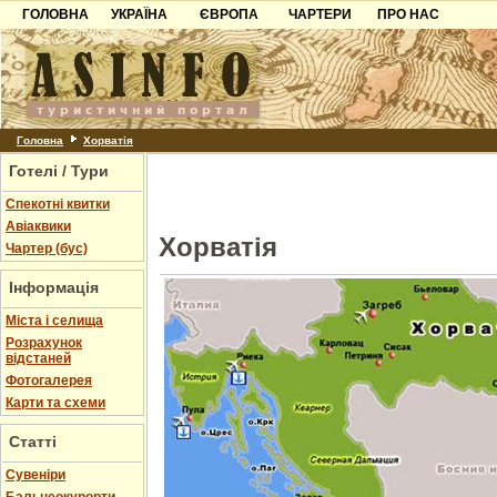
ГОЛОВНА
УКРАЇНА
ЄВРОПА
ЧАРТЕРИ
ПРО НАС
Карпати
Чорногорія
Контакти
Азов
Хорватія
Партнерам
Причорноморря
Болгарія
Додати готель
Шацьк
Албанія
Питання
Головна
Хорватія
Готелі / Тури
Пошук готелів
Спекотні квитки
Авіаквики
Хорватія
Чартер (бус)
Інформація
Міста і селища
Розрахунок
відстаней
Фотогалерея
Карти та схеми
Статті
Cувеніри