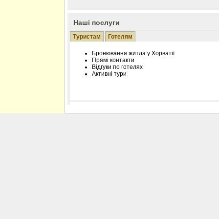
Наші послуги
Туристам
Готелям
Бронювання житла у Хорватії
Прямі контакти
Відгуки по готелях
Активні тури
Розміщення інформації про готель на нашому
Редагування інформації і цін на вимогу
Лічільник відвідувачів