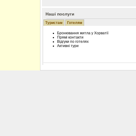
Наші послуги
Туристам
Готелям
Бронювання житла у Хорватії
Прямі контакти
Відгуки по готелях
Активні тури
Розміщення інформації про готель на нашому
Редагування інформації і цін на вимогу
Лічільник відвідувачів