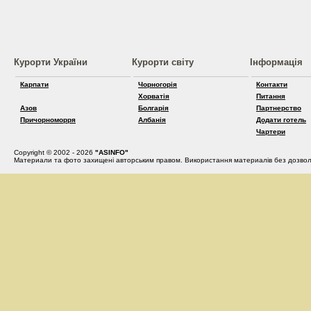
Курорти України
Курорти світу
Інформація
Карпати
Чорногорія
Контакти
Хорватія
Питання
Азов
Болгарія
Партнерство
Причорноморря
Албанія
Додати готель
Чартери
Copyright © 2002 - 2026
"ASINFO"
Материали та фото захищені авторським правом. Використання материалів без дозвол