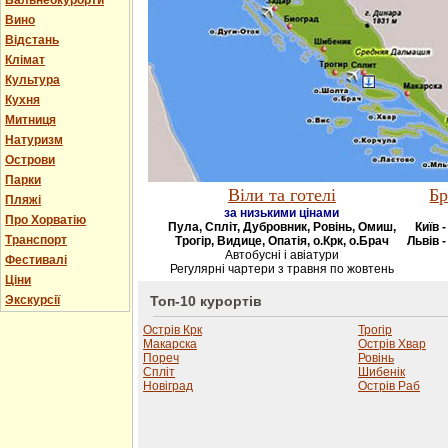
Бальнеокурорти
Вино
Відстань
Клімат
Культура
Кухня
Митниця
Натуризм
Острови
Парки
Віли та готелі
Бр
Пляжі
за низькими цінами
Про Хорватію
Пула, Спліт, Дубровник, Ровінь, Омиш,
Київ 
Транспорт
Трогір, Видице, Опатія, о.Крк, о.Брач
Львів -
Автобусні і авіатури
Фестивалі
Регулярні чартери з травня по жовтень
Ціни
Экскурсії
Топ-10 курортів
Острів Крк
Трогір
Макарска
Острів Хвар
Пореч
Ровінь
Спліт
Шибенік
Новіград
Острів Раб