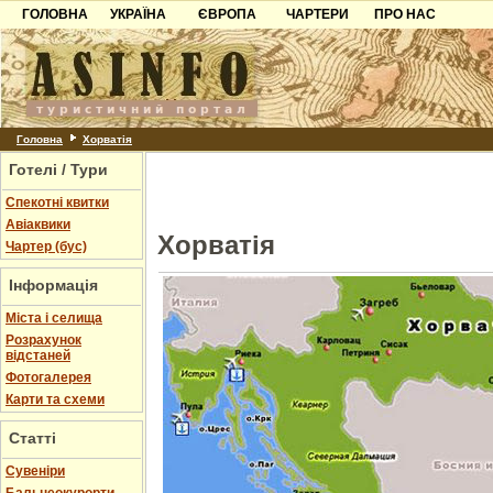
ГОЛОВНА
УКРАЇНА
ЄВРОПА
ЧАРТЕРИ
ПРО НАС
Карпати
Чорногорія
Контакти
Азов
Хорватія
Партнерам
Причорноморря
Болгарія
Додати готель
Шацьк
Албанія
Питання
Головна
Хорватія
Готелі / Тури
Пошук готелів
Спекотні квитки
Авіаквики
Хорватія
Чартер (бус)
Інформація
Міста і селища
Розрахунок
відстаней
Фотогалерея
Карти та схеми
Статті
Cувеніри