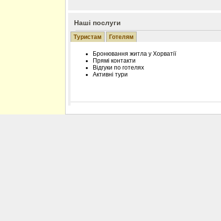
Наші послуги
Туристам
Готелям
Бронювання житла у Хорватії
Прямі контакти
Відгуки по готелях
Активні тури
Розміщення інформації про готель на нашому
Редагування інформації і цін на вимогу
Лічільник відвідувачів