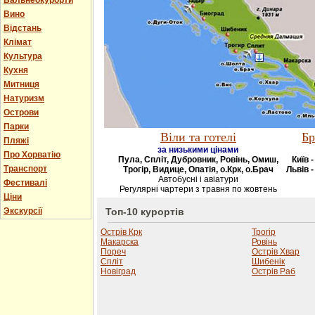
Бальнеокурорти
Вино
Відстань
Клімат
Культура
Кухня
Митниця
Натуризм
Острови
Парки
Віли та готелі
Бр
Пляжі
за низькими цінами
Про Хорватію
Пула, Спліт, Дубровник, Ровінь, Омиш,
Київ 
Транспорт
Трогір, Видице, Опатія, о.Крк, о.Брач
Львів -
Автобусні і авіатури
Фестивалі
Регулярні чартери з травня по жовтень
Ціни
Экскурсії
Топ-10 курортів
Острів Крк
Трогір
Макарска
Ровінь
Пореч
Острів Хвар
Спліт
Шибенік
Новіград
Острів Раб