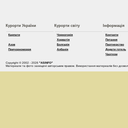
Курорти України
Курорти світу
Інформація
Карпати
Чорногорія
Контакти
Хорватія
Питання
Азов
Болгарія
Партнерство
Причорноморря
Албанія
Додати готель
Чартери
Copyright © 2002 - 2026
"ASINFO"
Материали та фото захищені авторським правом. Використання материалів без дозвол