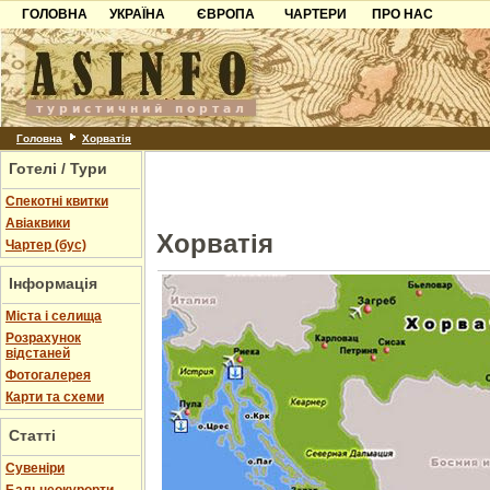
ГОЛОВНА
УКРАЇНА
ЄВРОПА
ЧАРТЕРИ
ПРО НАС
Карпати
Чорногорія
Контакти
Азов
Хорватія
Партнерам
Причорноморря
Болгарія
Додати готель
Шацьк
Албанія
Питання
Головна
Хорватія
Готелі / Тури
Пошук готелів
Спекотні квитки
Авіаквики
Хорватія
Чартер (бус)
Інформація
Міста і селища
Розрахунок
відстаней
Фотогалерея
Карти та схеми
Статті
Cувеніри