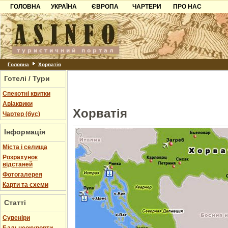
ГОЛОВНА
УКРАЇНА
ЄВРОПА
ЧАРТЕРИ
ПРО НАС
Карпати
Чорногорія
Контакти
Азов
Хорватія
Партнерам
Причорноморря
Болгарія
Додати готель
Шацьк
Албанія
Питання
Головна
Хорватія
Готелі / Тури
Пошук готелів
Спекотні квитки
Авіаквики
Хорватія
Чартер (бус)
Інформація
Міста і селища
Розрахунок
відстаней
Фотогалерея
Карти та схеми
Статті
Cувеніри