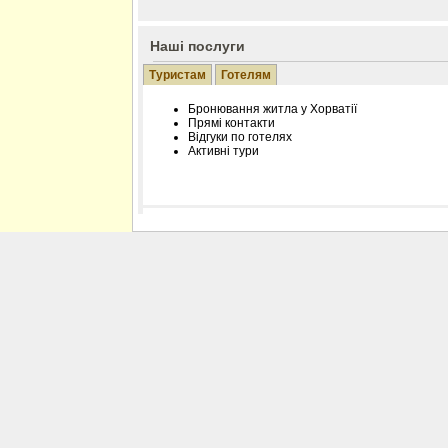
Наші послуги
Туристам
Готелям
Бронювання житла у Хорватії
Прямі контакти
Відгуки по готелях
Активні тури
Розміщення інформації про готель на нашому
Редагування інформації і цін на вимогу
Лічільник відвідувачів