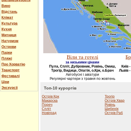
Бальнеокурорти
Вино
Відстань
Клімат
Культура
Кухня
Митниця
Натуризм
Острови
Парки
Віли та готелі
Бр
Пляжі
за низькими цінами
Про Хорватію
Пула, Спліт, Дубровник, Ровінь, Омиш,
Київ 
Транспорт
Трогір, Видице, Опатія, о.Крк, о.Брач
Львів -
Автобусні і авіатури
Фестивалі
Регулярні чартери з травня по жовтень
Ціни
Экскурсії
Топ-10 курортів
Острів Крк
Трогір
Макарска
Острів Хвар
Пореч
Ровінь
Спліт
Шибенік
Новіград
Острів Раб