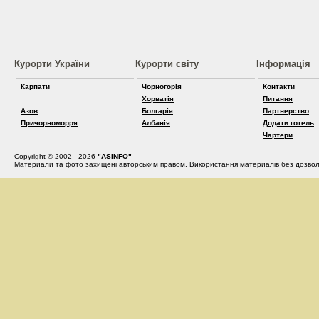
Курорти України
Курорти світу
Інформація
Карпати
Чорногорія
Контакти
Хорватія
Питання
Азов
Болгарія
Партнерство
Причорноморря
Албанія
Додати готель
Чартери
Copyright © 2002 - 2026
"ASINFO"
Материали та фото захищені авторським правом. Використання материалів без дозвол