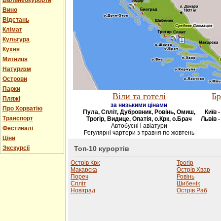
Бальнеокурорти
Вино
Відстань
Клімат
Культура
Кухня
Митниця
Натуризм
Острови
Парки
Віли та готелі
Бр
Пляжі
за низькими цінами
Про Хорватію
Пула, Спліт, Дубровник, Ровінь, Омиш,
Київ 
Транспорт
Трогір, Видице, Опатія, о.Крк, о.Брач
Львів -
Автобусні і авіатури
Фестивалі
Регулярні чартери з травня по жовтень
Ціни
Экскурсії
Топ-10 курортів
Острів Крк
Трогір
Макарска
Острів Хвар
Пореч
Ровінь
Спліт
Шибенік
Новіград
Острів Раб