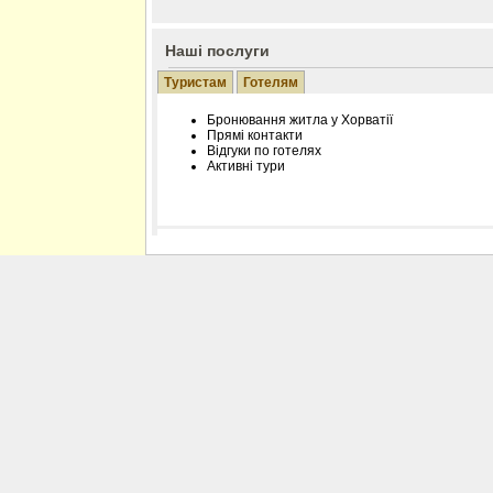
Наші послуги
Туристам
Готелям
Бронювання житла у Хорватії
Прямі контакти
Відгуки по готелях
Активні тури
Розміщення інформації про готель на нашому
Редагування інформації і цін на вимогу
Лічільник відвідувачів