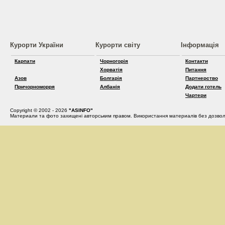
Курорти України
Курорти світу
Інформація
Карпати
Чорногорія
Контакти
Хорватія
Питання
Азов
Болгарія
Партнерство
Причорноморря
Албанія
Додати готель
Чартери
Copyright © 2002 - 2026
"ASINFO"
Материали та фото захищені авторським правом. Використання материалів без дозвол