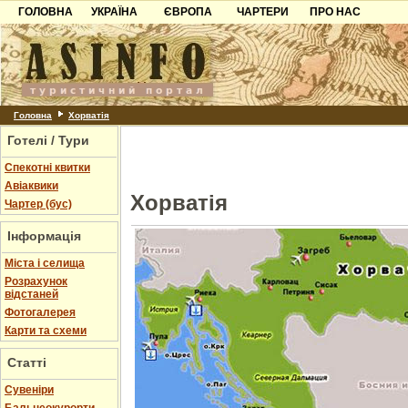
ГОЛОВНА
УКРАЇНА
ЄВРОПА
ЧАРТЕРИ
ПРО НАС
Карпати
Чорногорія
Контакти
Азов
Хорватія
Партнерам
Причорноморря
Болгарія
Додати готель
Шацьк
Албанія
Питання
Головна
Хорватія
Готелі / Тури
Пошук готелів
Спекотні квитки
Авіаквики
Хорватія
Чартер (бус)
Інформація
Міста і селища
Розрахунок
відстаней
Фотогалерея
Карти та схеми
Статті
Cувеніри