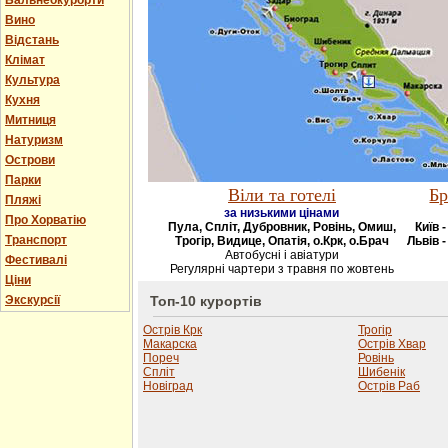
Бальнеокурорти
Вино
Відстань
Клімат
Культура
Кухня
Митниця
Натуризм
Острови
Парки
Віли та готелі
Бр
Пляжі
за низькими цінами
Про Хорватію
Пула, Спліт, Дубровник, Ровінь, Омиш,
Київ 
Транспорт
Трогір, Видице, Опатія, о.Крк, о.Брач
Львів -
Автобусні і авіатури
Фестивалі
Регулярні чартери з травня по жовтень
Ціни
Экскурсії
Топ-10 курортів
Острів Крк
Трогір
Макарска
Острів Хвар
Пореч
Ровінь
Спліт
Шибенік
Новіград
Острів Раб