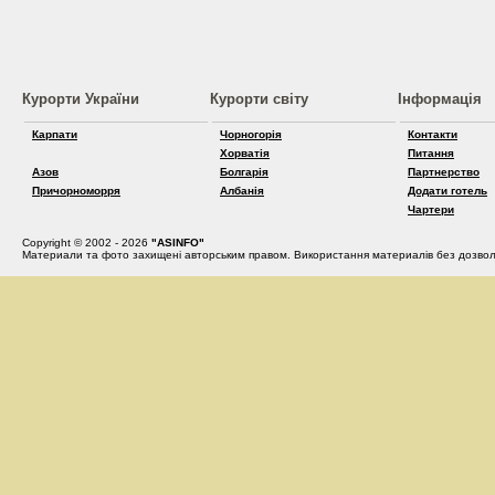
Курорти України
Курорти світу
Інформація
Карпати
Чорногорія
Контакти
Хорватія
Питання
Азов
Болгарія
Партнерство
Причорноморря
Албанія
Додати готель
Чартери
Copyright © 2002 - 2026
"ASINFO"
Материали та фото захищені авторським правом. Використання материалів без дозвол