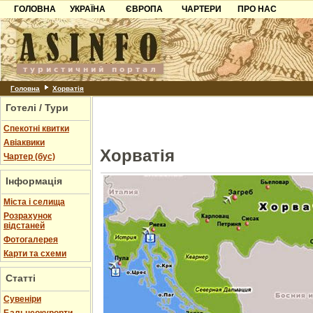
ГОЛОВНА
УКРАЇНА
ЄВРОПА
ЧАРТЕРИ
ПРО НАС
Карпати
Чорногорія
Контакти
Азов
Хорватія
Партнерам
Причорноморря
Болгарія
Додати готель
Шацьк
Албанія
Питання
Головна
Хорватія
Готелі / Тури
Пошук готелів
Спекотні квитки
Авіаквики
Хорватія
Чартер (бус)
Інформація
Міста і селища
Розрахунок
відстаней
Фотогалерея
Карти та схеми
Статті
Cувеніри