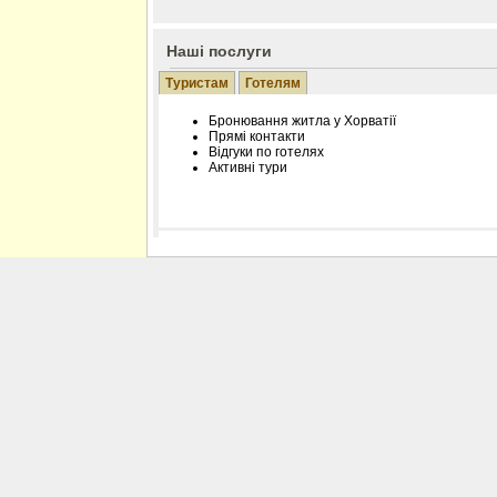
Наші послуги
Туристам
Готелям
Бронювання житла у Хорватії
Прямі контакти
Відгуки по готелях
Активні тури
Розміщення інформації про готель на нашому
Редагування інформації і цін на вимогу
Лічільник відвідувачів