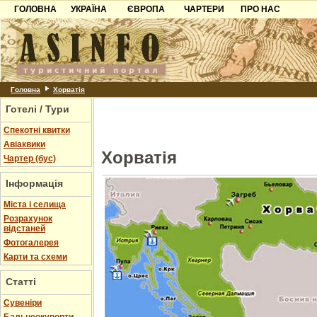
ГОЛОВНА
УКРАЇНА
ЄВРОПА
ЧАРТЕРИ
ПРО НАС
Карпати
Чорногорія
Контакти
Азов
Хорватія
Партнерам
Причорноморря
Болгарія
Додати готель
Шацьк
Албанія
Питання
Головна
Хорватія
Готелі / Тури
Пошук готелів
Спекотні квитки
Авіаквики
Хорватія
Чартер (бус)
Інформація
Міста і селища
Розрахунок
відстаней
Фотогалерея
Карти та схеми
Статті
Cувеніри