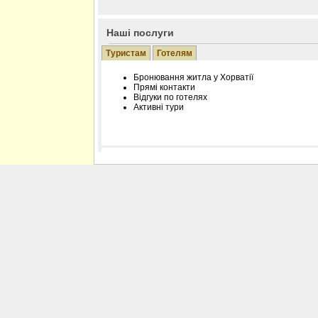
Наші послуги
Туристам
Готелям
Бронювання житла у Хорватії
Прямі контакти
Відгуки по готелях
Активні тури
Розміщення інформації про готель на нашому
Редагування інформації і цін на вимогу
Лічільник відвідувачів