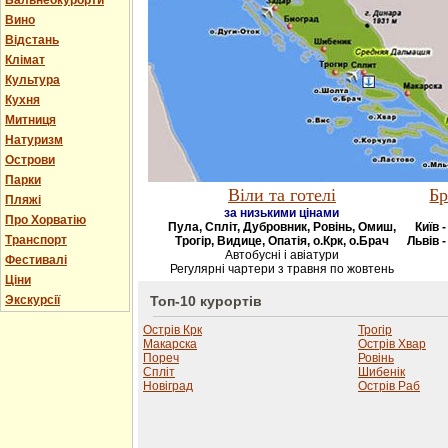
Бальнеокурорти
Вино
Відстань
Клімат
Культура
Кухня
Митниця
Натуризм
Острови
Парки
Віли та готелі
Бр
Пляжі
за низькими цінами
Про Хорватію
Пула, Спліт, Дубровник, Ровінь, Омиш,
Київ 
Транспорт
Трогір, Видице, Опатія, о.Крк, о.Брач
Львів -
Автобусні і авіатури
Фестивалі
Регулярні чартери з травня по жовтень
Ціни
Экскурсії
Топ-10 курортів
Острів Крк
Трогір
Макарска
Острів Хвар
Пореч
Ровінь
Спліт
Шибенік
Новіград
Острів Раб