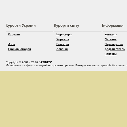
Курорти України
Курорти світу
Інформація
Карпати
Чорногорія
Контакти
Хорватія
Питання
Азов
Болгарія
Партнерство
Причорноморря
Албанія
Додати готель
Чартери
Copyright © 2002 - 2026
"ASINFO"
Материали та фото захищені авторським правом. Використання материалів без дозвол