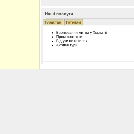
Наші послуги
Туристам
Готелям
Бронювання житла у Хорватії
Прямі контакти
Відгуки по готелях
Активні тури
Розміщення інформації про готель на нашому
Редагування інформації і цін на вимогу
Лічільник відвідувачів