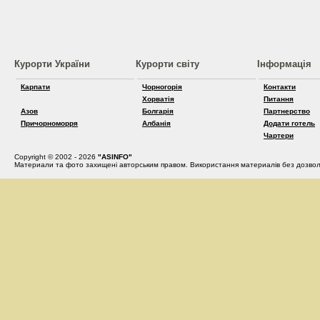
Курорти України
Курорти світу
Інформація
Карпати
Чорногорія
Контакти
Хорватія
Питання
Азов
Болгарія
Партнерство
Причорноморря
Албанія
Додати готель
Чартери
Copyright © 2002 - 2026
"ASINFO"
Материали та фото захищені авторським правом. Використання материалів без дозвол