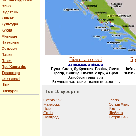
Бальнеокурорти
Вино
Відстань
Клімат
Культура
Кухня
Митниця
Натуризм
Острови
Парки
Віли та готелі
Бр
Пляжі
за низькими цінами
Про Хорватію
Пула, Спліт, Дубровник, Ровінь, Омиш,
Київ 
Транспорт
Трогір, Видице, Опатія, о.Крк, о.Брач
Львів -
Автобусні і авіатури
Фестивалі
Регулярні чартери з травня по жовтень
Ціни
Экскурсії
Топ-10 курортів
Острів Крк
Трогір
Макарска
Острів Хвар
Пореч
Ровінь
Спліт
Шибенік
Новіград
Острів Раб