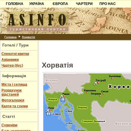
ГОЛОВНА
УКРАЇНА
ЄВРОПА
ЧАРТЕРИ
ПРО НАС
Карпати
Чорногорія
Контакти
Азов
Хорватія
Партнерам
Причорноморря
Болгарія
Додати готель
Шацьк
Албанія
Питання
Головна
Хорватія
Готелі / Тури
Пошук готелів
Спекотні квитки
Авіаквики
Хорватія
Чартер (бус)
Інформація
Міста і селища
Розрахунок
відстаней
Фотогалерея
Карти та схеми
Статті
Cувеніри