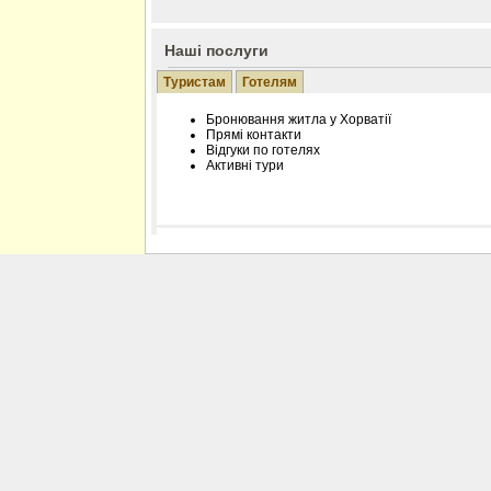
Наші послуги
Туристам
Готелям
Бронювання житла у Хорватії
Прямі контакти
Відгуки по готелях
Активні тури
Розміщення інформації про готель на нашому
Редагування інформації і цін на вимогу
Лічільник відвідувачів