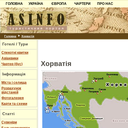
ГОЛОВНА
УКРАЇНА
ЄВРОПА
ЧАРТЕРИ
ПРО НАС
Карпати
Чорногорія
Контакти
Азов
Хорватія
Партнерам
Причорноморря
Болгарія
Додати готель
Шацьк
Албанія
Питання
Головна
Хорватія
Готелі / Тури
Пошук готелів
Спекотні квитки
Авіаквики
Хорватія
Чартер (бус)
Інформація
Міста і селища
Розрахунок
відстаней
Фотогалерея
Карти та схеми
Статті
Cувеніри