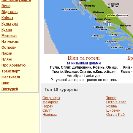
Бальнеокурорти
Вино
Відстань
Клімат
Культура
Кухня
Митниця
Натуризм
Острови
Парки
Віли та готелі
Бр
Пляжі
за низькими цінами
Про Хорватію
Пула, Спліт, Дубровник, Ровінь, Омиш,
Київ 
Транспорт
Трогір, Видице, Опатія, о.Крк, о.Брач
Львів -
Автобусні і авіатури
Фестивалі
Регулярні чартери з травня по жовтень
Ціни
Экскурсії
Топ-10 курортів
Острів Крк
Трогір
Макарска
Острів Хвар
Пореч
Ровінь
Спліт
Шибенік
Новіград
Острів Раб