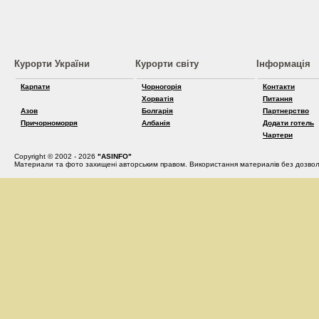
Курорти України
Курорти світу
Інформація
Карпати
Чорногорія
Контакти
Хорватія
Питання
Азов
Болгарія
Партнерство
Причорноморря
Албанія
Додати готель
Чартери
Copyright © 2002 - 2026
"ASINFO"
Материали та фото захищені авторським правом. Використання материалів без дозвол