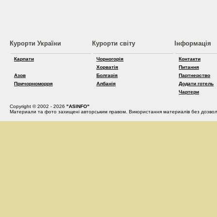
Курорти України
Курорти світу
Інформація
Карпати
Чорногорія
Контакти
Хорватія
Питання
Азов
Болгарія
Партнерство
Причорноморря
Албанія
Додати готель
Чартери
Copyright © 2002 - 2026
"ASINFO"
Материали та фото захищені авторським правом. Використання материалів без дозвол