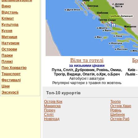
Бальнеокурорти
Вино
Відстань
Клімат
Культура
Кухня
Митниця
Натуризм
Острови
Парки
Віли та готелі
Бр
Пляжі
за низькими цінами
Про Хорватію
Пула, Спліт, Дубровник, Ровінь, Омиш,
Київ 
Транспорт
Трогір, Видице, Опатія, о.Крк, о.Брач
Львів -
Автобусні і авіатури
Фестивалі
Регулярні чартери з травня по жовтень
Ціни
Экскурсії
Топ-10 курортів
Острів Крк
Трогір
Макарска
Острів Хвар
Пореч
Ровінь
Спліт
Шибенік
Новіград
Острів Раб