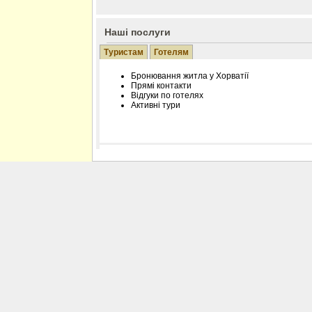
Наші послуги
Туристам
Готелям
Бронювання житла у Хорватії
Прямі контакти
Відгуки по готелях
Активні тури
Розміщення інформації про готель на нашому
Редагування інформації і цін на вимогу
Лічільник відвідувачів