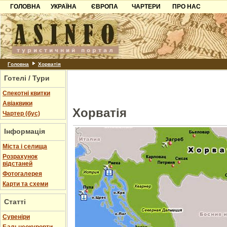
ГОЛОВНА
УКРАЇНА
ЄВРОПА
ЧАРТЕРИ
ПРО НАС
Карпати
Чорногорія
Контакти
Азов
Хорватія
Партнерам
Причорноморря
Болгарія
Додати готель
Шацьк
Албанія
Питання
Головна
Хорватія
Готелі / Тури
Пошук готелів
Спекотні квитки
Авіаквики
Хорватія
Чартер (бус)
Інформація
Міста і селища
Розрахунок
відстаней
Фотогалерея
Карти та схеми
Статті
Cувеніри