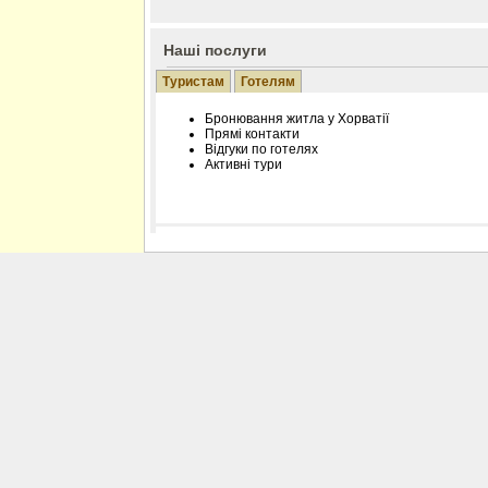
Наші послуги
Туристам
Готелям
Бронювання житла у Хорватії
Прямі контакти
Відгуки по готелях
Активні тури
Розміщення інформації про готель на нашому
Редагування інформації і цін на вимогу
Лічільник відвідувачів