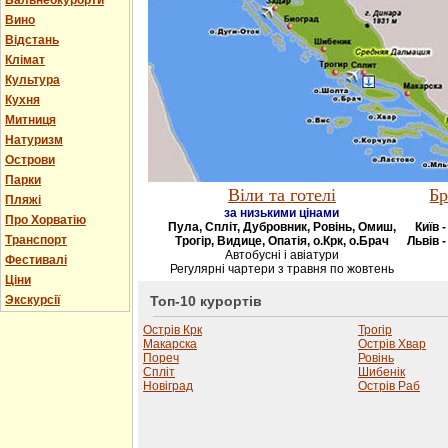
Бальнеокурорти
Вино
Відстань
Клімат
Культура
Кухня
Митниця
Натуризм
Острови
Парки
Віли та готелі
Бр
Пляжі
за низькими цінами
Про Хорватію
Пула, Спліт, Дубровник, Ровінь, Омиш,
Київ 
Транспорт
Трогір, Видице, Опатія, о.Крк, о.Брач
Львів -
Автобусні і авіатури
Фестивалі
Регулярні чартери з травня по жовтень
Ціни
Экскурсії
Топ-10 курортів
Острів Крк
Трогір
Макарска
Острів Хвар
Пореч
Ровінь
Спліт
Шибенік
Новіград
Острів Раб