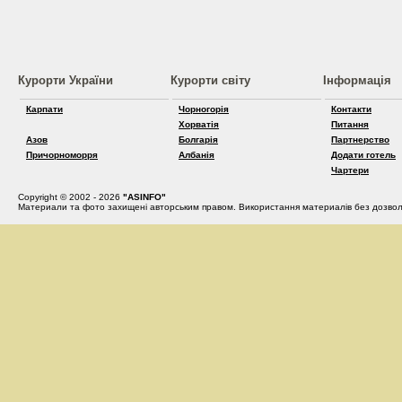
Курорти України
Курорти світу
Інформація
Карпати
Чорногорія
Контакти
Хорватія
Питання
Азов
Болгарія
Партнерство
Причорноморря
Албанія
Додати готель
Чартери
Copyright © 2002 - 2026
"ASINFO"
Материали та фото захищені авторським правом. Використання материалів без дозвол