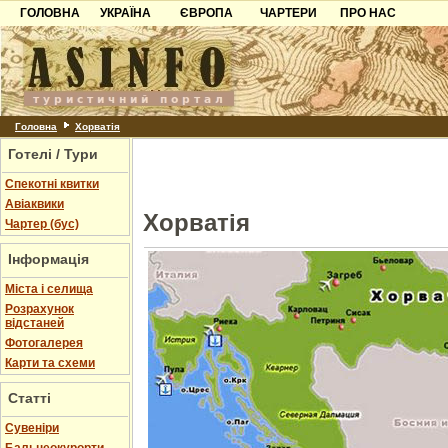
ГОЛОВНА
УКРАЇНА
ЄВРОПА
ЧАРТЕРИ
ПРО НАС
Карпати
Чорногорія
Контакти
Азов
Хорватія
Партнерам
Причорноморря
Болгарія
Додати готель
Шацьк
Албанія
Питання
Головна
Хорватія
Готелі / Тури
Пошук готелів
Спекотні квитки
Авіаквики
Хорватія
Чартер (бус)
Інформація
Міста і селища
Розрахунок
відстаней
Фотогалерея
Карти та схеми
Статті
Cувеніри