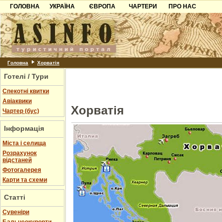
ГОЛОВНА
УКРАЇНА
ЄВРОПА
ЧАРТЕРИ
ПРО НАС
Карпати
Чорногорія
Контакти
Азов
Хорватія
Партнерам
Причорноморря
Болгарія
Додати готель
Шацьк
Албанія
Питання
Головна
Хорватія
Готелі / Тури
Пошук готелів
Спекотні квитки
Авіаквики
Хорватія
Чартер (бус)
Інформація
Міста і селища
Розрахунок
відстаней
Фотогалерея
Карти та схеми
Статті
Cувеніри