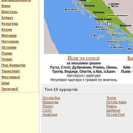
Бальнеокурорти
Вино
Відстань
Клімат
Культура
Кухня
Митниця
Натуризм
Острови
Парки
Віли та готелі
Бр
Пляжі
за низькими цінами
Про Хорватію
Пула, Спліт, Дубровник, Ровінь, Омиш,
Київ 
Транспорт
Трогір, Видице, Опатія, о.Крк, о.Брач
Львів -
Автобусні і авіатури
Фестивалі
Регулярні чартери з травня по жовтень
Ціни
Экскурсії
Топ-10 курортів
Острів Крк
Трогір
Макарска
Острів Хвар
Пореч
Ровінь
Спліт
Шибенік
Новіград
Острів Раб