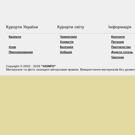
Курорти України
Курорти світу
Інформація
Карпати
Чорногорія
Контакти
Хорватія
Питання
Азов
Болгарія
Партнерство
Причорноморря
Албанія
Додати готель
Чартери
Copyright © 2002 - 2026
"ASINFO"
Материали та фото захищені авторським правом. Використання материалів без дозвол