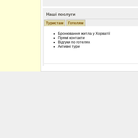
Наші послуги
Туристам
Готелям
Бронювання житла у Хорватії
Прямі контакти
Відгуки по готелях
Активні тури
Розміщення інформації про готель на нашому
Редагування інформації і цін на вимогу
Лічільник відвідувачів