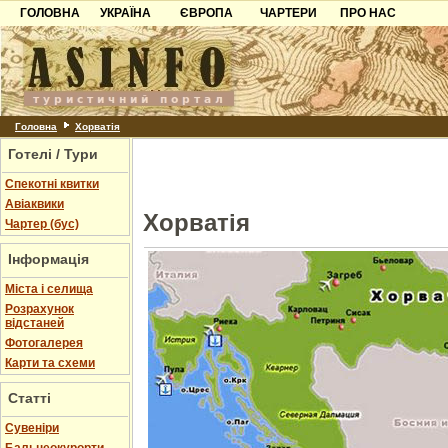
ГОЛОВНА
УКРАЇНА
ЄВРОПА
ЧАРТЕРИ
ПРО НАС
Карпати
Чорногорія
Контакти
Азов
Хорватія
Партнерам
Причорноморря
Болгарія
Додати готель
Шацьк
Албанія
Питання
Головна
Хорватія
Готелі / Тури
Пошук готелів
Спекотні квитки
Авіаквики
Хорватія
Чартер (бус)
Інформація
Міста і селища
Розрахунок
відстаней
Фотогалерея
Карти та схеми
Статті
Cувеніри