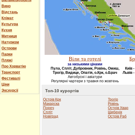
Бальнеокурорти
Вино
Відстань
Клімат
Культура
Кухня
Митниця
Натуризм
Острови
Парки
Віли та готелі
Бр
Пляжі
за низькими цінами
Про Хорватію
Пула, Спліт, Дубровник, Ровінь, Омиш,
Київ 
Транспорт
Трогір, Видице, Опатія, о.Крк, о.Брач
Львів -
Автобусні і авіатури
Фестивалі
Регулярні чартери з травня по жовтень
Ціни
Экскурсії
Топ-10 курортів
Острів Крк
Трогір
Макарска
Ровінь
Пореч
Острів Хвар
Спліт
Шибенік
Новіград
Острів Раб