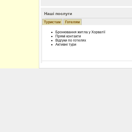
Наші послуги
Туристам
Готелям
Бронювання житла у Хорватії
Прямі контакти
Відгуки по готелях
Активні тури
Розміщення інформації про готель на нашому
Редагування інформації і цін на вимогу
Лічільник відвідувачів