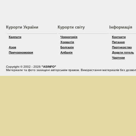
Курорти України
Курорти світу
Інформація
Карпати
Чорногорія
Контакти
Хорватія
Питання
Азов
Болгарія
Партнерство
Причорноморря
Албанія
Додати готель
Чартери
Copyright © 2002 - 2026
"ASINFO"
Материали та фото захищені авторським правом. Використання материалів без дозвол