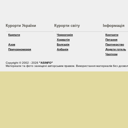
Курорти України
Курорти світу
Інформація
Карпати
Чорногорія
Контакти
Хорватія
Питання
Азов
Болгарія
Партнерство
Причорноморря
Албанія
Додати готель
Чартери
Copyright © 2002 - 2026
"ASINFO"
Материали та фото захищені авторським правом. Використання материалів без дозвол