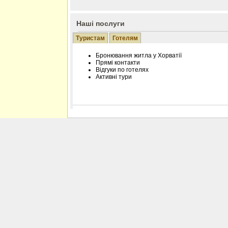
Наші послуги
Туристам
Готелям
Бронювання житла у Хорватії
Прямі контакти
Відгуки по готелях
Активні тури
Розміщення інформації про готель на нашому
Редагування інформації і цін на вимогу
Лічільник відвідувачів