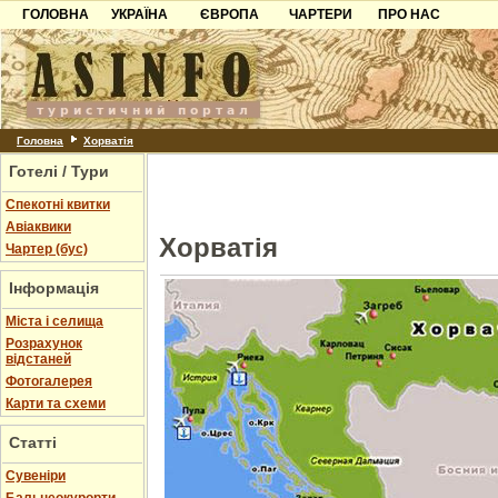
ГОЛОВНА
УКРАЇНА
ЄВРОПА
ЧАРТЕРИ
ПРО НАС
Карпати
Чорногорія
Контакти
Азов
Хорватія
Партнерам
Причорноморря
Болгарія
Додати готель
Шацьк
Албанія
Питання
Головна
Хорватія
Готелі / Тури
Пошук готелів
Спекотні квитки
Авіаквики
Хорватія
Чартер (бус)
Інформація
Міста і селища
Розрахунок
відстаней
Фотогалерея
Карти та схеми
Статті
Cувеніри