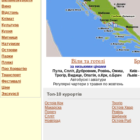
Бальнеокурорти
Вино
Відстань
Клімат
Культура
Кухня
Митниця
Натуризм
Острови
Парки
Віли та готелі
Бр
Пляжі
за низькими цінами
Про Хорватію
Пула, Спліт, Дубровник, Ровінь, Омиш,
Київ 
Транспорт
Трогір, Видице, Опатія, о.Крк, о.Брач
Львів -
Автобусні і авіатури
Фестивалі
Регулярні чартери з травня по жовтень
Ціни
Экскурсії
Топ-10 курортів
Острів Крк
Трогір
Макарска
Острів Хвар
Пореч
Ровінь
Спліт
Шибенік
Новіград
Острів Раб