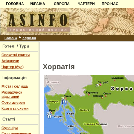
ГОЛОВНА
УКРАЇНА
ЄВРОПА
ЧАРТЕРИ
ПРО НАС
Карпати
Чорногорія
Контакти
Азов
Хорватія
Партнерам
Причорноморря
Болгарія
Додати готель
Шацьк
Албанія
Питання
Головна
Хорватія
Готелі / Тури
Пошук готелів
Спекотні квитки
Авіаквики
Хорватія
Чартер (бус)
Інформація
Міста і селища
Розрахунок
відстаней
Фотогалерея
Карти та схеми
Статті
Cувеніри