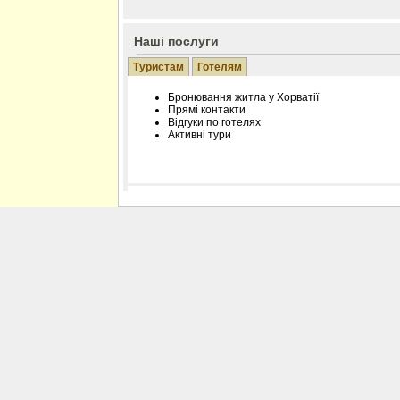
Наші послуги
Туристам
Готелям
Бронювання житла у Хорватії
Прямі контакти
Відгуки по готелях
Активні тури
Розміщення інформації про готель на нашому
Редагування інформації і цін на вимогу
Лічільник відвідувачів