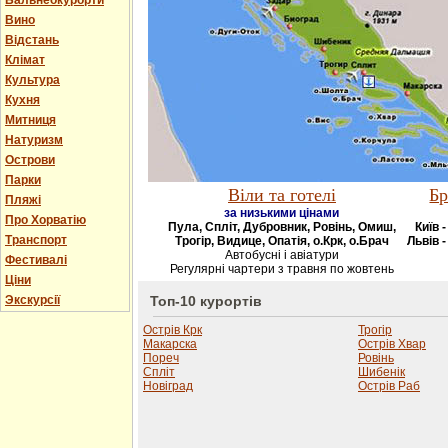
Бальнеокурорти
Вино
Відстань
Клімат
Культура
Кухня
Митниця
Натуризм
Острови
Парки
Віли та готелі
Бр
Пляжі
за низькими цінами
Про Хорватію
Пула, Спліт, Дубровник, Ровінь, Омиш,
Київ 
Транспорт
Трогір, Видице, Опатія, о.Крк, о.Брач
Львів -
Автобусні і авіатури
Фестивалі
Регулярні чартери з травня по жовтень
Ціни
Экскурсії
Топ-10 курортів
Острів Крк
Трогір
Макарска
Острів Хвар
Пореч
Ровінь
Спліт
Шибенік
Новіград
Острів Раб