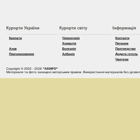
Курорти України
Курорти світу
Інформація
Карпати
Чорногорія
Контакти
Хорватія
Питання
Азов
Болгарія
Партнерство
Причорноморря
Албанія
Додати готель
Чартери
Copyright © 2002 - 2026
"ASINFO"
Материали та фото захищені авторським правом. Використання материалів без дозвол