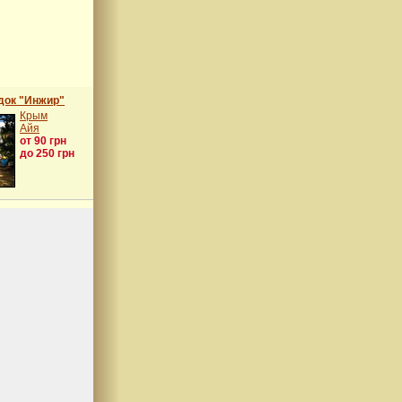
док "Инжир"
Крым
Айя
от 90 грн
до 250 грн