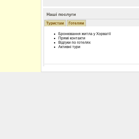
Наші послуги
Туристам
Готелям
Бронювання житла у Хорватії
Прямі контакти
Відгуки по готелях
Активні тури
Розміщення інформації про готель на нашому
Редагування інформації і цін на вимогу
Лічільник відвідувачів