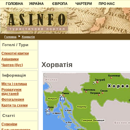
ГОЛОВНА
УКРАЇНА
ЄВРОПА
ЧАРТЕРИ
ПРО НАС
Карпати
Чорногорія
Контакти
Азов
Хорватія
Партнерам
Причорноморря
Болгарія
Додати готель
Шацьк
Албанія
Питання
Головна
Хорватія
Готелі / Тури
Пошук готелів
Спекотні квитки
Авіаквики
Хорватія
Чартер (бус)
Інформація
Міста і селища
Розрахунок
відстаней
Фотогалерея
Карти та схеми
Статті
Cувеніри