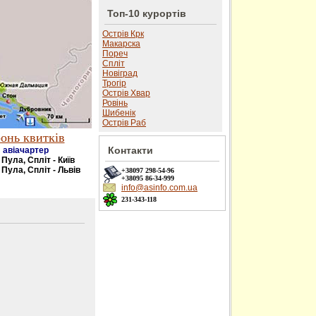
Топ-10 курортів
Острів Крк
Макарска
Пореч
Спліт
Новіград
Трогір
Острів Хвар
Ровінь
Шибенік
Острів Раб
онь квитків
Контакти
авіачартер
- Пула, Спліт - Київ
 Пула, Спліт - Львів
+38097
298-54-96
+38095
86-34-999
info@asinfo.com.ua
231-343-118