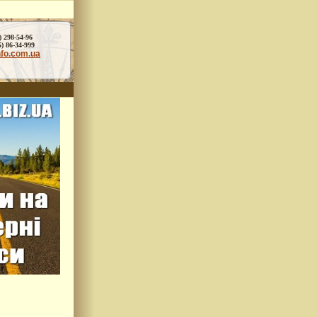
) 298-54-96
86-34-999
nfo.com.ua