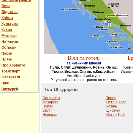
Бальнеокурорти
Вино
Відстань
Клімат
Культура
Кухня
Митниця
Натуризм
Острови
Парки
Віли та готелі
Бр
Пляжі
за низькими цінами
Про Хорватію
Пула, Спліт, Дубровник, Ровінь, Омиш,
Київ 
Транспорт
Трогір, Видице, Опатія, о.Крк, о.Брач
Львів -
Автобусні і авіатури
Фестивалі
Регулярні чартери з травня по жовтень
Ціни
Экскурсії
Топ-10 курортів
Острів Крк
Трогір
Макарска
Острів Хвар
Пореч
Ровінь
Спліт
Шибенік
Новіград
Острів Раб