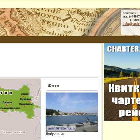
Контакти:
тел. (+38097
(+38095) 
info@asi
Фото
Дубровник