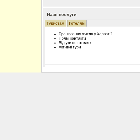
Наші послуги
Туристам
Готелям
Бронювання житла у Хорватії
Прямі контакти
Відгуки по готелях
Активні тури
Розміщення інформації про готель на нашому
Редагування інформації і цін на вимогу
Лічільник відвідувачів