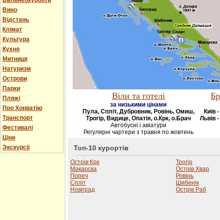
Бальнеокурорти
Вино
Відстань
Клімат
Культура
Кухня
Митниця
Натуризм
Острови
Парки
Віли та готелі
Бр
Пляжі
за низькими цінами
Про Хорватію
Пула, Спліт, Дубровник, Ровінь, Омиш,
Київ 
Транспорт
Трогір, Видице, Опатія, о.Крк, о.Брач
Львів -
Автобусні і авіатури
Фестивалі
Регулярні чартери з травня по жовтень
Ціни
Экскурсії
Топ-10 курортів
Острів Крк
Трогір
Макарска
Острів Хвар
Пореч
Ровінь
Спліт
Шибенік
Новіград
Острів Раб