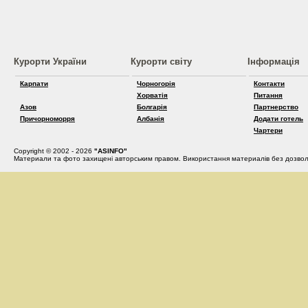
Курорти України
Курорти світу
Інформація
Карпати
Чорногорія
Контакти
Хорватія
Питання
Азов
Болгарія
Партнерство
Причорноморря
Албанія
Додати готель
Чартери
Copyright © 2002 - 2026
"ASINFO"
Материали та фото захищені авторським правом. Використання материалів без дозвол