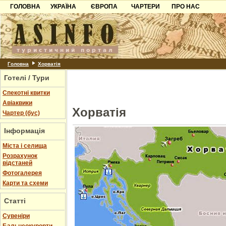
ГОЛОВНА
УКРАЇНА
ЄВРОПА
ЧАРТЕРИ
ПРО НАС
Карпати
Чорногорія
Контакти
Азов
Хорватія
Партнерам
Причорноморря
Болгарія
Додати готель
Шацьк
Албанія
Питання
Головна
Хорватія
Готелі / Тури
Пошук готелів
Спекотні квитки
Авіаквики
Хорватія
Чартер (бус)
Інформація
Міста і селища
Розрахунок
відстаней
Фотогалерея
Карти та схеми
Статті
Cувеніри