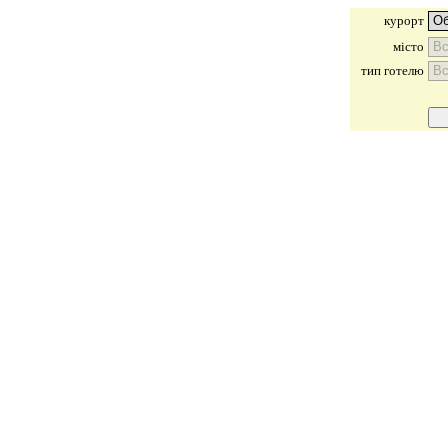
курорт
місто
тип готелю