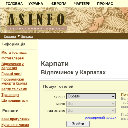
ГОЛОВНА
УКРАЇНА
ЄВРОПА
ЧАРТЕРИ
ПРО НАС
Карпати
Чорногорія
Контакти
Азов
Хорватія
Партнерам
Причорноморря
Болгарія
Додати готель
Шацьк
Албанія
Питання
Головна
Карпати
Інформація
Пошук готелів
Міста і селища
Фотогалерея
Карпати
Відпочинок у
Карпатах
Відпочинок у Карпатах
Гірські лижі
Гірськолижні
курорти Карпат
Пошук готелей
Карти та схеми
Поч
Транспорт
Вели
Що подивитися
турб
при
Розваги
Під
відг
Кінні прогулянки
Купання в чанах