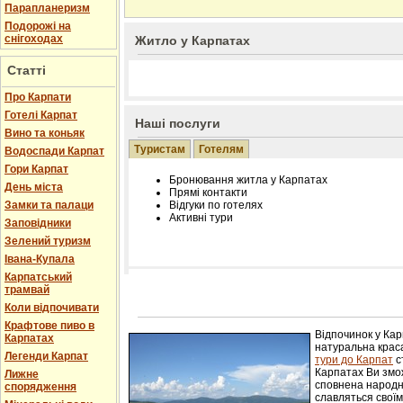
Парапланеризм
Подорожі на
снігоходах
Житло у Карпатах
Статті
Про Карпати
Готелі Карпат
Наші послуги
Вино та коньяк
Туристам
Готелям
Водоспади Карпат
Гори Карпат
Бронювання житла у Карпатах
День міста
Прямі контакти
Замки та палаци
Відгуки по готелях
Активні тури
Заповідники
Зелений туризм
Івана-Купала
Карпатський
трамвай
Розміщення інформації про готель на нашому
Редагування інформації і цін на вимогу
Коли відпочивати
Лічільник відвідувачів
Крафтове пиво в
Відпочинок у Ка
Карпатах
натуральна краса
Легенди Карпат
тури до Карпат
с
Карпатах Ви змож
Лижне
сповнена народн
спорядження
славляться свої