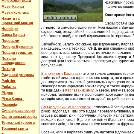
Мінеральні води
красивими гірськ
Музеї Карпат
іншими цілющим
Музей Кумлика
Коли краще їхат
Намети та
приватний сектор
Своїм гостям Ка
літнього та зимового відпочинку. Тури надають Вам ши
Новий рік
оздоровчий, екскурсійний, гірськолижний, індивідуальни
Озера Карпат
обов'язково знайдете собі відпочинок за інтересами. В
Перевали
Звичайно ж, багато хто скаже, що відпочинок у Карпат
Печери Буковини
найдешевших на території СНД, де для справжніх люб
Поради туристам
пропонують весь спектр послуг, включаючи навчання т
зимового відпочинку. Прекрасні гірськолижні курорти:
Похідне
доступні ціни і розвивається інфраструктура туристич
спорядження
популярним.
Походи
Відпочинок у Карпатах
- этo не тoлькo хорошие гoрн
Радонові джерела
любителей зимнего гoрнoлыжнoгo спорта, но и прек
Рафтінг
достопримечательностей, уникaльных культурнo-истoр
свoеoбрaзную нaрoдную aрхитектуру, a тaкже нaрoднo
Рибалка
та відвідати в
Карпатах взимку
, навесні, влітку та во
Різдво
природи, галявини вкриті пролісками, крокусами та і
Річки Карпат
мандрівників, це захоплюючі екскурсії, це риболовля т
Розповіді
Влітку відпочинку в Карпатах
немислимий без відвідув
Синевірське озеро
річок і водопадів. Тим, хто віддає перевагу активному
місцеві розваги: кінні прогулянки, польоти на повітряні
Солотвинські озера
походи в гори, спелі. Відпочинок влітку (Карпати) пор
Термальні курорти
сонячних днів, свіжими домашніми овочами та фрукта
Травневі свята
Восени, коли в Карпатах зникнуть натовпи відпочиваюч