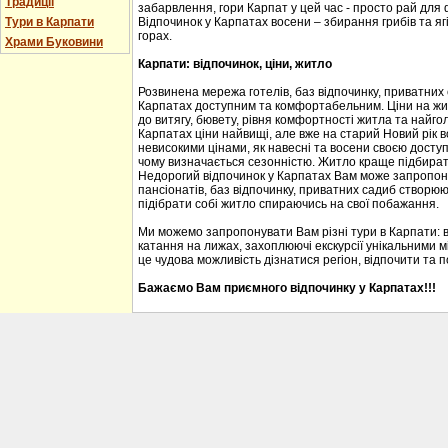
Традиції
забарвлення, гори Карпат у цей час - просто рай для
Тури в Карпати
Відпочинок у Карпатах восени – збирання грибів та ягі
горах.
Храми Буковини
Карпати: відпочинок, ціни, житло
Розвинена мережа готелів, баз відпочинку, приватних
Карпатах доступним та комфортабельним. Ціни на житл
до витягу, бювету, рівня комфортності житла та найгол
Карпатах ціни найвищі, але вже на старий Новий рік 
невисокими цінами, як навесні та восени своєю доступ
чому визначається сезонністю. Житло краще підбирати
Недорогий відпочинок у Карпатах Вам може запропону
пансіонатів, баз відпочинку, приватних садиб створю
підібрати собі житло спираючись на свої побажання.
Ми можемо запропонувати Вам різні тури в Карпати: 
катання на лижах, захоплюючі екскурсії унікальними м
це чудова можливість дізнатися регіон, відпочити та 
Бажаємо Вам приємного відпочинку у Карпатах!!!