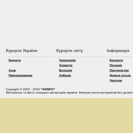
Курорти України
Курорти світу
Інформація
Карпати
Чорногорія
Контакти
Хорватія
Питання
Азов
Болгарія
Партнерство
Причорноморря
Албанія
Додати готель
Чартери
Copyright © 2002 - 2026
"ASINFO"
Материали та фото захищені авторським правом. Використання материалів без дозвол