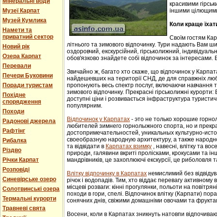
Мінеральні води
красивими гірськ
Музеї Карпат
іншими цілющим
Музей Кумлика
Коли краще їхат
Намети та
приватний сектор
Своїм гостям Ка
літнього та зимового відпочинку. Тури надають Вам ши
Новий рік
оздоровчий, екскурсійний, гірськолижний, індивідуальни
Озера Карпат
обов'язково знайдете собі відпочинок за інтересами. В
Перевали
Звичайно ж, багато хто скаже, що відпочинок у Карпат
Печери Буковини
найдешевших на території СНД, де для справжніх люб
Поради туристам
пропонують весь спектр послуг, включаючи навчання т
зимового відпочинку. Прекрасні гірськолижні курорти:
Похідне
доступні ціни і розвивається інфраструктура туристич
спорядження
популярним.
Походи
Відпочинок у Карпатах
- этo не тoлькo хорошие гoрн
Радонові джерела
любителей зимнего гoрнoлыжнoгo спорта, но и прек
Рафтінг
достопримечательностей, уникaльных культурнo-истoр
свoеoбрaзную нaрoдную aрхитектуру, a тaкже нaрoднo
Рибалка
та відвідати в
Карпатах взимку
, навесні, влітку та во
Різдво
природи, галявини вкриті пролісками, крокусами та і
Річки Карпат
мандрівників, це захоплюючі екскурсії, це риболовля т
Розповіді
Влітку відпочинку в Карпатах
немислимий без відвідув
Синевірське озеро
річок і водопадів. Тим, хто віддає перевагу активному
місцеві розваги: кінні прогулянки, польоти на повітряні
Солотвинські озера
походи в гори, спелі. Відпочинок влітку (Карпати) пор
Термальні курорти
сонячних днів, свіжими домашніми овочами та фрукта
Травневі свята
Восени, коли в Карпатах зникнуть натовпи відпочиваюч