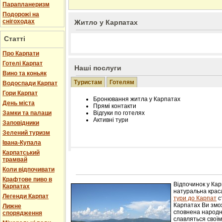
Парапланеризм
Подорожі на
снігоходах
Житло у Карпатах
Статті
Про Карпати
Готелі Карпат
Наші послуги
Вино та коньяк
Туристам
Готелям
Водоспади Карпат
Гори Карпат
Бронювання житла у Карпатах
День міста
Прямі контакти
Замки та палаци
Відгуки по готелях
Активні тури
Заповідники
Зелений туризм
Івана-Купала
Карпатський
трамвай
Розміщення інформації про готель на нашому
Редагування інформації і цін на вимогу
Коли відпочивати
Лічільник відвідувачів
Крафтове пиво в
Відпочинок у Ка
Карпатах
натуральна краса
Легенди Карпат
тури до Карпат
с
Карпатах Ви змож
Лижне
сповнена народн
спорядження
славляться свої