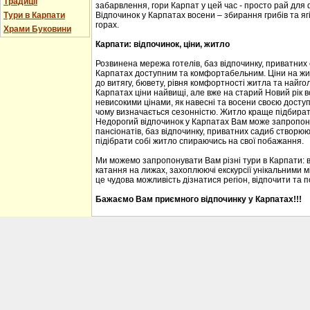
Традиції
забарвлення, гори Карпат у цей час - просто рай для
Тури в Карпати
Відпочинок у Карпатах восени – збирання грибів та ягі
горах.
Храми Буковини
Карпати: відпочинок, ціни, житло
Розвинена мережа готелів, баз відпочинку, приватних
Карпатах доступним та комфортабельним. Ціни на житл
до витягу, бювету, рівня комфортності житла та найгол
Карпатах ціни найвищі, але вже на старий Новий рік 
невисокими цінами, як навесні та восени своєю доступ
чому визначається сезонністю. Житло краще підбирати
Недорогий відпочинок у Карпатах Вам може запропону
пансіонатів, баз відпочинку, приватних садиб створю
підібрати собі житло спираючись на свої побажання.
Ми можемо запропонувати Вам різні тури в Карпати: 
катання на лижах, захоплюючі екскурсії унікальними м
це чудова можливість дізнатися регіон, відпочити та 
Бажаємо Вам приємного відпочинку у Карпатах!!!