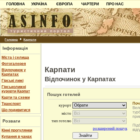
ГОЛОВНА
УКРАЇНА
ЄВРОПА
ЧАРТЕРИ
ПРО НАС
Карпати
Чорногорія
Контакти
Азов
Хорватія
Партнерам
Причорноморря
Болгарія
Додати готель
Шацьк
Албанія
Питання
Головна
Карпати
Інформація
Пошук готелів
Міста і селища
Фотогалерея
Карпати
Відпочинок у
Карпатах
Відпочинок у Карпатах
Гірські лижі
Гірськолижні
курорти Карпат
Пошук готелей
Карти та схеми
Поч
Транспорт
Вели
Що подивитися
турб
при
Розваги
Під
відг
Кінні прогулянки
Купання в чанах