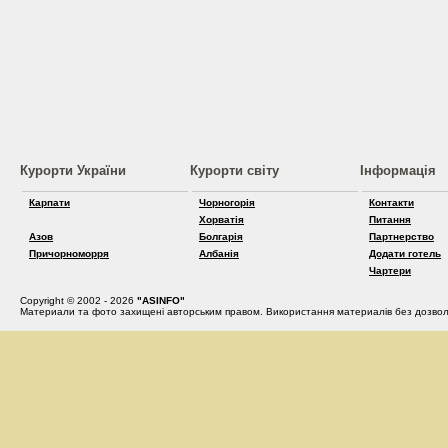
Курорти України
Курорти світу
Інформація
Карпати
Чорногорія
Контакти
Хорватія
Питання
Азов
Болгарія
Партнерство
Причорноморря
Албанія
Додати готель
Чартери
Copyright © 2002 - 2026
"ASINFO"
Материали та фото захищені авторським правом. Використання материалів без дозвол