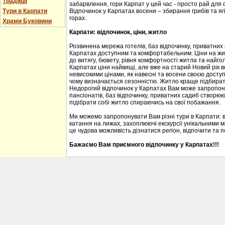
Традиції
забарвлення, гори Карпат у цей час - просто рай для
Тури в Карпати
Відпочинок у Карпатах восени – збирання грибів та ягі
горах.
Храми Буковини
Карпати: відпочинок, ціни, житло
Розвинена мережа готелів, баз відпочинку, приватних
Карпатах доступним та комфортабельним. Ціни на житл
до витягу, бювету, рівня комфортності житла та найгол
Карпатах ціни найвищі, але вже на старий Новий рік 
невисокими цінами, як навесні та восени своєю доступ
чому визначається сезонністю. Житло краще підбирати
Недорогий відпочинок у Карпатах Вам може запропону
пансіонатів, баз відпочинку, приватних садиб створю
підібрати собі житло спираючись на свої побажання.
Ми можемо запропонувати Вам різні тури в Карпати: 
катання на лижах, захоплюючі екскурсії унікальними м
це чудова можливість дізнатися регіон, відпочити та 
Бажаємо Вам приємного відпочинку у Карпатах!!!