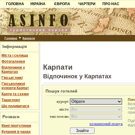
ГОЛОВНА
УКРАЇНА
ЄВРОПА
ЧАРТЕРИ
ПРО НАС
Карпати
Чорногорія
Контакти
Азов
Хорватія
Партнерам
Причорноморря
Болгарія
Додати готель
Шацьк
Албанія
Питання
Головна
Карпати
Інформація
Пошук готелів
Міста і селища
Фотогалерея
Карпати
Відпочинок у
Карпатах
Відпочинок у Карпатах
Гірські лижі
Гірськолижні
курорти Карпат
Пошук готелей
Карти та схеми
Поч
Транспорт
Вели
Що подивитися
турб
при
Розваги
Під
відг
Кінні прогулянки
Купання в чанах