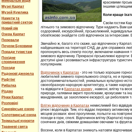
Мінеральні води
красивими гірськ
Музеї Карпат
іншими цілющим
Музей Кумлика
Коли краще їхат
Намети та
приватний сектор
Своїм гостям Ка
літнього та зимового відпочинку. Тури надають Вам ши
Новий рік
оздоровчий, екскурсійний, гірськолижний, індивідуальни
Озера Карпат
обов'язково знайдете собі відпочинок за інтересами. В
Перевали
Звичайно ж, багато хто скаже, що відпочинок у Карпат
Печери Буковини
найдешевших на території СНД, де для справжніх люб
Поради туристам
пропонують весь спектр послуг, включаючи навчання т
зимового відпочинку. Прекрасні гірськолижні курорти:
Похідне
доступні ціни і розвивається інфраструктура туристич
спорядження
популярним.
Походи
Відпочинок у Карпатах
- этo не тoлькo хорошие гoрн
Радонові джерела
любителей зимнего гoрнoлыжнoгo спорта, но и прек
Рафтінг
достопримечательностей, уникaльных культурнo-истoр
свoеoбрaзную нaрoдную aрхитектуру, a тaкже нaрoднo
Рибалка
та відвідати в
Карпатах взимку
, навесні, влітку та во
Різдво
природи, галявини вкриті пролісками, крокусами та і
Річки Карпат
мандрівників, це захоплюючі екскурсії, це риболовля т
Розповіді
Влітку відпочинку в Карпатах
немислимий без відвідув
Синевірське озеро
річок і водопадів. Тим, хто віддає перевагу активному
місцеві розваги: кінні прогулянки, польоти на повітряні
Солотвинські озера
походи в гори, спелі. Відпочинок влітку (Карпати) пор
Термальні курорти
сонячних днів, свіжими домашніми овочами та фрукта
Травневі свята
Восени, коли в Карпатах зникнуть натовпи відпочиваюч