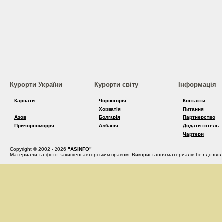
Курорти України
Курорти світу
Інформація
Карпати
Чорногорія
Контакти
Хорватія
Питання
Азов
Болгарія
Партнерство
Причорноморря
Албанія
Додати готель
Чартери
Copyright © 2002 - 2026
"ASINFO"
Материали та фото захищені авторським правом. Використання материалів без дозвол