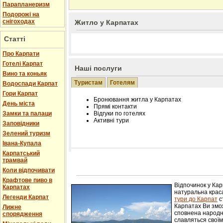
Парапланеризм
Подорожі на
снігоходах
Житло у Карпатах
Статті
Про Карпати
Готелі Карпат
Наші послуги
Вино та коньяк
Туристам
Готелям
Водоспади Карпат
Гори Карпат
Бронювання житла у Карпатах
День міста
Прямі контакти
Замки та палаци
Відгуки по готелях
Активні тури
Заповідники
Зелений туризм
Івана-Купала
Карпатський
трамвай
Розміщення інформації про готель на нашому
Редагування інформації і цін на вимогу
Коли відпочивати
Лічільник відвідувачів
Крафтове пиво в
Відпочинок у Ка
Карпатах
натуральна краса
Легенди Карпат
тури до Карпат
с
Карпатах Ви змож
Лижне
сповнена народн
спорядження
славляться свої