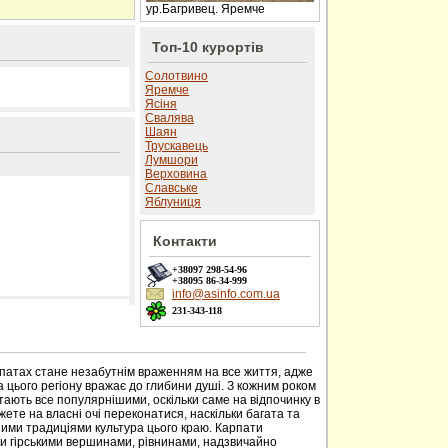
ур.Багривец. Яремче
Топ-10 курортів
Солотвино
Яремче
Ясіня
Свалява
Шаян
Трускавець
Лумшори
Верховина
Славське
Яблуниця
Контакти
+38097
298-54-96
+38095
86-34-999
info@asinfo.com.ua
231-343-118
 сайті
рпатах стане незабутнім враженням на все життя, адже
 цього регіону вражає до глибини душі. З кожним роком
тають все популярнішими, оскільки саме на відпочинку в
ете на власні очі переконатися, наскільки багата та
ими традиціями культура цього краю. Карпати
ми гірськими вершинами, рівнинами, надзвичайно