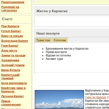
Парапланеризм
Подорожі на
снігоходах
Житло у Карпатах
Статті
Про Карпати
Готелі Карпат
Наші послуги
Вино та коньяк
Туристам
Готелям
Водоспади Карпат
Гори Карпат
Бронювання житла у Карпатах
День міста
Прямі контакти
Замки та палаци
Відгуки по готелях
Активні тури
Заповідники
Зелений туризм
Івана-Купала
Карпатський
трамвай
Розміщення інформації про готель на нашому
Редагування інформації і цін на вимогу
Коли відпочивати
Лічільник відвідувачів
Крафтове пиво в
Відпочинок у Ка
Карпатах
натуральна краса
Легенди Карпат
тури до Карпат
с
Карпатах Ви змож
Лижне
сповнена народн
спорядження
славляться свої