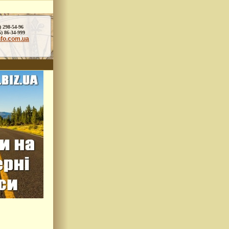
) 298-54-96
86-34-999
nfo.com.ua