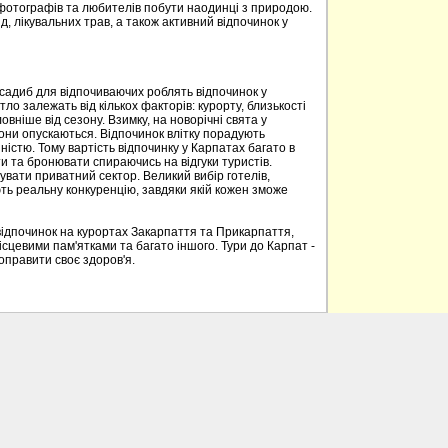
 фотографів та любителів побути наодинці з природою.
д, лікувальних трав, а також активний відпочинок у
 садиб для відпочиваючих роблять відпочинок у
о залежать від кількох факторів: курорту, близькості
овніше від сезону. Взимку, на новорічні свята у
вони опускаються. Відпочинок влітку порадують
ністю. Тому вартість відпочинку у Карпатах багато в
 та бронювати спираючись на відгуки туристів.
вати приватний сектор. Великий вибір готелів,
ють реальну конкуренцію, завдяки якій кожен зможе
відпочинок на курортах Закарпаття та Прикарпаття,
ісцевими пам'ятками та багато іншого. Тури до Карпат -
поправити своє здоров'я.