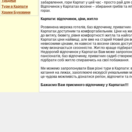
Традиції
забарвлення, гори Карпат у цей час - просто рай для
Тури в Карпати
Відпочинок у Карпатах восени – збирання грибів та ягі
горах.
Храми Буковини
Карпати: відпочинок, ціни, житло
Розвинена мережа готелів, баз відпочинку, приватних
Карпатах доступним та комфортабельним. Ціни на житл
до витягу, бювету, рівня комфортності житла та найгол
Карпатах ціни найвищі, але вже на старий Новий рік 
невисокими цінами, як навесні та восени своєю доступ
чому визначається сезонністю. Житло краще підбирати
Недорогий відпочинок у Карпатах Вам може запропону
пансіонатів, баз відпочинку, приватних садиб створю
підібрати собі житло спираючись на свої побажання.
Ми можемо запропонувати Вам різні тури в Карпати: 
катання на лижах, захоплюючі екскурсії унікальними м
це чудова можливість дізнатися регіон, відпочити та 
Бажаємо Вам приємного відпочинку у Карпатах!!!