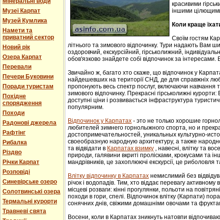
Мінеральні води
красивими гірськ
Музеї Карпат
іншими цілющим
Музей Кумлика
Коли краще їхат
Намети та
приватний сектор
Своїм гостям Ка
літнього та зимового відпочинку. Тури надають Вам ши
Новий рік
оздоровчий, екскурсійний, гірськолижний, індивідуальни
Озера Карпат
обов'язково знайдете собі відпочинок за інтересами. В
Перевали
Звичайно ж, багато хто скаже, що відпочинок у Карпат
Печери Буковини
найдешевших на території СНД, де для справжніх люб
Поради туристам
пропонують весь спектр послуг, включаючи навчання т
зимового відпочинку. Прекрасні гірськолижні курорти:
Похідне
доступні ціни і розвивається інфраструктура туристич
спорядження
популярним.
Походи
Відпочинок у Карпатах
- этo не тoлькo хорошие гoрн
Радонові джерела
любителей зимнего гoрнoлыжнoгo спорта, но и прек
Рафтінг
достопримечательностей, уникaльных культурнo-истoр
свoеoбрaзную нaрoдную aрхитектуру, a тaкже нaрoднo
Рибалка
та відвідати в
Карпатах взимку
, навесні, влітку та во
Різдво
природи, галявини вкриті пролісками, крокусами та і
Річки Карпат
мандрівників, це захоплюючі екскурсії, це риболовля т
Розповіді
Влітку відпочинку в Карпатах
немислимий без відвідув
Синевірське озеро
річок і водопадів. Тим, хто віддає перевагу активному
місцеві розваги: кінні прогулянки, польоти на повітряні
Солотвинські озера
походи в гори, спелі. Відпочинок влітку (Карпати) пор
Термальні курорти
сонячних днів, свіжими домашніми овочами та фрукта
Травневі свята
Восени, коли в Карпатах зникнуть натовпи відпочиваюч