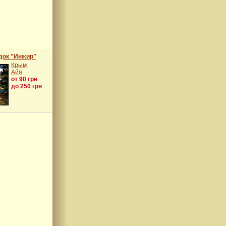
док "Инжир"
Крым
Айя
от 90 грн
до 250 грн