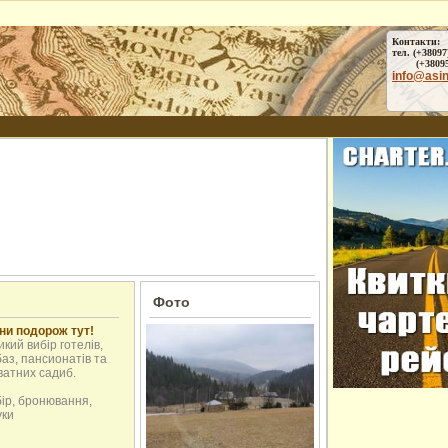
Контакти:
тел. (+38097
(+38095) 
info@asi
Фото
ни подорож тут!
кий вибір готелів,
аз, пансионатів та
ватних садиб.
бір, бронювання,
уки