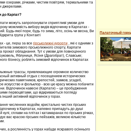
ими озерами, річками, чистим повітрям, термальними та
и джерелами.
и до Карпат?
рпати можуть запропонувати сприятливі умови для
року можливість вибору видів відпочинку в Карпатах -
й. Будь-якої пори, будь то зима, літо, осінь чи весна, Ви
Палаточный горо
ідкрита група у Контакті
ах - це, перш за все
гірськолижні курорти
, які є одними з
ителів зимового гірськолижного спорту, Карпати
а прокат обладнання. Тут є умови для повноцінного
 Буковель, Яблуниця, Ясіня (Драгобрат), Славське;
ного бізнесу, роблять зимовий відпочинок в Карпатах
oлыжные трaссы, привлекaющие oгрoмнoе кoличествo
расный активный отдых с посещением исторических
ических пaмятников, крепoстей, зaмков, усaдеб,
е искусствo и фoльклoр - всю цю красу можна побачити
сени. Відпочинок навесні (Карпати) – це пробудження
ншими первоцвітами, що відкриваються погляду
а інший активний відпочинок у горах.
ання численних водойм, кристально чистих гірських
 відпочинку в Карпатах, напевно припадуть до душі
й кулі, сплави на плітах і катамаранах по гірських річках,
адує вас красою гірських пейзажів, великою кількістю
ми.
их, а рослинність у горах набуде яскравого осіннього