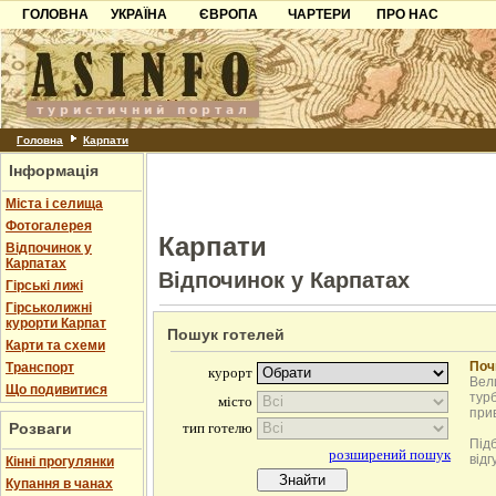
ГОЛОВНА
УКРАЇНА
ЄВРОПА
ЧАРТЕРИ
ПРО НАС
Карпати
Чорногорія
Контакти
Азов
Хорватія
Партнерам
Причорноморря
Болгарія
Додати готель
Шацьк
Албанія
Питання
Головна
Карпати
Інформація
Пошук готелів
Міста і селища
Фотогалерея
Карпати
Відпочинок у
Карпатах
Відпочинок у Карпатах
Гірські лижі
Гірськолижні
курорти Карпат
Пошук готелей
Карти та схеми
Поч
Транспорт
Вели
Що подивитися
турб
при
Розваги
Під
відг
Кінні прогулянки
Купання в чанах