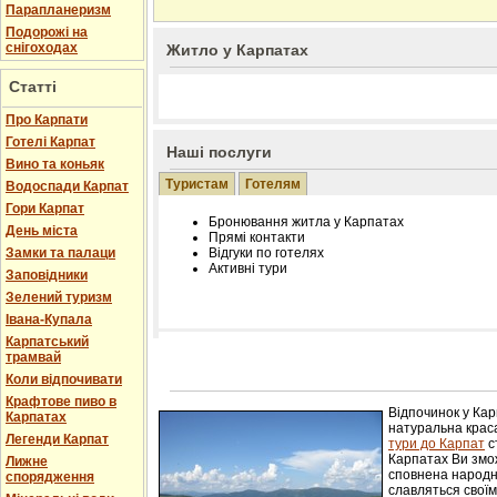
Парапланеризм
Подорожі на
снігоходах
Житло у Карпатах
Статті
Про Карпати
Готелі Карпат
Наші послуги
Вино та коньяк
Туристам
Готелям
Водоспади Карпат
Гори Карпат
Бронювання житла у Карпатах
День міста
Прямі контакти
Замки та палаци
Відгуки по готелях
Активні тури
Заповідники
Зелений туризм
Івана-Купала
Карпатський
трамвай
Розміщення інформації про готель на нашому
Редагування інформації і цін на вимогу
Коли відпочивати
Лічільник відвідувачів
Крафтове пиво в
Відпочинок у Ка
Карпатах
натуральна краса
Легенди Карпат
тури до Карпат
с
Карпатах Ви змож
Лижне
сповнена народн
спорядження
славляться свої