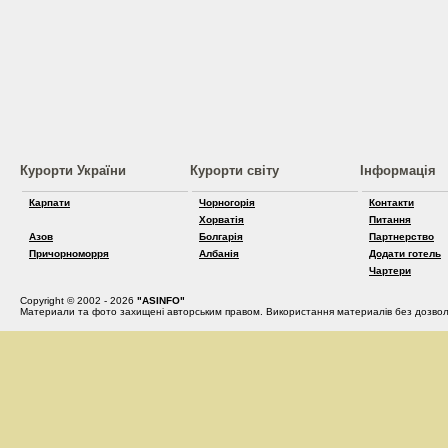
Курорти України
Курорти світу
Інформація
Карпати
Чорногорія
Контакти
Хорватія
Питання
Азов
Болгарія
Партнерство
Причорноморря
Албанія
Додати готель
Чартери
Copyright © 2002 - 2026
"ASINFO"
Материали та фото захищені авторським правом. Використання материалів без дозвол