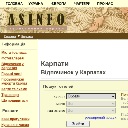
ГОЛОВНА
УКРАЇНА
ЄВРОПА
ЧАРТЕРИ
ПРО НАС
Карпати
Чорногорія
Контакти
Азов
Хорватія
Партнерам
Причорноморря
Болгарія
Додати готель
Шацьк
Албанія
Питання
Головна
Карпати
Інформація
Пошук готелів
Міста і селища
Фотогалерея
Карпати
Відпочинок у
Карпатах
Відпочинок у Карпатах
Гірські лижі
Гірськолижні
курорти Карпат
Пошук готелей
Карти та схеми
Поч
Транспорт
Вели
Що подивитися
турб
при
Розваги
Під
відг
Кінні прогулянки
Купання в чанах