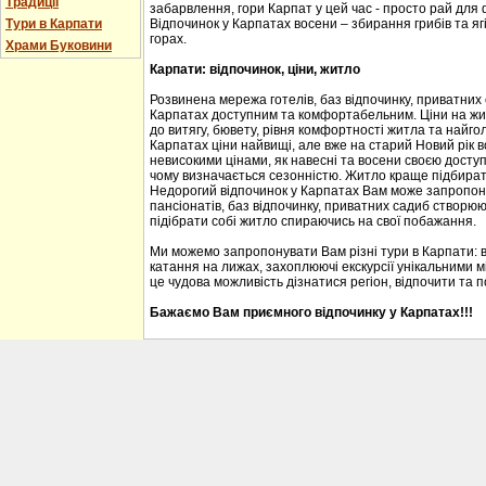
Традиції
забарвлення, гори Карпат у цей час - просто рай для
Тури в Карпати
Відпочинок у Карпатах восени – збирання грибів та ягі
горах.
Храми Буковини
Карпати: відпочинок, ціни, житло
Розвинена мережа готелів, баз відпочинку, приватних
Карпатах доступним та комфортабельним. Ціни на житл
до витягу, бювету, рівня комфортності житла та найгол
Карпатах ціни найвищі, але вже на старий Новий рік 
невисокими цінами, як навесні та восени своєю доступ
чому визначається сезонністю. Житло краще підбирати
Недорогий відпочинок у Карпатах Вам може запропону
пансіонатів, баз відпочинку, приватних садиб створю
підібрати собі житло спираючись на свої побажання.
Ми можемо запропонувати Вам різні тури в Карпати: 
катання на лижах, захоплюючі екскурсії унікальними м
це чудова можливість дізнатися регіон, відпочити та 
Бажаємо Вам приємного відпочинку у Карпатах!!!