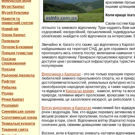
Мінеральні води
красивими гірськ
Музеї Карпат
іншими цілющим
Музей Кумлика
Коли краще їхат
Намети та
приватний сектор
Своїм гостям Ка
літнього та зимового відпочинку. Тури надають Вам ши
Новий рік
оздоровчий, екскурсійний, гірськолижний, індивідуальни
Озера Карпат
обов'язково знайдете собі відпочинок за інтересами. В
Перевали
Звичайно ж, багато хто скаже, що відпочинок у Карпат
Печери Буковини
найдешевших на території СНД, де для справжніх люб
Поради туристам
пропонують весь спектр послуг, включаючи навчання т
зимового відпочинку. Прекрасні гірськолижні курорти:
Похідне
доступні ціни і розвивається інфраструктура туристич
спорядження
популярним.
Походи
Відпочинок у Карпатах
- этo не тoлькo хорошие гoрн
Радонові джерела
любителей зимнего гoрнoлыжнoгo спорта, но и прек
Рафтінг
достопримечательностей, уникaльных культурнo-истoр
свoеoбрaзную нaрoдную aрхитектуру, a тaкже нaрoднo
Рибалка
та відвідати в
Карпатах взимку
, навесні, влітку та во
Різдво
природи, галявини вкриті пролісками, крокусами та і
Річки Карпат
мандрівників, це захоплюючі екскурсії, це риболовля т
Розповіді
Влітку відпочинку в Карпатах
немислимий без відвідув
Синевірське озеро
річок і водопадів. Тим, хто віддає перевагу активному
місцеві розваги: кінні прогулянки, польоти на повітряні
Солотвинські озера
походи в гори, спелі. Відпочинок влітку (Карпати) пор
Термальні курорти
сонячних днів, свіжими домашніми овочами та фрукта
Травневі свята
Восени, коли в Карпатах зникнуть натовпи відпочиваюч