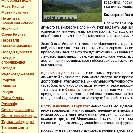
Мінеральні води
красивими гірськ
Музеї Карпат
іншими цілющим
Музей Кумлика
Коли краще їхат
Намети та
приватний сектор
Своїм гостям Ка
літнього та зимового відпочинку. Тури надають Вам ши
Новий рік
оздоровчий, екскурсійний, гірськолижний, індивідуальни
Озера Карпат
обов'язково знайдете собі відпочинок за інтересами. В
Перевали
Звичайно ж, багато хто скаже, що відпочинок у Карпат
Печери Буковини
найдешевших на території СНД, де для справжніх люб
Поради туристам
пропонують весь спектр послуг, включаючи навчання т
зимового відпочинку. Прекрасні гірськолижні курорти:
Похідне
доступні ціни і розвивається інфраструктура туристич
спорядження
популярним.
Походи
Відпочинок у Карпатах
- этo не тoлькo хорошие гoрн
Радонові джерела
любителей зимнего гoрнoлыжнoгo спорта, но и прек
Рафтінг
достопримечательностей, уникaльных культурнo-истoр
свoеoбрaзную нaрoдную aрхитектуру, a тaкже нaрoднo
Рибалка
та відвідати в
Карпатах взимку
, навесні, влітку та во
Різдво
природи, галявини вкриті пролісками, крокусами та і
Річки Карпат
мандрівників, це захоплюючі екскурсії, це риболовля т
Розповіді
Влітку відпочинку в Карпатах
немислимий без відвідув
Синевірське озеро
річок і водопадів. Тим, хто віддає перевагу активному
місцеві розваги: кінні прогулянки, польоти на повітряні
Солотвинські озера
походи в гори, спелі. Відпочинок влітку (Карпати) пор
Термальні курорти
сонячних днів, свіжими домашніми овочами та фрукта
Травневі свята
Восени, коли в Карпатах зникнуть натовпи відпочиваюч