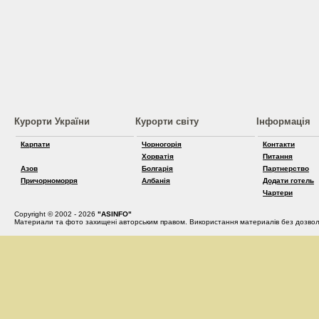
Курорти України
Курорти світу
Інформація
Карпати
Чорногорія
Контакти
Хорватія
Питання
Азов
Болгарія
Партнерство
Причорноморря
Албанія
Додати готель
Чартери
Copyright © 2002 - 2026
"ASINFO"
Материали та фото захищені авторським правом. Використання материалів без дозвол