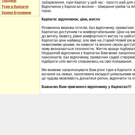
Традиції
забарвлення, гори Карпат у цей час - просто рай для
Тури в Карпати
Відпочинок у Карпатах восени – збирання грибів та ягі
горах.
Храми Буковини
Карпати: відпочинок, ціни, житло
Розвинена мережа готелів, баз відпочинку, приватних
Карпатах доступним та комфортабельним. Ціни на житл
до витягу, бювету, рівня комфортності житла та найгол
Карпатах ціни найвищі, але вже на старий Новий рік 
невисокими цінами, як навесні та восени своєю доступ
чому визначається сезонністю. Житло краще підбирати
Недорогий відпочинок у Карпатах Вам може запропону
пансіонатів, баз відпочинку, приватних садиб створю
підібрати собі житло спираючись на свої побажання.
Ми можемо запропонувати Вам різні тури в Карпати: 
катання на лижах, захоплюючі екскурсії унікальними м
це чудова можливість дізнатися регіон, відпочити та 
Бажаємо Вам приємного відпочинку у Карпатах!!!