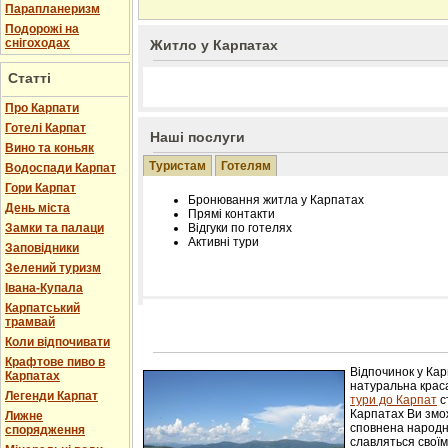
Парапланеризм
Подорожі на
снігоходах
Житло у Карпатах
Статті
Про Карпати
Готелі Карпат
Наші послуги
Вино та коньяк
Туристам
Готелям
Водоспади Карпат
Гори Карпат
Бронювання житла у Карпатах
День міста
Прямі контакти
Замки та палаци
Відгуки по готелях
Активні тури
Заповідники
Зелений туризм
Івана-Купала
Карпатський
трамвай
Розміщення інформації про готель на нашому
Редагування інформації і цін на вимогу
Коли відпочивати
Лічільник відвідувачів
Крафтове пиво в
Відпочинок у Ка
Карпатах
натуральна краса
Легенди Карпат
тури до Карпат
с
Карпатах Ви змож
Лижне
сповнена народн
спорядження
славляться свої