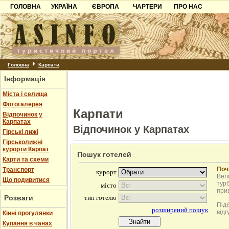
ГОЛОВНА
УКРАЇНА
ЄВРОПА
ЧАРТЕРИ
ПРО НАС
Карпати
Чорногорія
Контакти
Азов
Хорватія
Партнерам
Причорноморря
Болгарія
Додати готель
Шацьк
Албанія
Питання
Головна
Карпати
Інформація
Пошук готелів
Міста і селища
Фотогалерея
Карпати
Відпочинок у
Карпатах
Відпочинок у Карпатах
Гірські лижі
Гірськолижні
курорти Карпат
Пошук готелей
Карти та схеми
Поч
Транспорт
Вели
Що подивитися
турб
при
Розваги
Під
відг
Кінні прогулянки
Купання в чанах