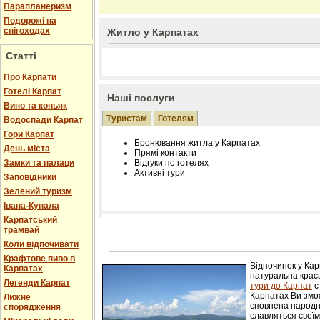
Парапланеризм
Подорожі на
снігоходах
Житло у Карпатах
Статті
Про Карпати
Готелі Карпат
Наші послуги
Вино та коньяк
Туристам
Готелям
Водоспади Карпат
Гори Карпат
Бронювання житла у Карпатах
День міста
Прямі контакти
Замки та палаци
Відгуки по готелях
Активні тури
Заповідники
Зелений туризм
Івана-Купала
Карпатський
трамвай
Розміщення інформації про готель на нашому
Редагування інформації і цін на вимогу
Коли відпочивати
Лічільник відвідувачів
Крафтове пиво в
Відпочинок у Ка
Карпатах
натуральна краса
Легенди Карпат
тури до Карпат
с
Карпатах Ви змож
Лижне
сповнена народн
спорядження
славляться свої