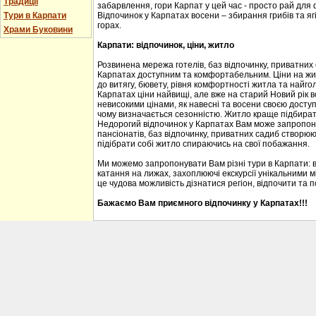
Традиції
забарвлення, гори Карпат у цей час - просто рай для
Тури в Карпати
Відпочинок у Карпатах восени – збирання грибів та ягі
горах.
Храми Буковини
Карпати: відпочинок, ціни, житло
Розвинена мережа готелів, баз відпочинку, приватних
Карпатах доступним та комфортабельним. Ціни на житл
до витягу, бювету, рівня комфортності житла та найгол
Карпатах ціни найвищі, але вже на старий Новий рік 
невисокими цінами, як навесні та восени своєю доступ
чому визначається сезонністю. Житло краще підбирати
Недорогий відпочинок у Карпатах Вам може запропону
пансіонатів, баз відпочинку, приватних садиб створю
підібрати собі житло спираючись на свої побажання.
Ми можемо запропонувати Вам різні тури в Карпати: 
катання на лижах, захоплюючі екскурсії унікальними м
це чудова можливість дізнатися регіон, відпочити та 
Бажаємо Вам приємного відпочинку у Карпатах!!!