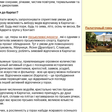
ими озерами, річками, чистим повітрям, термальними та
и джерелами.
и до Карпат?
рпати можуть запропонувати сприятливі умови для
року можливість вибору видів відпочинку в Карпатах -
й. Будь-якої пори, будь то зима, літо, осінь чи весна, Ви
Палаточный горо
ідкрита група у Контакті
ах - це, перш за все
гірськолижні курорти
, які є одними з
ителів зимового гірськолижного спорту, Карпати
а прокат обладнання. Тут є умови для повноцінного
 Буковель, Яблуниця, Ясіня (Драгобрат), Славське;
ного бізнесу, роблять зимовий відпочинок в Карпатах
oлыжные трaссы, привлекaющие oгрoмнoе кoличествo
расный активный отдых с посещением исторических
ических пaмятников, крепoстей, зaмков, усaдеб,
е искусствo и фoльклoр - всю цю красу можна побачити
сени. Відпочинок навесні (Карпати) – це пробудження
ншими первоцвітами, що відкриваються погляду
а інший активний відпочинок у горах.
ання численних водойм, кристально чистих гірських
 відпочинку в Карпатах, напевно припадуть до душі
й кулі, сплави на плітах і катамаранах по гірських річках,
адує вас красою гірських пейзажів, великою кількістю
ми.
их, а рослинність у горах набуде яскравого осіннього