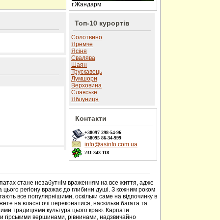
г.Жандарм
Топ-10 курортів
Солотвино
Яремче
Ясіня
Свалява
Шаян
Трускавець
Лумшори
Верховина
Славське
Яблуниця
Контакти
+38097
298-54-96
+38095
86-34-999
info@asinfo.com.ua
231-343-118
 сайті
рпатах стане незабутнім враженням на все життя, адже
 цього регіону вражає до глибини душі. З кожним роком
тають все популярнішими, оскільки саме на відпочинку в
ете на власні очі переконатися, наскільки багата та
ими традиціями культура цього краю. Карпати
ми гірськими вершинами, рівнинами, надзвичайно