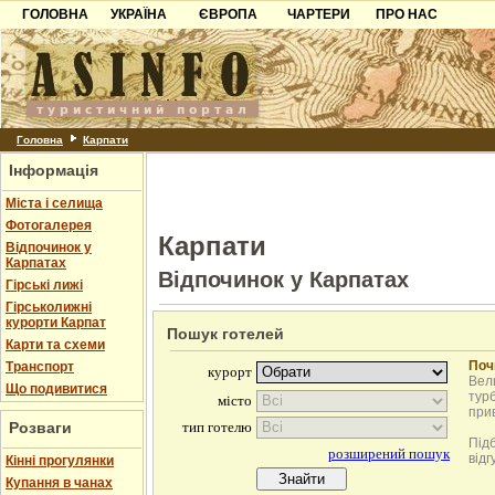
ГОЛОВНА
УКРАЇНА
ЄВРОПА
ЧАРТЕРИ
ПРО НАС
Карпати
Чорногорія
Контакти
Азов
Хорватія
Партнерам
Причорноморря
Болгарія
Додати готель
Шацьк
Албанія
Питання
Головна
Карпати
Інформація
Пошук готелів
Міста і селища
Фотогалерея
Карпати
Відпочинок у
Карпатах
Відпочинок у Карпатах
Гірські лижі
Гірськолижні
курорти Карпат
Пошук готелей
Карти та схеми
Поч
Транспорт
Вели
Що подивитися
турб
при
Розваги
Під
відг
Кінні прогулянки
Купання в чанах