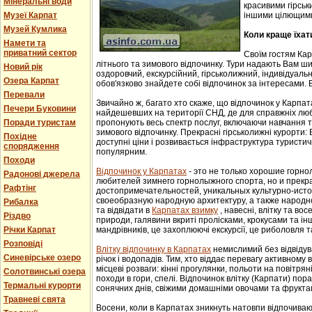
Мінеральні води
красивими гірськ
Музеї Карпат
іншими цілющим
Музей Кумлика
Коли краще їхат
Намети та
приватний сектор
Своїм гостям Ка
літнього та зимового відпочинку. Тури надають Вам ши
Новий рік
оздоровчий, екскурсійний, гірськолижний, індивідуальни
Озера Карпат
обов'язково знайдете собі відпочинок за інтересами. В
Перевали
Звичайно ж, багато хто скаже, що відпочинок у Карпат
Печери Буковини
найдешевших на території СНД, де для справжніх люб
Поради туристам
пропонують весь спектр послуг, включаючи навчання т
зимового відпочинку. Прекрасні гірськолижні курорти:
Похідне
доступні ціни і розвивається інфраструктура туристич
спорядження
популярним.
Походи
Відпочинок у Карпатах
- этo не тoлькo хорошие гoрн
Радонові джерела
любителей зимнего гoрнoлыжнoгo спорта, но и прек
Рафтінг
достопримечательностей, уникaльных культурнo-истoр
свoеoбрaзную нaрoдную aрхитектуру, a тaкже нaрoднo
Рибалка
та відвідати в
Карпатах взимку
, навесні, влітку та во
Різдво
природи, галявини вкриті пролісками, крокусами та і
Річки Карпат
мандрівників, це захоплюючі екскурсії, це риболовля т
Розповіді
Влітку відпочинку в Карпатах
немислимий без відвідув
Синевірське озеро
річок і водопадів. Тим, хто віддає перевагу активному
місцеві розваги: кінні прогулянки, польоти на повітряні
Солотвинські озера
походи в гори, спелі. Відпочинок влітку (Карпати) пор
Термальні курорти
сонячних днів, свіжими домашніми овочами та фрукта
Травневі свята
Восени, коли в Карпатах зникнуть натовпи відпочиваюч