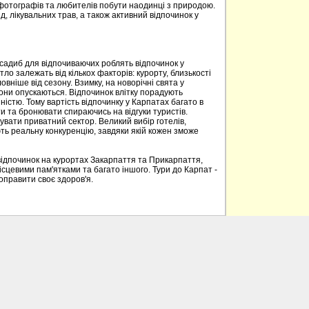
 фотографів та любителів побути наодинці з природою.
д, лікувальних трав, а також активний відпочинок у
 садиб для відпочиваючих роблять відпочинок у
о залежать від кількох факторів: курорту, близькості
овніше від сезону. Взимку, на новорічні свята у
вони опускаються. Відпочинок влітку порадують
ністю. Тому вартість відпочинку у Карпатах багато в
 та бронювати спираючись на відгуки туристів.
вати приватний сектор. Великий вибір готелів,
ють реальну конкуренцію, завдяки якій кожен зможе
відпочинок на курортах Закарпаття та Прикарпаття,
ісцевими пам'ятками та багато іншого. Тури до Карпат -
поправити своє здоров'я.