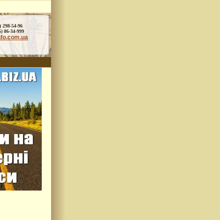
) 298-54-96
86-34-999
nfo.com.ua