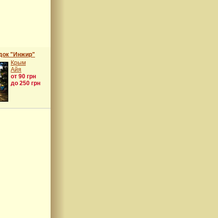
док "Инжир"
Крым
Айя
от 90 грн
до 250 грн