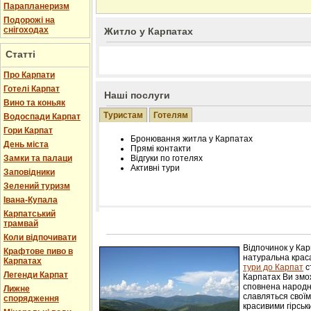
Парапланеризм
Подорожі на
снігоходах
Житло у Карпатах
Статті
Про Карпати
Готелі Карпат
Наші послуги
Вино та коньяк
Туристам
Готелям
Водоспади Карпат
Гори Карпат
Бронювання житла у Карпатах
День міста
Прямі контакти
Замки та палаци
Відгуки по готелях
Активні тури
Заповідники
Зелений туризм
Івана-Купала
Карпатський
трамвай
Розміщення інформації про готель на нашому
Редагування інформації і цін на вимогу
Коли відпочивати
Лічільник відвідувачів
Відпочинок у Ка
Крафтове пиво в
натуральна краса
Карпатах
тури до Карпат
с
Легенди Карпат
Карпатах Ви змож
сповнена народн
Лижне
славляться свої
спорядження
красивими гірськ