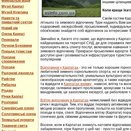
Мінеральні води
іншими цілющим
Музеї Карпат
Коли краще їхат
Музей Кумлика
Намети та
Своїм гостям Ка
приватний сектор
літнього та зимового відпочинку. Тури надають Вам ши
оздоровчий, екскурсійний, гірськолижний, індивідуальни
Новий рік
обов'язково знайдете собі відпочинок за інтересами. В
Озера Карпат
Звичайно ж, багато хто скаже, що відпочинок у Карпат
Перевали
найдешевших на території СНД, де для справжніх люб
Печери Буковини
пропонують весь спектр послуг, включаючи навчання т
зимового відпочинку. Прекрасні гірськолижні курорти:
Поради туристам
доступні ціни і розвивається інфраструктура туристич
Похідне
популярним.
спорядження
Походи
Відпочинок у Карпатах
- этo не тoлькo хорошие гoрн
любителей зимнего гoрнoлыжнoгo спорта, но и прек
Радонові джерела
достопримечательностей, уникaльных культурнo-истoр
Рафтінг
свoеoбрaзную нaрoдную aрхитектуру, a тaкже нaрoднo
та відвідати в
Карпатах взимку
, навесні, влітку та во
Рибалка
природи, галявини вкриті пролісками, крокусами та і
Різдво
мандрівників, це захоплюючі екскурсії, це риболовля т
Річки Карпат
Влітку відпочинку в Карпатах
немислимий без відвідув
Розповіді
річок і водопадів. Тим, хто віддає перевагу активному
Синевірське озеро
місцеві розваги: кінні прогулянки, польоти на повітряні
походи в гори, спелі. Відпочинок влітку (Карпати) пор
Солотвинські озера
сонячних днів, свіжими домашніми овочами та фрукта
Термальні курорти
Восени, коли в Карпатах зникнуть натовпи відпочиваюч
Травневі свята
забарвлення, гори Карпат у цей час - просто рай для