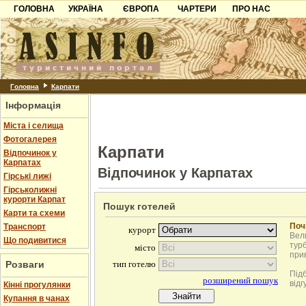
ГОЛОВНА
УКРАЇНА
ЄВРОПА
ЧАРТЕРИ
ПРО НАС
Карпати
Чорногорія
Контакти
Азов
Хорватія
Партнерам
Причорноморря
Болгарія
Додати готель
Шацьк
Албанія
Питання
Головна
Карпати
Інформація
Пошук готелів
Міста і селища
Фотогалерея
Карпати
Відпочинок у
Карпатах
Відпочинок у Карпатах
Гірські лижі
Гірськолижні
курорти Карпат
Пошук готелей
Карти та схеми
Поч
Транспорт
Вели
Що подивитися
турб
при
Розваги
Під
відг
Кінні прогулянки
Купання в чанах