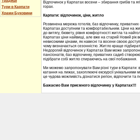
Традиції
Відпочинок у Карпатах восени – збирання грибів та ягі
горах.
Тури в Карпати
Храми Буковини
Карпати: відпочинок, ціни, житло
Розвинена мережа готелів, баз відпочинку, приватних
Карпатах доступним та комфортабельним. Ціни на житл
до витягу, бювету, рівня комфортності житла та найгол
Карпатах ціни найвищі, але вже на старий Новий рік 
невисокими цінами, як навесні та восени своєю доступ
чому визначається сезонністю. Житло краще підбирати
Недорогий відпочинок у Карпатах Вам може запропону
пансіонатів, баз відпочинку, приватних садиб створю
підібрати собі житло спираючись на свої побажання.
Ми можемо запропонувати Вам різні тури в Карпати: 
катання на лижах, захоплюючі екскурсії унікальними м
це чудова можливість дізнатися регіон, відпочити та 
Бажаємо Вам приємного відпочинку у Карпатах!!!