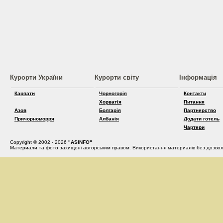
Курорти України
Курорти світу
Інформація
Карпати
Чорногорія
Контакти
Хорватія
Питання
Азов
Болгарія
Партнерство
Причорноморря
Албанія
Додати готель
Чартери
Copyright © 2002 - 2026
"ASINFO"
Материали та фото захищені авторським правом. Використання материалів без дозвол