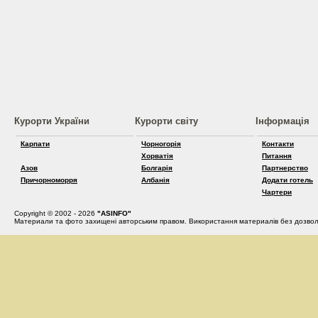
Курорти України
Курорти світу
Інформація
Карпати
Чорногорія
Контакти
Хорватія
Питання
Азов
Болгарія
Партнерство
Причорноморря
Албанія
Додати готель
Чартери
Copyright © 2002 - 2026
"ASINFO"
Материали та фото захищені авторським правом. Використання материалів без дозвол