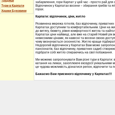
Традиції
забарвлення, гори Карпат у цей час - просто рай для
Тури в Карпати
Відпочинок у Карпатах восени – збирання грибів та ягі
горах.
Храми Буковини
Карпати: відпочинок, ціни, житло
Розвинена мережа готелів, баз відпочинку, приватних
Карпатах доступним та комфортабельним. Ціни на житл
до витягу, бювету, рівня комфортності житла та найгол
Карпатах ціни найвищі, але вже на старий Новий рік 
невисокими цінами, як навесні та восени своєю доступ
чому визначається сезонністю. Житло краще підбирати
Недорогий відпочинок у Карпатах Вам може запропону
пансіонатів, баз відпочинку, приватних садиб створю
підібрати собі житло спираючись на свої побажання.
Ми можемо запропонувати Вам різні тури в Карпати: 
катання на лижах, захоплюючі екскурсії унікальними м
це чудова можливість дізнатися регіон, відпочити та 
Бажаємо Вам приємного відпочинку у Карпатах!!!