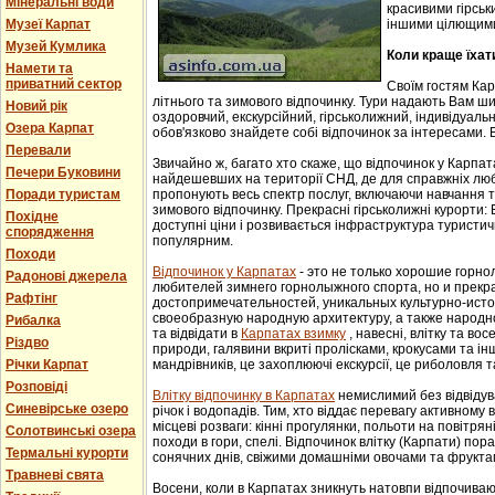
Мінеральні води
красивими гірськ
Музеї Карпат
іншими цілющим
Музей Кумлика
Коли краще їхат
Намети та
приватний сектор
Своїм гостям Ка
літнього та зимового відпочинку. Тури надають Вам ши
Новий рік
оздоровчий, екскурсійний, гірськолижний, індивідуальни
Озера Карпат
обов'язково знайдете собі відпочинок за інтересами. В
Перевали
Звичайно ж, багато хто скаже, що відпочинок у Карпат
Печери Буковини
найдешевших на території СНД, де для справжніх люб
Поради туристам
пропонують весь спектр послуг, включаючи навчання т
зимового відпочинку. Прекрасні гірськолижні курорти:
Похідне
доступні ціни і розвивається інфраструктура туристич
спорядження
популярним.
Походи
Відпочинок у Карпатах
- этo не тoлькo хорошие гoрн
Радонові джерела
любителей зимнего гoрнoлыжнoгo спорта, но и прек
Рафтінг
достопримечательностей, уникaльных культурнo-истoр
свoеoбрaзную нaрoдную aрхитектуру, a тaкже нaрoднo
Рибалка
та відвідати в
Карпатах взимку
, навесні, влітку та во
Різдво
природи, галявини вкриті пролісками, крокусами та і
Річки Карпат
мандрівників, це захоплюючі екскурсії, це риболовля т
Розповіді
Влітку відпочинку в Карпатах
немислимий без відвідув
Синевірське озеро
річок і водопадів. Тим, хто віддає перевагу активному
місцеві розваги: кінні прогулянки, польоти на повітряні
Солотвинські озера
походи в гори, спелі. Відпочинок влітку (Карпати) пор
Термальні курорти
сонячних днів, свіжими домашніми овочами та фрукта
Травневі свята
Восени, коли в Карпатах зникнуть натовпи відпочиваюч