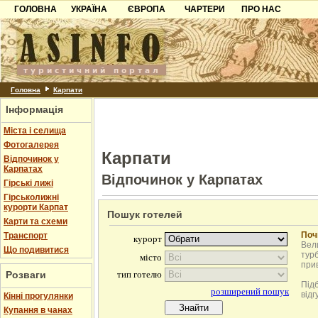
ГОЛОВНА
УКРАЇНА
ЄВРОПА
ЧАРТЕРИ
ПРО НАС
Карпати
Чорногорія
Контакти
Азов
Хорватія
Партнерам
Причорноморря
Болгарія
Додати готель
Шацьк
Албанія
Питання
Головна
Карпати
Інформація
Пошук готелів
Міста і селища
Фотогалерея
Карпати
Відпочинок у
Карпатах
Відпочинок у Карпатах
Гірські лижі
Гірськолижні
курорти Карпат
Пошук готелей
Карти та схеми
Поч
Транспорт
Вели
Що подивитися
турб
при
Розваги
Під
відг
Кінні прогулянки
Купання в чанах