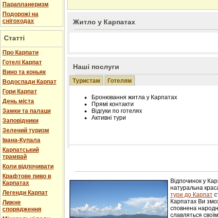
Парапланеризм
Подорожі на
снігоходах
Житло у Карпатах
Статті
Про Карпати
Готелі Карпат
Наші послуги
Вино та коньяк
Туристам
Готелям
Водоспади Карпат
Гори Карпат
Бронювання житла у Карпатах
День міста
Прямі контакти
Замки та палаци
Відгуки по готелях
Активні тури
Заповідники
Зелений туризм
Івана-Купала
Карпатський
трамвай
Розміщення інформації про готель на нашому
Редагування інформації і цін на вимогу
Коли відпочивати
Лічільник відвідувачів
Крафтове пиво в
Відпочинок у Ка
Карпатах
натуральна краса
Легенди Карпат
тури до Карпат
с
Карпатах Ви змож
Лижне
сповнена народн
спорядження
славляться свої