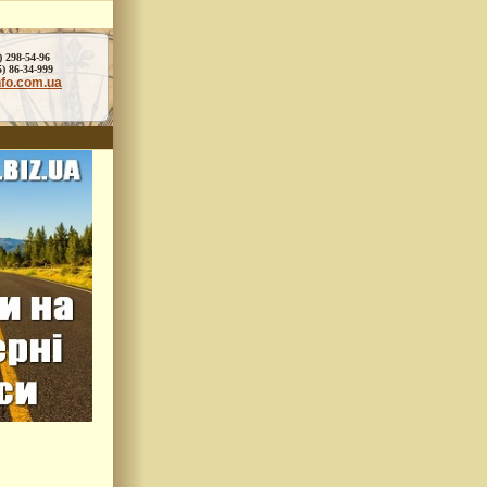
) 298-54-96
86-34-999
nfo.com.ua