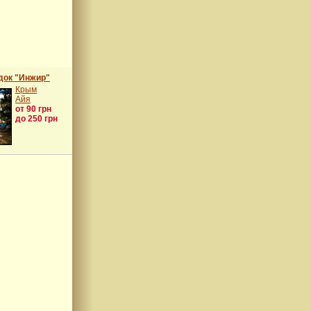
док "Инжир"
Крым
Айя
от 90 грн
до 250 грн