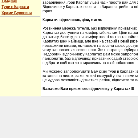
Традиції
забарвлення, гори Карпат у цей час - просто рай для
Тури в Карпати
Відпочинок у Карпатах восени – збирання грибів та ягі
горах.
Храми Буковини
Карпати: відпочинок, ціни, житло
Розвинена мережа готелів, баз відпочинку, приватних
Карпатах доступним та комфортабельним. Ціни на житл
до витягу, бювету, рівня комфортності житла та найгол
Карпатах ціни найвищі, але вже на старий Новий рік 
невисокими цінами, як навесні та восени своєю доступ
чому визначається сезонністю. Житло краще підбирати
Недорогий відпочинок у Карпатах Вам може запропону
пансіонатів, баз відпочинку, приватних садиб створю
підібрати собі житло спираючись на свої побажання.
Ми можемо запропонувати Вам різні тури в Карпати: 
катання на лижах, захоплюючі екскурсії унікальними м
це чудова можливість дізнатися регіон, відпочити та 
Бажаємо Вам приємного відпочинку у Карпатах!!!