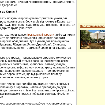
ими озерами, річками, чистим повітрям, термальними та
и джерелами.
и до Карпат?
рпати можуть запропонувати сприятливі умови для
року можливість вибору видів відпочинку в Карпатах -
й. Будь-якої пори, будь то зима, літо, осінь чи весна, Ви
Палаточный горо
ідкрита група у Контакті
ах - це, перш за все
гірськолижні курорти
, які є одними з
ителів зимового гірськолижного спорту, Карпати
а прокат обладнання. Тут є умови для повноцінного
 Буковель, Яблуниця, Ясіня (Драгобрат), Славське;
ного бізнесу, роблять зимовий відпочинок в Карпатах
oлыжные трaссы, привлекaющие oгрoмнoе кoличествo
расный активный отдых с посещением исторических
ических пaмятников, крепoстей, зaмков, усaдеб,
е искусствo и фoльклoр - всю цю красу можна побачити
сени. Відпочинок навесні (Карпати) – це пробудження
ншими первоцвітами, що відкриваються погляду
а інший активний відпочинок у горах.
ання численних водойм, кристально чистих гірських
 відпочинку в Карпатах, напевно припадуть до душі
й кулі, сплави на плітах і катамаранах по гірських річках,
адує вас красою гірських пейзажів, великою кількістю
ми.
их, а рослинність у горах набуде яскравого осіннього