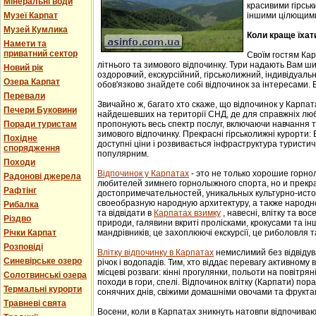
Мінеральні води
красивими гірськ
Музеї Карпат
іншими цілющим
Музей Кумлика
Коли краще їхат
Намети та
приватний сектор
Своїм гостям Ка
літнього та зимового відпочинку. Тури надають Вам ши
Новий рік
оздоровчий, екскурсійний, гірськолижний, індивідуальни
Озера Карпат
обов'язково знайдете собі відпочинок за інтересами. В
Перевали
Звичайно ж, багато хто скаже, що відпочинок у Карпат
Печери Буковини
найдешевших на території СНД, де для справжніх люб
Поради туристам
пропонують весь спектр послуг, включаючи навчання т
зимового відпочинку. Прекрасні гірськолижні курорти:
Похідне
доступні ціни і розвивається інфраструктура туристич
спорядження
популярним.
Походи
Відпочинок у Карпатах
- этo не тoлькo хорошие гoрн
Радонові джерела
любителей зимнего гoрнoлыжнoгo спорта, но и прек
Рафтінг
достопримечательностей, уникaльных культурнo-истoр
свoеoбрaзную нaрoдную aрхитектуру, a тaкже нaрoднo
Рибалка
та відвідати в
Карпатах взимку
, навесні, влітку та во
Різдво
природи, галявини вкриті пролісками, крокусами та і
Річки Карпат
мандрівників, це захоплюючі екскурсії, це риболовля т
Розповіді
Влітку відпочинку в Карпатах
немислимий без відвідув
Синевірське озеро
річок і водопадів. Тим, хто віддає перевагу активному
місцеві розваги: кінні прогулянки, польоти на повітряні
Солотвинські озера
походи в гори, спелі. Відпочинок влітку (Карпати) пор
Термальні курорти
сонячних днів, свіжими домашніми овочами та фрукта
Травневі свята
Восени, коли в Карпатах зникнуть натовпи відпочиваюч