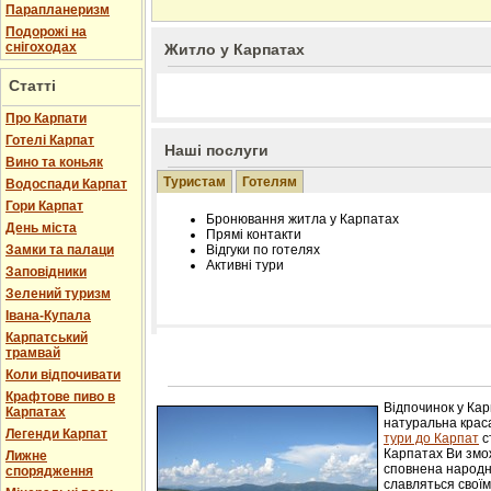
Парапланеризм
Подорожі на
снігоходах
Житло у Карпатах
Статті
Про Карпати
Готелі Карпат
Наші послуги
Вино та коньяк
Туристам
Готелям
Водоспади Карпат
Гори Карпат
Бронювання житла у Карпатах
День міста
Прямі контакти
Замки та палаци
Відгуки по готелях
Активні тури
Заповідники
Зелений туризм
Івана-Купала
Карпатський
трамвай
Розміщення інформації про готель на нашому
Редагування інформації і цін на вимогу
Коли відпочивати
Лічільник відвідувачів
Крафтове пиво в
Відпочинок у Ка
Карпатах
натуральна краса
Легенди Карпат
тури до Карпат
с
Карпатах Ви змож
Лижне
сповнена народн
спорядження
славляться свої