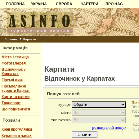
ГОЛОВНА
УКРАЇНА
ЄВРОПА
ЧАРТЕРИ
ПРО НАС
Карпати
Чорногорія
Контакти
Азов
Хорватія
Партнерам
Причорноморря
Болгарія
Додати готель
Шацьк
Албанія
Питання
Головна
Карпати
Інформація
Пошук готелів
Міста і селища
Фотогалерея
Карпати
Відпочинок у
Карпатах
Відпочинок у Карпатах
Гірські лижі
Гірськолижні
курорти Карпат
Пошук готелей
Карти та схеми
Поч
Транспорт
Вели
Що подивитися
турб
при
Розваги
Під
відг
Кінні прогулянки
Купання в чанах