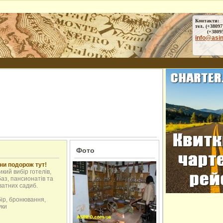
Контакти:
тел. (+38097
(+38095) 
info@asi
Фото
ни подорож тут!
кий вибір готелів,
аз, пансионатів та
ватних садиб.
бір, бронювання,
уки