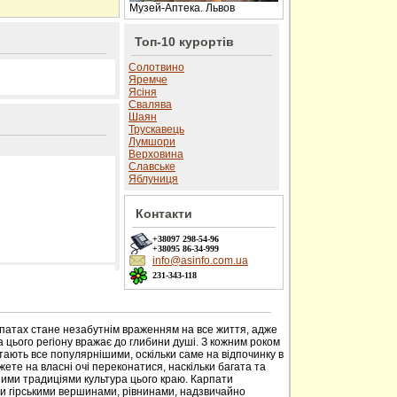
Музей-Аптека. Львов
Топ-10 курортів
Солотвино
Яремче
Ясіня
Свалява
Шаян
Трускавець
Лумшори
Верховина
Славське
Яблуниця
Контакти
+38097
298-54-96
+38095
86-34-999
info@asinfo.com.ua
231-343-118
 сайті
рпатах стане незабутнім враженням на все життя, адже
 цього регіону вражає до глибини душі. З кожним роком
тають все популярнішими, оскільки саме на відпочинку в
ете на власні очі переконатися, наскільки багата та
ими традиціями культура цього краю. Карпати
ми гірськими вершинами, рівнинами, надзвичайно