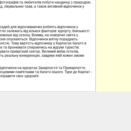
 фотографів та любителів побути наодинці з природою.
д, лікувальних трав, а також активний відпочинок у
 садиб для відпочиваючих роблять відпочинок у
о залежать від кількох факторів: курорту, близькості
овніше від сезону. Взимку, на новорічні свята у
вони опускаються. Відпочинок влітку порадують
ністю. Тому вартість відпочинку у Карпатах багато в
 та бронювати спираючись на відгуки туристів.
вати приватний сектор. Великий вибір готелів,
ють реальну конкуренцію, завдяки якій кожен зможе
відпочинок на курортах Закарпаття та Прикарпаття,
ісцевими пам'ятками та багато іншого. Тури до Карпат -
поправити своє здоров'я.