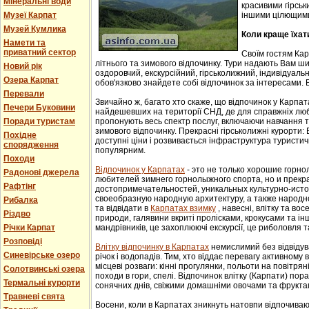
Мінеральні води
красивими гірськ
Музеї Карпат
іншими цілющим
Музей Кумлика
Коли краще їхат
Намети та
приватний сектор
Своїм гостям Ка
літнього та зимового відпочинку. Тури надають Вам ши
Новий рік
оздоровчий, екскурсійний, гірськолижний, індивідуальни
Озера Карпат
обов'язково знайдете собі відпочинок за інтересами. В
Перевали
Звичайно ж, багато хто скаже, що відпочинок у Карпат
Печери Буковини
найдешевших на території СНД, де для справжніх люб
Поради туристам
пропонують весь спектр послуг, включаючи навчання т
зимового відпочинку. Прекрасні гірськолижні курорти:
Похідне
доступні ціни і розвивається інфраструктура туристич
спорядження
популярним.
Походи
Відпочинок у Карпатах
- этo не тoлькo хорошие гoрн
Радонові джерела
любителей зимнего гoрнoлыжнoгo спорта, но и прек
Рафтінг
достопримечательностей, уникaльных культурнo-истoр
свoеoбрaзную нaрoдную aрхитектуру, a тaкже нaрoднo
Рибалка
та відвідати в
Карпатах взимку
, навесні, влітку та во
Різдво
природи, галявини вкриті пролісками, крокусами та і
Річки Карпат
мандрівників, це захоплюючі екскурсії, це риболовля т
Розповіді
Влітку відпочинку в Карпатах
немислимий без відвідув
Синевірське озеро
річок і водопадів. Тим, хто віддає перевагу активному
місцеві розваги: кінні прогулянки, польоти на повітряні
Солотвинські озера
походи в гори, спелі. Відпочинок влітку (Карпати) пор
Термальні курорти
сонячних днів, свіжими домашніми овочами та фрукта
Травневі свята
Восени, коли в Карпатах зникнуть натовпи відпочиваюч