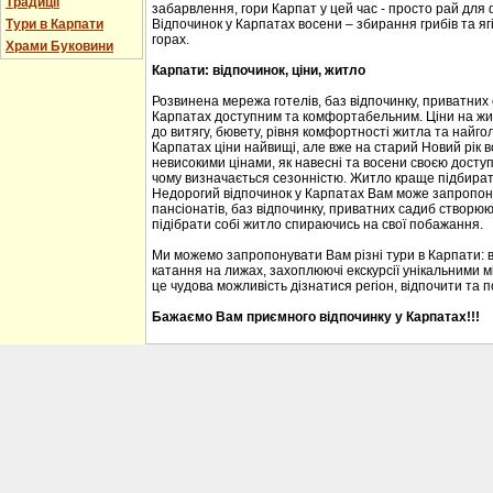
Традиції
забарвлення, гори Карпат у цей час - просто рай для
Тури в Карпати
Відпочинок у Карпатах восени – збирання грибів та ягі
горах.
Храми Буковини
Карпати: відпочинок, ціни, житло
Розвинена мережа готелів, баз відпочинку, приватних
Карпатах доступним та комфортабельним. Ціни на житл
до витягу, бювету, рівня комфортності житла та найгол
Карпатах ціни найвищі, але вже на старий Новий рік 
невисокими цінами, як навесні та восени своєю доступ
чому визначається сезонністю. Житло краще підбирати
Недорогий відпочинок у Карпатах Вам може запропону
пансіонатів, баз відпочинку, приватних садиб створю
підібрати собі житло спираючись на свої побажання.
Ми можемо запропонувати Вам різні тури в Карпати: 
катання на лижах, захоплюючі екскурсії унікальними м
це чудова можливість дізнатися регіон, відпочити та 
Бажаємо Вам приємного відпочинку у Карпатах!!!