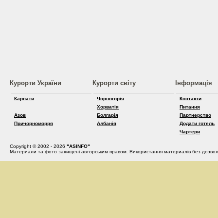
Курорти України
Курорти світу
Інформація
Карпати
Чорногорія
Контакти
Хорватія
Питання
Азов
Болгарія
Партнерство
Причорноморря
Албанія
Додати готель
Чартери
Copyright © 2002 - 2026
"ASINFO"
Материали та фото захищені авторським правом. Використання материалів без дозвол