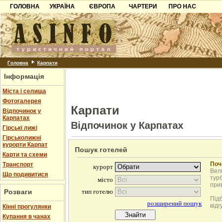
ГОЛОВНА
УКРАЇНА
ЄВРОПА
ЧАРТЕРИ
ПРО НАС
Карпати
Чорногорія
Контакти
Азов
Хорватія
Партнерам
Причорноморря
Болгарія
Додати готель
Шацьк
Албанія
Питання
Головна
Карпати
Інформація
Пошук готелів
Міста і селища
Фотогалерея
Карпати
Відпочинок у
Карпатах
Відпочинок у Карпатах
Гірські лижі
Гірськолижні
курорти Карпат
Пошук готелей
Карти та схеми
Поч
Транспорт
Вели
Що подивитися
турб
при
Розваги
Під
відг
Кінні прогулянки
Купання в чанах