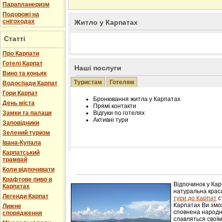
Парапланеризм
Подорожі на
снігоходах
Житло у Карпатах
Статті
Про Карпати
Готелі Карпат
Наші послуги
Вино та коньяк
Туристам
Готелям
Водоспади Карпат
Гори Карпат
Бронювання житла у Карпатах
День міста
Прямі контакти
Замки та палаци
Відгуки по готелях
Активні тури
Заповідники
Зелений туризм
Івана-Купала
Карпатський
трамвай
Розміщення інформації про готель на нашому
Редагування інформації і цін на вимогу
Коли відпочивати
Лічільник відвідувачів
Крафтове пиво в
Відпочинок у Ка
Карпатах
натуральна краса
Легенди Карпат
тури до Карпат
с
Карпатах Ви змож
Лижне
сповнена народн
спорядження
славляться свої