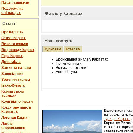
Парапланеризм
Подорожі на
снігоходах
Житло у Карпатах
Статті
Про Карпати
Готелі Карпат
Наші послуги
Вино та коньяк
Туристам
Готелям
Водоспади Карпат
Гори Карпат
Бронювання житла у Карпатах
День міста
Прямі контакти
Замки та палаци
Відгуки по готелях
Активні тури
Заповідники
Зелений туризм
Івана-Купала
Карпатський
трамвай
Розміщення інформації про готель на нашому
Редагування інформації і цін на вимогу
Коли відпочивати
Лічільник відвідувачів
Крафтове пиво в
Відпочинок у Ка
Карпатах
натуральна краса
Легенди Карпат
тури до Карпат
с
Карпатах Ви змож
Лижне
сповнена народн
спорядження
славляться свої