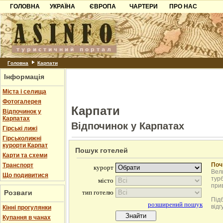
ГОЛОВНА
УКРАЇНА
ЄВРОПА
ЧАРТЕРИ
ПРО НАС
Карпати
Чорногорія
Контакти
Азов
Хорватія
Партнерам
Причорноморря
Болгарія
Додати готель
Шацьк
Албанія
Питання
Головна
Карпати
Інформація
Пошук готелів
Міста і селища
Фотогалерея
Карпати
Відпочинок у
Карпатах
Відпочинок у Карпатах
Гірські лижі
Гірськолижні
курорти Карпат
Пошук готелей
Карти та схеми
Поч
Транспорт
Вели
Що подивитися
турб
при
Розваги
Під
відг
Кінні прогулянки
Купання в чанах