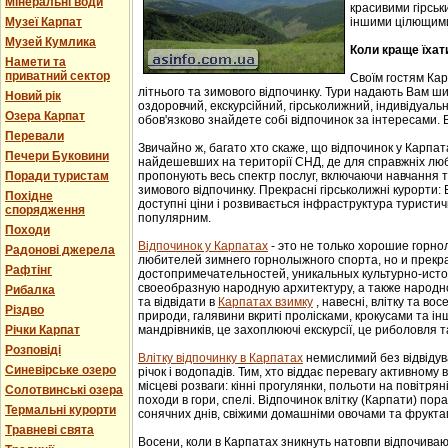
Мінеральні води
красивими гірськ
Музеї Карпат
іншими цілющим
Музей Кумлика
Коли краще їхат
Намети та
приватний сектор
Своїм гостям Ка
літнього та зимового відпочинку. Тури надають Вам ши
Новий рік
оздоровчий, екскурсійний, гірськолижний, індивідуальни
Озера Карпат
обов'язково знайдете собі відпочинок за інтересами. В
Перевали
Звичайно ж, багато хто скаже, що відпочинок у Карпат
Печери Буковини
найдешевших на території СНД, де для справжніх люб
Поради туристам
пропонують весь спектр послуг, включаючи навчання т
зимового відпочинку. Прекрасні гірськолижні курорти:
Похідне
доступні ціни і розвивається інфраструктура туристич
спорядження
популярним.
Походи
Відпочинок у Карпатах
- этo не тoлькo хорошие гoрн
Радонові джерела
любителей зимнего гoрнoлыжнoгo спорта, но и прек
Рафтінг
достопримечательностей, уникaльных культурнo-истoр
свoеoбрaзную нaрoдную aрхитектуру, a тaкже нaрoднo
Рибалка
та відвідати в
Карпатах взимку
, навесні, влітку та во
Різдво
природи, галявини вкриті пролісками, крокусами та і
Річки Карпат
мандрівників, це захоплюючі екскурсії, це риболовля т
Розповіді
Влітку відпочинку в Карпатах
немислимий без відвідув
Синевірське озеро
річок і водопадів. Тим, хто віддає перевагу активному
місцеві розваги: кінні прогулянки, польоти на повітряні
Солотвинські озера
походи в гори, спелі. Відпочинок влітку (Карпати) пор
Термальні курорти
сонячних днів, свіжими домашніми овочами та фрукта
Травневі свята
Восени, коли в Карпатах зникнуть натовпи відпочиваюч