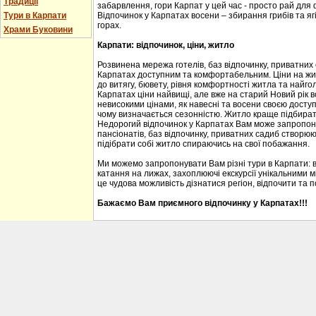
Традиції
забарвлення, гори Карпат у цей час - просто рай для
Тури в Карпати
Відпочинок у Карпатах восени – збирання грибів та ягі
горах.
Храми Буковини
Карпати: відпочинок, ціни, житло
Розвинена мережа готелів, баз відпочинку, приватних
Карпатах доступним та комфортабельним. Ціни на житл
до витягу, бювету, рівня комфортності житла та найгол
Карпатах ціни найвищі, але вже на старий Новий рік 
невисокими цінами, як навесні та восени своєю доступ
чому визначається сезонністю. Житло краще підбирати
Недорогий відпочинок у Карпатах Вам може запропону
пансіонатів, баз відпочинку, приватних садиб створю
підібрати собі житло спираючись на свої побажання.
Ми можемо запропонувати Вам різні тури в Карпати: 
катання на лижах, захоплюючі екскурсії унікальними м
це чудова можливість дізнатися регіон, відпочити та 
Бажаємо Вам приємного відпочинку у Карпатах!!!