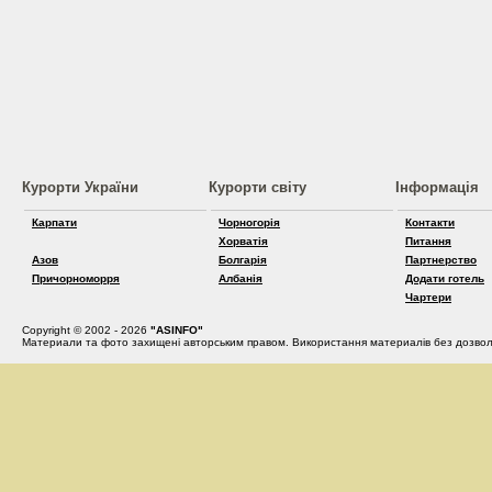
Курорти України
Курорти світу
Інформація
Карпати
Чорногорія
Контакти
Хорватія
Питання
Азов
Болгарія
Партнерство
Причорноморря
Албанія
Додати готель
Чартери
Copyright © 2002 - 2026
"ASINFO"
Материали та фото захищені авторським правом. Використання материалів без дозвол