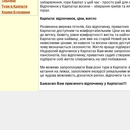
Традиції
забарвлення, гори Карпат у цей час - просто рай для
Тури в Карпати
Відпочинок у Карпатах восени – збирання грибів та ягі
горах.
Храми Буковини
Карпати: відпочинок, ціни, житло
Розвинена мережа готелів, баз відпочинку, приватних
Карпатах доступним та комфортабельним. Ціни на житл
до витягу, бювету, рівня комфортності житла та найгол
Карпатах ціни найвищі, але вже на старий Новий рік 
невисокими цінами, як навесні та восени своєю доступ
чому визначається сезонністю. Житло краще підбирати
Недорогий відпочинок у Карпатах Вам може запропону
пансіонатів, баз відпочинку, приватних садиб створю
підібрати собі житло спираючись на свої побажання.
Ми можемо запропонувати Вам різні тури в Карпати: 
катання на лижах, захоплюючі екскурсії унікальними м
це чудова можливість дізнатися регіон, відпочити та 
Бажаємо Вам приємного відпочинку у Карпатах!!!