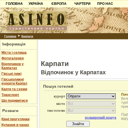
ГОЛОВНА
УКРАЇНА
ЄВРОПА
ЧАРТЕРИ
ПРО НАС
Карпати
Чорногорія
Контакти
Азов
Хорватія
Партнерам
Причорноморря
Болгарія
Додати готель
Шацьк
Албанія
Питання
Головна
Карпати
Інформація
Пошук готелів
Міста і селища
Фотогалерея
Карпати
Відпочинок у
Карпатах
Відпочинок у Карпатах
Гірські лижі
Гірськолижні
курорти Карпат
Пошук готелей
Карти та схеми
Поч
Транспорт
Вели
Що подивитися
турб
при
Розваги
Під
відг
Кінні прогулянки
Купання в чанах