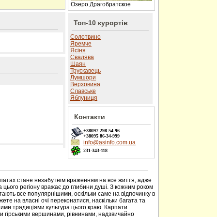
Озеро Драгобратское
Топ-10 курортів
Солотвино
Яремче
Ясіня
Свалява
Шаян
Трускавець
Лумшори
Верховина
Славське
Яблуниця
Контакти
+38097
298-54-96
+38095
86-34-999
info@asinfo.com.ua
231-343-118
 сайті
рпатах стане незабутнім враженням на все життя, адже
 цього регіону вражає до глибини душі. З кожним роком
тають все популярнішими, оскільки саме на відпочинку в
ете на власні очі переконатися, наскільки багата та
ими традиціями культура цього краю. Карпати
ми гірськими вершинами, рівнинами, надзвичайно