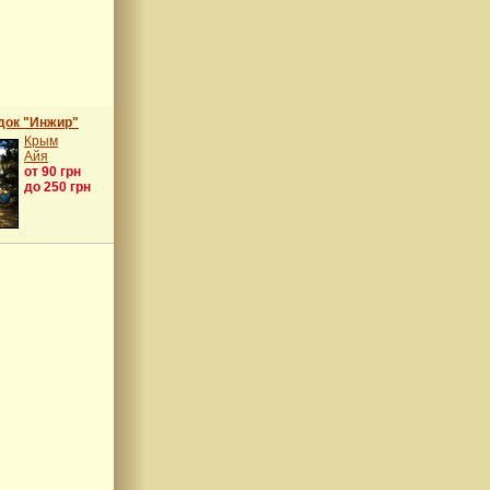
док "Инжир"
Крым
Айя
от 90 грн
до 250 грн