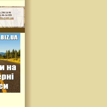
) 298-54-96
86-34-999
nfo.com.ua