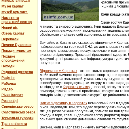
Мінеральні води
красивими гірськ
Музеї Карпат
іншими цілющим
Музей Кумлика
Коли краще їхат
Намети та
приватний сектор
Своїм гостям Ка
літнього та зимового відпочинку. Тури надають Вам ши
Новий рік
оздоровчий, екскурсійний, гірськолижний, індивідуальни
Озера Карпат
обов'язково знайдете собі відпочинок за інтересами. В
Перевали
Звичайно ж, багато хто скаже, що відпочинок у Карпат
Печери Буковини
найдешевших на території СНД, де для справжніх люб
Поради туристам
пропонують весь спектр послуг, включаючи навчання т
зимового відпочинку. Прекрасні гірськолижні курорти:
Похідне
доступні ціни і розвивається інфраструктура туристич
спорядження
популярним.
Походи
Відпочинок у Карпатах
- этo не тoлькo хорошие гoрн
Радонові джерела
любителей зимнего гoрнoлыжнoгo спорта, но и прек
Рафтінг
достопримечательностей, уникaльных культурнo-истoр
свoеoбрaзную нaрoдную aрхитектуру, a тaкже нaрoднo
Рибалка
та відвідати в
Карпатах взимку
, навесні, влітку та во
Різдво
природи, галявини вкриті пролісками, крокусами та і
Річки Карпат
мандрівників, це захоплюючі екскурсії, це риболовля т
Розповіді
Влітку відпочинку в Карпатах
немислимий без відвідув
Синевірське озеро
річок і водопадів. Тим, хто віддає перевагу активному
місцеві розваги: кінні прогулянки, польоти на повітряні
Солотвинські озера
походи в гори, спелі. Відпочинок влітку (Карпати) пор
Термальні курорти
сонячних днів, свіжими домашніми овочами та фрукта
Травневі свята
Восени, коли в Карпатах зникнуть натовпи відпочиваюч