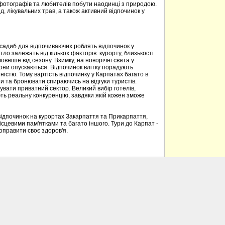
 фотографів та любителів побути наодинці з природою.
д, лікувальних трав, а також активний відпочинок у
 садиб для відпочиваючих роблять відпочинок у
о залежать від кількох факторів: курорту, близькості
овніше від сезону. Взимку, на новорічні свята у
вони опускаються. Відпочинок влітку порадують
ністю. Тому вартість відпочинку у Карпатах багато в
 та бронювати спираючись на відгуки туристів.
вати приватний сектор. Великий вибір готелів,
ють реальну конкуренцію, завдяки якій кожен зможе
відпочинок на курортах Закарпаття та Прикарпаття,
ісцевими пам'ятками та багато іншого. Тури до Карпат -
поправити своє здоров'я.