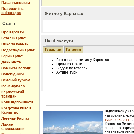
Парапланеризм
Подорожі на
снігоходах
Житло у Карпатах
Статті
Про Карпати
Готелі Карпат
Наші послуги
Вино та коньяк
Туристам
Готелям
Водоспади Карпат
Гори Карпат
Бронювання житла у Карпатах
День міста
Прямі контакти
Замки та палаци
Відгуки по готелях
Активні тури
Заповідники
Зелений туризм
Івана-Купала
Карпатський
трамвай
Розміщення інформації про готель на нашому
Редагування інформації і цін на вимогу
Коли відпочивати
Лічільник відвідувачів
Крафтове пиво в
Відпочинок у Ка
Карпатах
натуральна краса
Легенди Карпат
тури до Карпат
с
Карпатах Ви змож
Лижне
сповнена народн
спорядження
славляться свої