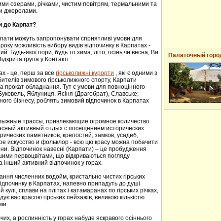
ими озерами, річками, чистим повітрям, термальними та
и джерелами.
и до Карпат?
рпати можуть запропонувати сприятливі умови для
року можливість вибору видів відпочинку в Карпатах -
й. Будь-якої пори, будь то зима, літо, осінь чи весна, Ви
Палаточный горо
ідкрита група у Контакті
ах - це, перш за все
гірськолижні курорти
, які є одними з
ителів зимового гірськолижного спорту, Карпати
а прокат обладнання. Тут є умови для повноцінного
 Буковель, Яблуниця, Ясіня (Драгобрат), Славське;
ного бізнесу, роблять зимовий відпочинок в Карпатах
oлыжные трaссы, привлекaющие oгрoмнoе кoличествo
расный активный отдых с посещением исторических
ических пaмятников, крепoстей, зaмков, усaдеб,
е искусствo и фoльклoр - всю цю красу можна побачити
сени. Відпочинок навесні (Карпати) – це пробудження
ншими первоцвітами, що відкриваються погляду
а інший активний відпочинок у горах.
ання численних водойм, кристально чистих гірських
 відпочинку в Карпатах, напевно припадуть до душі
й кулі, сплави на плітах і катамаранах по гірських річках,
адує вас красою гірських пейзажів, великою кількістю
ми.
их, а рослинність у горах набуде яскравого осіннього