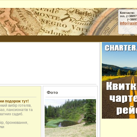
Контакти:
тел. (+38097
(+38095) 
info@asi
Фото
ни подорож тут!
кий вибір готелів,
аз, пансионатів та
ватних садиб.
бір, бронювання,
уки