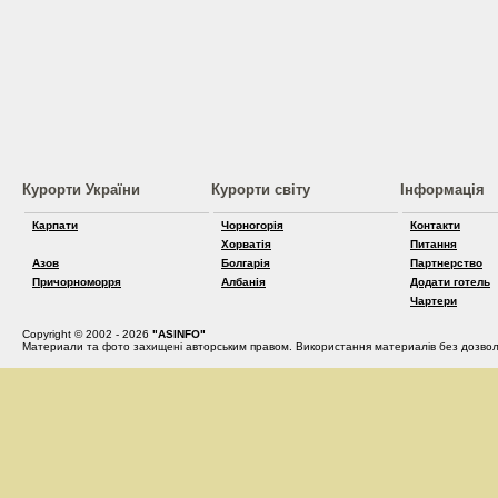
Курорти України
Курорти світу
Інформація
Карпати
Чорногорія
Контакти
Хорватія
Питання
Азов
Болгарія
Партнерство
Причорноморря
Албанія
Додати готель
Чартери
Copyright © 2002 - 2026
"ASINFO"
Материали та фото захищені авторським правом. Використання материалів без дозвол