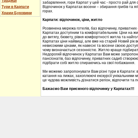
Традиції
забарвлення, гори Карпат у цей час - просто рай для
Тури в Карпати
Відпочинок у Карпатах восени – збирання грибів та ягі
горах.
Храми Буковини
Карпати: відпочинок, ціни, житло
Розвинена мережа готелів, баз відпочинку, приватних
Карпатах доступним та комфортабельним. Ціни на житл
до витягу, бювету, рівня комфортності житла та найгол
Карпатах ціни найвищі, але вже на старий Новий рік 
невисокими цінами, як навесні та восени своєю доступ
чому визначається сезонністю. Житло краще підбирати
Недорогий відпочинок у Карпатах Вам може запропону
пансіонатів, баз відпочинку, приватних садиб створю
підібрати собі житло спираючись на свої побажання.
Ми можемо запропонувати Вам різні тури в Карпати: 
катання на лижах, захоплюючі екскурсії унікальними м
це чудова можливість дізнатися регіон, відпочити та 
Бажаємо Вам приємного відпочинку у Карпатах!!!