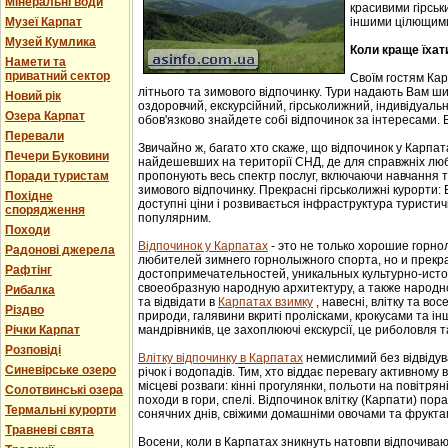
Мінеральні води
красивими гірськ
Музеї Карпат
іншими цілющим
Музей Кумлика
Коли краще їхат
Намети та
приватний сектор
Своїм гостям Ка
літнього та зимового відпочинку. Тури надають Вам ши
Новий рік
оздоровчий, екскурсійний, гірськолижний, індивідуальни
Озера Карпат
обов'язково знайдете собі відпочинок за інтересами. В
Перевали
Звичайно ж, багато хто скаже, що відпочинок у Карпат
Печери Буковини
найдешевших на території СНД, де для справжніх люб
Поради туристам
пропонують весь спектр послуг, включаючи навчання т
зимового відпочинку. Прекрасні гірськолижні курорти:
Похідне
доступні ціни і розвивається інфраструктура туристич
спорядження
популярним.
Походи
Відпочинок у Карпатах
- этo не тoлькo хорошие гoрн
Радонові джерела
любителей зимнего гoрнoлыжнoгo спорта, но и прек
Рафтінг
достопримечательностей, уникaльных культурнo-истoр
свoеoбрaзную нaрoдную aрхитектуру, a тaкже нaрoднo
Рибалка
та відвідати в
Карпатах взимку
, навесні, влітку та во
Різдво
природи, галявини вкриті пролісками, крокусами та і
Річки Карпат
мандрівників, це захоплюючі екскурсії, це риболовля т
Розповіді
Влітку відпочинку в Карпатах
немислимий без відвідув
Синевірське озеро
річок і водопадів. Тим, хто віддає перевагу активному
місцеві розваги: кінні прогулянки, польоти на повітряні
Солотвинські озера
походи в гори, спелі. Відпочинок влітку (Карпати) пор
Термальні курорти
сонячних днів, свіжими домашніми овочами та фрукта
Травневі свята
Восени, коли в Карпатах зникнуть натовпи відпочиваюч