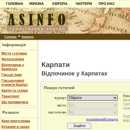
ГОЛОВНА
УКРАЇНА
ЄВРОПА
ЧАРТЕРИ
ПРО НАС
Карпати
Чорногорія
Контакти
Азов
Хорватія
Партнерам
Причорноморря
Болгарія
Додати готель
Шацьк
Албанія
Питання
Головна
Карпати
Інформація
Пошук готелів
Міста і селища
Фотогалерея
Карпати
Відпочинок у
Карпатах
Відпочинок у Карпатах
Гірські лижі
Гірськолижні
курорти Карпат
Пошук готелей
Карти та схеми
Поч
Транспорт
Вели
Що подивитися
турб
при
Розваги
Під
відг
Кінні прогулянки
Купання в чанах