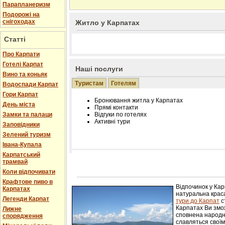
Парапланеризм
Подорожі на
снігоходах
Житло у Карпатах
Статті
Про Карпати
Готелі Карпат
Наші послуги
Вино та коньяк
Туристам
Готелям
Водоспади Карпат
Гори Карпат
Бронювання житла у Карпатах
День міста
Прямі контакти
Замки та палаци
Відгуки по готелях
Активні тури
Заповідники
Зелений туризм
Івана-Купала
Карпатський
трамвай
Розміщення інформації про готель на нашому
Редагування інформації і цін на вимогу
Коли відпочивати
Лічільник відвідувачів
Крафтове пиво в
Відпочинок у Ка
Карпатах
натуральна краса
Легенди Карпат
тури до Карпат
с
Карпатах Ви змож
Лижне
сповнена народн
спорядження
славляться свої