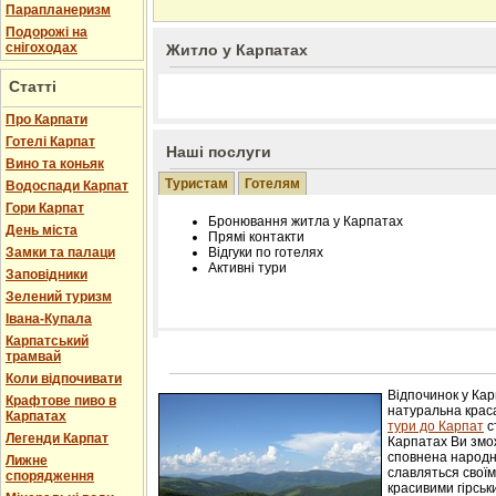
Парапланеризм
Подорожі на
снігоходах
Житло у Карпатах
Статті
Про Карпати
Готелі Карпат
Наші послуги
Вино та коньяк
Туристам
Готелям
Водоспади Карпат
Гори Карпат
Бронювання житла у Карпатах
День міста
Прямі контакти
Замки та палаци
Відгуки по готелях
Активні тури
Заповідники
Зелений туризм
Івана-Купала
Карпатський
трамвай
Розміщення інформації про готель на нашому
Редагування інформації і цін на вимогу
Коли відпочивати
Лічільник відвідувачів
Відпочинок у Ка
Крафтове пиво в
натуральна краса
Карпатах
тури до Карпат
с
Легенди Карпат
Карпатах Ви змож
сповнена народн
Лижне
славляться свої
спорядження
красивими гірськ