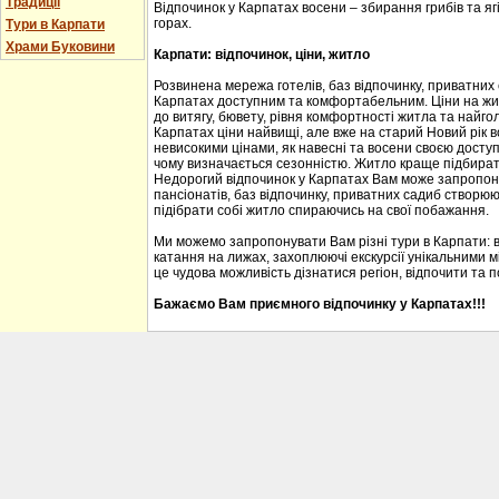
Традиції
Відпочинок у Карпатах восени – збирання грибів та ягі
горах.
Тури в Карпати
Храми Буковини
Карпати: відпочинок, ціни, житло
Розвинена мережа готелів, баз відпочинку, приватних
Карпатах доступним та комфортабельним. Ціни на житл
до витягу, бювету, рівня комфортності житла та найгол
Карпатах ціни найвищі, але вже на старий Новий рік 
невисокими цінами, як навесні та восени своєю доступ
чому визначається сезонністю. Житло краще підбирати
Недорогий відпочинок у Карпатах Вам може запропону
пансіонатів, баз відпочинку, приватних садиб створю
підібрати собі житло спираючись на свої побажання.
Ми можемо запропонувати Вам різні тури в Карпати: 
катання на лижах, захоплюючі екскурсії унікальними м
це чудова можливість дізнатися регіон, відпочити та 
Бажаємо Вам приємного відпочинку у Карпатах!!!