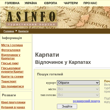
ГОЛОВНА
УКРАЇНА
ЄВРОПА
ЧАРТЕРИ
ПРО НАС
Карпати
Чорногорія
Контакти
Азов
Хорватія
Партнерам
Причорноморря
Болгарія
Додати готель
Шацьк
Албанія
Питання
Головна
Карпати
Інформація
Пошук готелів
Міста і селища
Фотогалерея
Карпати
Відпочинок у
Карпатах
Відпочинок у Карпатах
Гірські лижі
Гірськолижні
курорти Карпат
Пошук готелей
Карти та схеми
Поч
Транспорт
Вели
Що подивитися
турб
при
Розваги
Під
відг
Кінні прогулянки
Купання в чанах