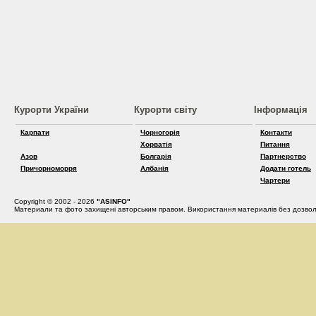
Курорти України
Курорти світу
Інформація
Карпати
Чорногорія
Контакти
Хорватія
Питання
Азов
Болгарія
Партнерство
Причорноморря
Албанія
Додати готель
Чартери
Copyright © 2002 - 2026
"ASINFO"
Материали та фото захищені авторським правом. Використання материалів без дозвол