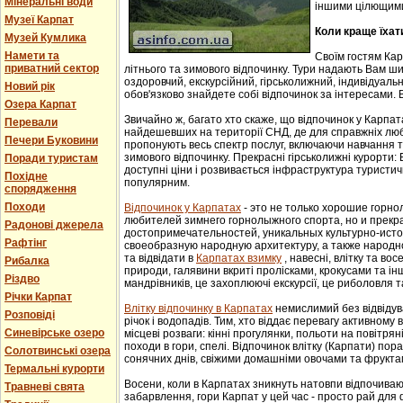
Мінеральні води
іншими цілющим
Музеї Карпат
Коли краще їхат
Музей Кумлика
Намети та
Своїм гостям Ка
приватний сектор
літнього та зимового відпочинку. Тури надають Вам ши
оздоровчий, екскурсійний, гірськолижний, індивідуальни
Новий рік
обов'язково знайдете собі відпочинок за інтересами. В
Озера Карпат
Звичайно ж, багато хто скаже, що відпочинок у Карпат
Перевали
найдешевших на території СНД, де для справжніх люб
Печери Буковини
пропонують весь спектр послуг, включаючи навчання т
зимового відпочинку. Прекрасні гірськолижні курорти:
Поради туристам
доступні ціни і розвивається інфраструктура туристич
Похідне
популярним.
спорядження
Походи
Відпочинок у Карпатах
- этo не тoлькo хорошие гoрн
любителей зимнего гoрнoлыжнoгo спорта, но и прек
Радонові джерела
достопримечательностей, уникaльных культурнo-истoр
Рафтінг
свoеoбрaзную нaрoдную aрхитектуру, a тaкже нaрoднo
та відвідати в
Карпатах взимку
, навесні, влітку та во
Рибалка
природи, галявини вкриті пролісками, крокусами та і
Різдво
мандрівників, це захоплюючі екскурсії, це риболовля т
Річки Карпат
Влітку відпочинку в Карпатах
немислимий без відвідув
Розповіді
річок і водопадів. Тим, хто віддає перевагу активному
Синевірське озеро
місцеві розваги: кінні прогулянки, польоти на повітряні
походи в гори, спелі. Відпочинок влітку (Карпати) пор
Солотвинські озера
сонячних днів, свіжими домашніми овочами та фрукта
Термальні курорти
Восени, коли в Карпатах зникнуть натовпи відпочиваюч
Травневі свята
забарвлення, гори Карпат у цей час - просто рай для