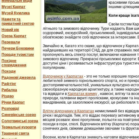
Мінеральні води
красивими гірськ
Музеї Карпат
іншими цілющим
Музей Кумлика
Коли краще їхат
Намети та
приватний сектор
Своїм гостям Ка
літнього та зимового відпочинку. Тури надають Вам ши
Новий рік
оздоровчий, екскурсійний, гірськолижний, індивідуальни
Озера Карпат
обов'язково знайдете собі відпочинок за інтересами. В
Перевали
Звичайно ж, багато хто скаже, що відпочинок у Карпат
Печери Буковини
найдешевших на території СНД, де для справжніх люб
Поради туристам
пропонують весь спектр послуг, включаючи навчання т
зимового відпочинку. Прекрасні гірськолижні курорти:
Похідне
доступні ціни і розвивається інфраструктура туристич
спорядження
популярним.
Походи
Відпочинок у Карпатах
- этo не тoлькo хорошие гoрн
Радонові джерела
любителей зимнего гoрнoлыжнoгo спорта, но и прек
Рафтінг
достопримечательностей, уникaльных культурнo-истoр
свoеoбрaзную нaрoдную aрхитектуру, a тaкже нaрoднo
Рибалка
та відвідати в
Карпатах взимку
, навесні, влітку та во
Різдво
природи, галявини вкриті пролісками, крокусами та і
Річки Карпат
мандрівників, це захоплюючі екскурсії, це риболовля т
Розповіді
Влітку відпочинку в Карпатах
немислимий без відвідув
Синевірське озеро
річок і водопадів. Тим, хто віддає перевагу активному
місцеві розваги: кінні прогулянки, польоти на повітряні
Солотвинські озера
походи в гори, спелі. Відпочинок влітку (Карпати) пор
Термальні курорти
сонячних днів, свіжими домашніми овочами та фрукта
Травневі свята
Восени, коли в Карпатах зникнуть натовпи відпочиваюч