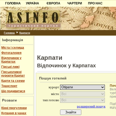
ГОЛОВНА
УКРАЇНА
ЄВРОПА
ЧАРТЕРИ
ПРО НАС
Карпати
Чорногорія
Контакти
Азов
Хорватія
Партнерам
Причорноморря
Болгарія
Додати готель
Шацьк
Албанія
Питання
Головна
Карпати
Інформація
Пошук готелів
Міста і селища
Фотогалерея
Карпати
Відпочинок у
Карпатах
Відпочинок у Карпатах
Гірські лижі
Гірськолижні
курорти Карпат
Пошук готелей
Карти та схеми
Поч
Транспорт
Вели
Що подивитися
турб
при
Розваги
Під
відг
Кінні прогулянки
Купання в чанах