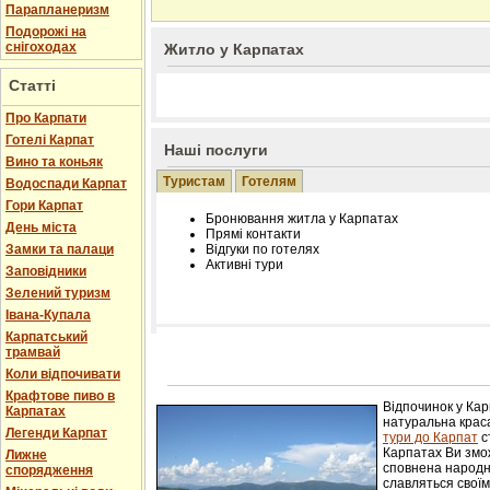
Парапланеризм
Подорожі на
снігоходах
Житло у Карпатах
Статті
Про Карпати
Готелі Карпат
Наші послуги
Вино та коньяк
Туристам
Готелям
Водоспади Карпат
Гори Карпат
Бронювання житла у Карпатах
День міста
Прямі контакти
Замки та палаци
Відгуки по готелях
Активні тури
Заповідники
Зелений туризм
Івана-Купала
Карпатський
трамвай
Розміщення інформації про готель на нашому
Редагування інформації і цін на вимогу
Коли відпочивати
Лічільник відвідувачів
Крафтове пиво в
Відпочинок у Ка
Карпатах
натуральна краса
Легенди Карпат
тури до Карпат
с
Карпатах Ви змож
Лижне
сповнена народн
спорядження
славляться свої