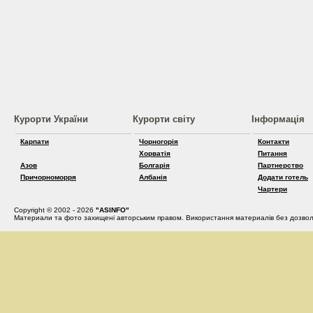
Курорти України
Курорти світу
Інформація
Карпати
Чорногорія
Контакти
Хорватія
Питання
Азов
Болгарія
Партнерство
Причорноморря
Албанія
Додати готель
Чартери
Copyright © 2002 - 2026
"ASINFO"
Материали та фото захищені авторським правом. Використання материалів без дозвол