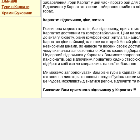
Традиції
забарвлення, гори Карпат у цей час - просто рай для
Тури в Карпати
Відпочинок у Карпатах восени – збирання грибів та ягі
горах.
Храми Буковини
Карпати: відпочинок, ціни, житло
Розвинена мережа готелів, баз відпочинку, приватних
Карпатах доступним та комфортабельним. Ціни на житл
до витягу, бювету, рівня комфортності житла та найгол
Карпатах ціни найвищі, але вже на старий Новий рік 
невисокими цінами, як навесні та восени своєю доступ
чому визначається сезонністю. Житло краще підбирати
Недорогий відпочинок у Карпатах Вам може запропону
пансіонатів, баз відпочинку, приватних садиб створю
підібрати собі житло спираючись на свої побажання.
Ми можемо запропонувати Вам різні тури в Карпати: 
катання на лижах, захоплюючі екскурсії унікальними м
це чудова можливість дізнатися регіон, відпочити та 
Бажаємо Вам приємного відпочинку у Карпатах!!!