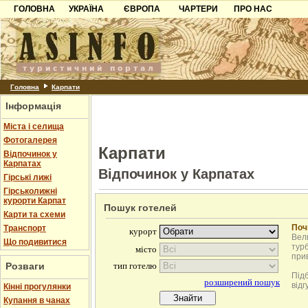
ГОЛОВНА
УКРАЇНА
ЄВРОПА
ЧАРТЕРИ
ПРО НАС
Карпати
Чорногорія
Контакти
Азов
Хорватія
Партнерам
Причорноморря
Болгарія
Додати готель
Шацьк
Албанія
Питання
Головна
Карпати
Інформація
Пошук готелів
Міста і селища
Фотогалерея
Карпати
Відпочинок у
Карпатах
Відпочинок у Карпатах
Гірські лижі
Гірськолижні
курорти Карпат
Пошук готелей
Карти та схеми
Поч
Транспорт
Вели
Що подивитися
турб
при
Розваги
Під
відг
Кінні прогулянки
Купання в чанах