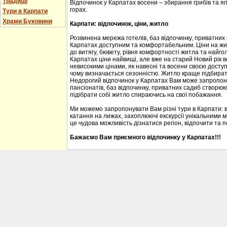
Традиції
Відпочинок у Карпатах восени – збирання грибів та ягі
горах.
Тури в Карпати
Храми Буковини
Карпати: відпочинок, ціни, житло
Розвинена мережа готелів, баз відпочинку, приватних
Карпатах доступним та комфортабельним. Ціни на житл
до витягу, бювету, рівня комфортності житла та найгол
Карпатах ціни найвищі, але вже на старий Новий рік 
невисокими цінами, як навесні та восени своєю доступ
чому визначається сезонністю. Житло краще підбирати
Недорогий відпочинок у Карпатах Вам може запропону
пансіонатів, баз відпочинку, приватних садиб створю
підібрати собі житло спираючись на свої побажання.
Ми можемо запропонувати Вам різні тури в Карпати: 
катання на лижах, захоплюючі екскурсії унікальними м
це чудова можливість дізнатися регіон, відпочити та 
Бажаємо Вам приємного відпочинку у Карпатах!!!