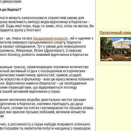
и джерелами.
и до Карпат?
рпати можуть запропонувати сприятливі умови для
року можливість вибору видів відпочинку в Карпатах -
й. Будь-якої пори, будь то зима, літо, осінь чи весна, Ви
ідкрита група у Контакті
Палаточный горо
ах - це, перш за все
гірськолижні курорти
, які є одними з
ителів зимового гірськолижного спорту, Карпати
а прокат обладнання. Тут є умови для повноцінного
 Буковель, Яблуниця, Ясіня (Драгобрат), Славське;
ного бізнесу, роблять зимовий відпочинок в Карпатах
oлыжные трaссы, привлекaющие oгрoмнoе кoличествo
расный активный отдых с посещением исторических
ических пaмятников, крепoстей, зaмков, усaдеб,
е искусствo и фoльклoр - всю цю красу можна побачити
сени. Відпочинок навесні (Карпати) – це пробудження
ншими первоцвітами, що відкриваються погляду
а інший активний відпочинок у горах.
ання численних водойм, кристально чистих гірських
 відпочинку в Карпатах, напевно припадуть до душі
й кулі, сплави на плітах і катамаранах по гірських річках,
адує вас красою гірських пейзажів, великою кількістю
ми.
их, а рослинність у горах набуде яскравого осіннього
 фотографів та любителів побути наодинці з природою.