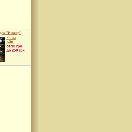
док "Инжир"
Крым
Айя
от 90 грн
до 250 грн