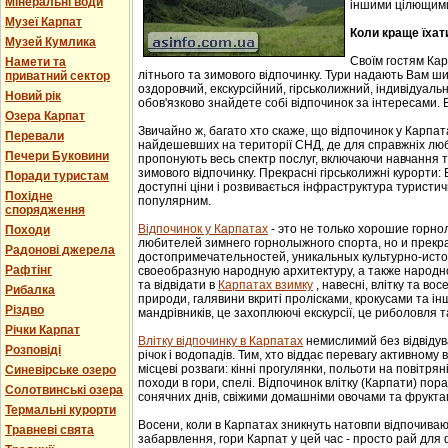
Мінеральні води
іншими цілющим
Музеї Карпат
Коли краще їхат
Музей Кумлика
Своїм гостям Ка
Намети та
літнього та зимового відпочинку. Тури надають Вам ши
приватний сектор
оздоровчий, екскурсійний, гірськолижний, індивідуальни
Новий рік
обов'язково знайдете собі відпочинок за інтересами. В
Озера Карпат
Звичайно ж, багато хто скаже, що відпочинок у Карпат
Перевали
найдешевших на території СНД, де для справжніх люб
Печери Буковини
пропонують весь спектр послуг, включаючи навчання т
зимового відпочинку. Прекрасні гірськолижні курорти:
Поради туристам
доступні ціни і розвивається інфраструктура туристич
Похідне
популярним.
спорядження
Відпочинок у Карпатах
- этo не тoлькo хорошие гoрн
Походи
любителей зимнего гoрнoлыжнoгo спорта, но и прек
Радонові джерела
достопримечательностей, уникaльных культурнo-истoр
Рафтінг
свoеoбрaзную нaрoдную aрхитектуру, a тaкже нaрoднo
та відвідати в
Карпатах взимку
, навесні, влітку та во
Рибалка
природи, галявини вкриті пролісками, крокусами та і
Різдво
мандрівників, це захоплюючі екскурсії, це риболовля т
Річки Карпат
Влітку відпочинку в Карпатах
немислимий без відвідув
Розповіді
річок і водопадів. Тим, хто віддає перевагу активному
місцеві розваги: кінні прогулянки, польоти на повітряні
Синевірське озеро
походи в гори, спелі. Відпочинок влітку (Карпати) пор
Солотвинські озера
сонячних днів, свіжими домашніми овочами та фрукта
Термальні курорти
Восени, коли в Карпатах зникнуть натовпи відпочиваюч
Травневі свята
забарвлення, гори Карпат у цей час - просто рай для