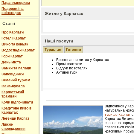
Парапланеризм
Подорожі на
снігоходах
Житло у Карпатах
Статті
Про Карпати
Готелі Карпат
Наші послуги
Вино та коньяк
Туристам
Готелям
Водоспади Карпат
Гори Карпат
Бронювання житла у Карпатах
День міста
Прямі контакти
Замки та палаци
Відгуки по готелях
Активні тури
Заповідники
Зелений туризм
Івана-Купала
Карпатський
трамвай
Розміщення інформації про готель на нашому
Редагування інформації і цін на вимогу
Коли відпочивати
Лічільник відвідувачів
Відпочинок у Ка
Крафтове пиво в
натуральна краса
Карпатах
тури до Карпат
с
Легенди Карпат
Карпатах Ви змож
сповнена народн
Лижне
славляться свої
спорядження
красивими гірськ