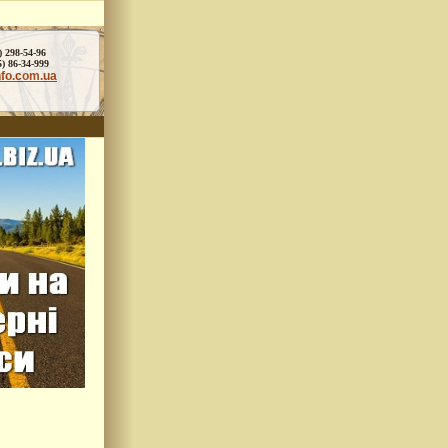
) 298-54-96
86-34-999
nfo.com.ua