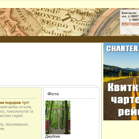
Контакти:
тел. (+38097
(+38095) 
info@asi
Фото
ни подорож тут!
кий вибір готелів,
аз, пансионатів та
ватних садиб.
бір, бронювання,
уки
Джублик