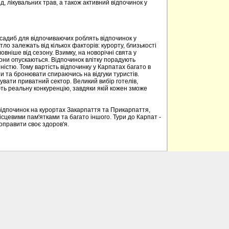
д, лікувальних трав, а також активний відпочинок у
 садиб для відпочиваючих роблять відпочинок у
о залежать від кількох факторів: курорту, близькості
овніше від сезону. Взимку, на новорічні свята у
вони опускаються. Відпочинок влітку порадують
ністю. Тому вартість відпочинку у Карпатах багато в
 та бронювати спираючись на відгуки туристів.
вати приватний сектор. Великий вибір готелів,
ють реальну конкуренцію, завдяки якій кожен зможе
відпочинок на курортах Закарпаття та Прикарпаття,
ісцевими пам'ятками та багато іншого. Тури до Карпат -
поправити своє здоров'я.