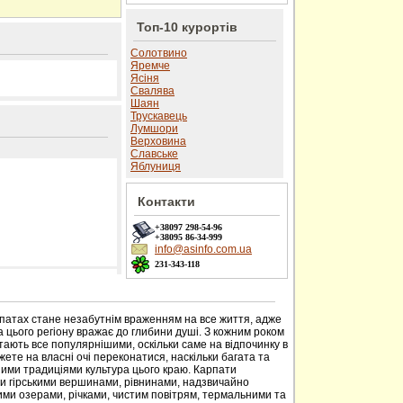
Топ-10 курортів
Солотвино
Яремче
Ясіня
Свалява
Шаян
Трускавець
Лумшори
Верховина
Славське
Яблуниця
Контакти
+38097
298-54-96
+38095
86-34-999
info@asinfo.com.ua
231-343-118
 сайті
рпатах стане незабутнім враженням на все життя, адже
 цього регіону вражає до глибини душі. З кожним роком
тають все популярнішими, оскільки саме на відпочинку в
ете на власні очі переконатися, наскільки багата та
ими традиціями культура цього краю. Карпати
ми гірськими вершинами, рівнинами, надзвичайно
ими озерами, річками, чистим повітрям, термальними та