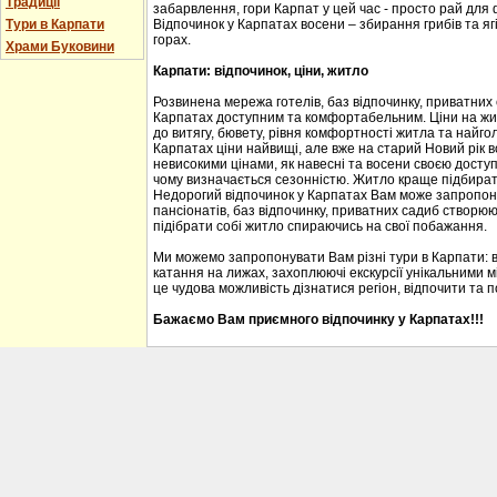
Традиції
забарвлення, гори Карпат у цей час - просто рай для
Тури в Карпати
Відпочинок у Карпатах восени – збирання грибів та ягі
горах.
Храми Буковини
Карпати: відпочинок, ціни, житло
Розвинена мережа готелів, баз відпочинку, приватних
Карпатах доступним та комфортабельним. Ціни на житл
до витягу, бювету, рівня комфортності житла та найгол
Карпатах ціни найвищі, але вже на старий Новий рік 
невисокими цінами, як навесні та восени своєю доступ
чому визначається сезонністю. Житло краще підбирати
Недорогий відпочинок у Карпатах Вам може запропону
пансіонатів, баз відпочинку, приватних садиб створю
підібрати собі житло спираючись на свої побажання.
Ми можемо запропонувати Вам різні тури в Карпати: 
катання на лижах, захоплюючі екскурсії унікальними м
це чудова можливість дізнатися регіон, відпочити та 
Бажаємо Вам приємного відпочинку у Карпатах!!!