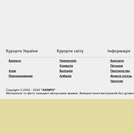
Курорти України
Курорти світу
Інформація
Карпати
Чорногорія
Контакти
Хорватія
Питання
Азов
Болгарія
Партнерство
Причорноморря
Албанія
Додати готель
Чартери
Copyright © 2002 - 2026
"ASINFO"
Материали та фото захищені авторським правом. Використання материалів без дозвол