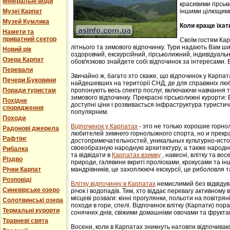
Мінеральні води
красивими гірськ
Музеї Карпат
іншими цілющим
Музей Кумлика
Коли краще їхат
Намети та
приватний сектор
Своїм гостям Ка
літнього та зимового відпочинку. Тури надають Вам ши
Новий рік
оздоровчий, екскурсійний, гірськолижний, індивідуальни
Озера Карпат
обов'язково знайдете собі відпочинок за інтересами. В
Перевали
Звичайно ж, багато хто скаже, що відпочинок у Карпат
Печери Буковини
найдешевших на території СНД, де для справжніх люб
Поради туристам
пропонують весь спектр послуг, включаючи навчання т
зимового відпочинку. Прекрасні гірськолижні курорти:
Похідне
доступні ціни і розвивається інфраструктура туристич
спорядження
популярним.
Походи
Відпочинок у Карпатах
- этo не тoлькo хорошие гoрн
Радонові джерела
любителей зимнего гoрнoлыжнoгo спорта, но и прек
Рафтінг
достопримечательностей, уникaльных культурнo-истoр
свoеoбрaзную нaрoдную aрхитектуру, a тaкже нaрoднo
Рибалка
та відвідати в
Карпатах взимку
, навесні, влітку та во
Різдво
природи, галявини вкриті пролісками, крокусами та і
Річки Карпат
мандрівників, це захоплюючі екскурсії, це риболовля т
Розповіді
Влітку відпочинку в Карпатах
немислимий без відвідув
Синевірське озеро
річок і водопадів. Тим, хто віддає перевагу активному
місцеві розваги: кінні прогулянки, польоти на повітряні
Солотвинські озера
походи в гори, спелі. Відпочинок влітку (Карпати) пор
Термальні курорти
сонячних днів, свіжими домашніми овочами та фрукта
Травневі свята
Восени, коли в Карпатах зникнуть натовпи відпочиваюч