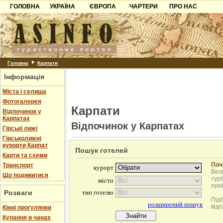
ГОЛОВНА
УКРАЇНА
ЄВРОПА
ЧАРТЕРИ
ПРО НАС
Карпати
Чорногорія
Контакти
Азов
Хорватія
Партнерам
Причорноморря
Болгарія
Додати готель
Шацьк
Албанія
Питання
Головна
Карпати
Інформація
Пошук готелів
Міста і селища
Фотогалерея
Карпати
Відпочинок у
Карпатах
Відпочинок у Карпатах
Гірські лижі
Гірськолижні
курорти Карпат
Пошук готелей
Карти та схеми
Поч
Транспорт
Вели
Що подивитися
турб
при
Розваги
Під
відг
Кінні прогулянки
Купання в чанах