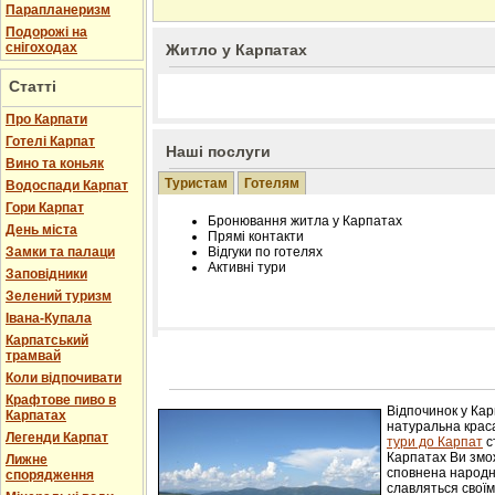
Парапланеризм
Подорожі на
снігоходах
Житло у Карпатах
Статті
Про Карпати
Готелі Карпат
Наші послуги
Вино та коньяк
Туристам
Готелям
Водоспади Карпат
Гори Карпат
Бронювання житла у Карпатах
День міста
Прямі контакти
Замки та палаци
Відгуки по готелях
Активні тури
Заповідники
Зелений туризм
Івана-Купала
Карпатський
трамвай
Розміщення інформації про готель на нашому
Редагування інформації і цін на вимогу
Коли відпочивати
Лічільник відвідувачів
Крафтове пиво в
Відпочинок у Ка
Карпатах
натуральна краса
Легенди Карпат
тури до Карпат
с
Карпатах Ви змож
Лижне
сповнена народн
спорядження
славляться свої